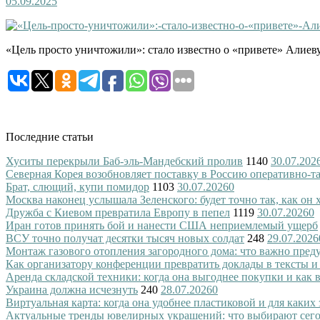
05.09.2025
«Цель просто уничтожили»: стало известно о «привете» Алиев
Последние статьи
Хуситы перекрыли Баб-эль-Мандебский пролив
1140
30.07.202
Северная Корея возобновляет поставку в Россию оперативно-т
Брат, слющий, купи помидор
1103
30.07.2026
0
Москва наконец услышала Зеленского: будет точно так, как он 
Дружба с Киевом превратила Европу в пепел
1119
30.07.2026
0
Иран готов принять бой и нанести США неприемлемый ущерб
ВСУ точно получат десятки тысяч новых солдат
248
29.07.2026
Монтаж газового отопления загородного дома: что важно преду
Как организатору конференции превратить доклады в тексты и
Аренда складской техники: когда она выгоднее покупки и как
Украина должна исчезнуть
240
28.07.2026
0
Виртуальная карта: когда она удобнее пластиковой и для каких
Актуальные тренды ювелирных украшений: что выбирают сег