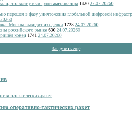
азали, что войну выиграли американцы
1420
27.07.2026
0
ьно перешел в фазу уничтожения глобальной цифровой инфраст
.2026
0
вка. Москва выходит из сделки
1728
24.07.2026
0
ены российского рынка
630
24.07.2026
0
пришёл конец
1741
24.07.2026
0
Загрузить ещё
лив
сию оперативно-тактических ракет