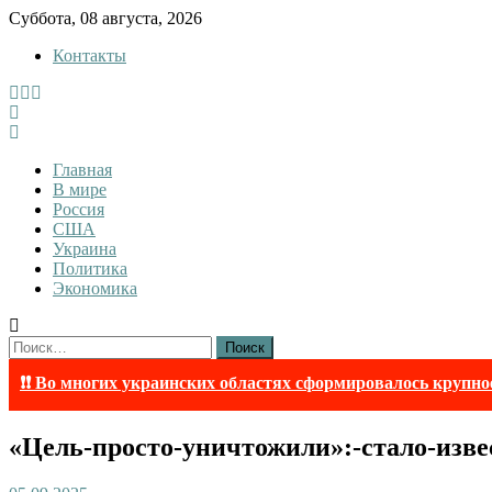
Skip
Суббота, 08 августа, 2026
to
Контакты
content
Tewi
Tewi — Новости
Главная
В мире
Россия
США
Украина
Политика
Экономика
Найти:
❗❗ Во многих украинских областях сформировалось крупно
«Цель-просто-уничтожили»:-стало-изве