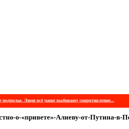
е подполье. Люди всё чаще выбирают сопротивление...
стно-о-«привете»-Алиеву-от-Путина-в-П