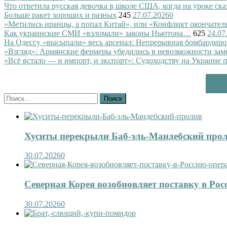
Что ответила русская девочка в школе США, когда на уроке ск
Больше ракет хороших и разных
245
27.07.2026
0
«Метились иранцы, а попал Китай», или «Конфликт окончател
Как украинские СМИ «взломали» законы Ньютона…
625
24.07
На Одессу «высыпали» весь арсенал: Непрерывная бомбардиро
«Взгляд»: Армянские фермеры убедились в невозможности зам
«Всё встало — и импорт, и экспорт»: Судоходству на Украине 
Найти:
Хуситы перекрыли Баб-эль-Мандебский про
30.07.2026
0
Северная Корея возобновляет поставку в Рос
30.07.2026
0