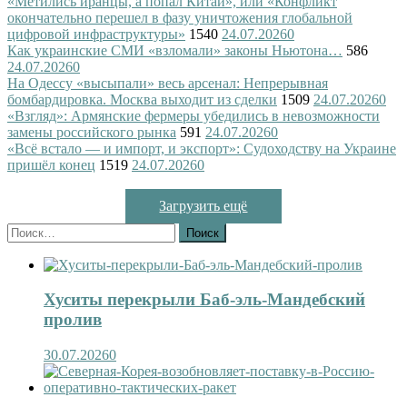
«Метились иранцы, а попал Китай», или «Конфликт
окончательно перешел в фазу уничтожения глобальной
цифровой инфраструктуры»
1540
24.07.2026
0
Как украинские СМИ «взломали» законы Ньютона…
586
24.07.2026
0
На Одессу «высыпали» весь арсенал: Непрерывная
бомбардировка. Москва выходит из сделки
1509
24.07.2026
0
«Взгляд»: Армянские фермеры убедились в невозможности
замены российского рынка
591
24.07.2026
0
«Всё встало — и импорт, и экспорт»: Судоходству на Украине
пришёл конец
1519
24.07.2026
0
Загрузить ещё
Найти:
Хуситы перекрыли Баб-эль-Мандебский
пролив
30.07.2026
0