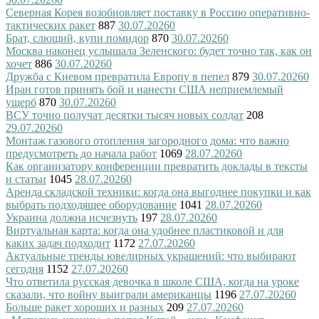
Северная Корея возобновляет поставку в Россию оперативно-
тактических ракет
887
30.07.2026
0
Брат, слющий, купи помидор
870
30.07.2026
0
Москва наконец услышала Зеленского: будет точно так, как он
хочет
886
30.07.2026
0
Дружба с Киевом превратила Европу в пепел
879
30.07.2026
0
Иран готов принять бой и нанести США неприемлемый
ущерб
870
30.07.2026
0
ВСУ точно получат десятки тысяч новых солдат
208
29.07.2026
0
Монтаж газового отопления загородного дома: что важно
предусмотреть до начала работ
1069
28.07.2026
0
Как организатору конференции превратить доклады в тексты
и статьи
1045
28.07.2026
0
Аренда складской техники: когда она выгоднее покупки и как
выбрать подходящее оборудование
1041
28.07.2026
0
Украина должна исчезнуть
197
28.07.2026
0
Виртуальная карта: когда она удобнее пластиковой и для
каких задач подходит
1172
27.07.2026
0
Актуальные тренды ювелирных украшений: что выбирают
сегодня
1152
27.07.2026
0
Что ответила русская девочка в школе США, когда на уроке
сказали, что войну выиграли американцы
1196
27.07.2026
0
Больше ракет хороших и разных
209
27.07.2026
0