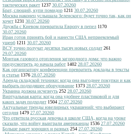
тактических ракет
1237
30.07.2026
0
Брат, слющий, купи помидор
1211
30.07.2026
0
Москва наконец услышала Зеленского: будет точно так, как он
хочет
1231
30.07.2026
0
Дружба с Киевом превратила Европу в пепел
1170
30.07.2026
0
Иран готов принять бой и нанести США неприемлемый
ущерб
1211
30.07.2026
0
ВСУ точно получат десятки тысяч новых солдат
261
29.07.2026
0
Монтаж газового отопления загородного дома: что важно
предусмотреть до начала работ
1402
28.07.2026
0
Как организатору конференции превратить доклады в тексты
и статьи
1376
28.07.2026
0
Аренда складской техники: когда она выгоднее покупки и как
выбрать подходящее оборудование
1373
28.07.2026
0
Украина должна исчезнуть
252
28.07.2026
0
Виртуальная карта: когда она удобнее пластиковой и для
каких задач подходит
1504
27.07.2026
0
Актуальные тренды ювелирных украшений: что выбирают
сегодня
1479
27.07.2026
0
Что ответила русская девочка в школе США, когда на уроке
сказали, что войну выиграли американцы
1536
27.07.2026
0
Больше ракет хороших и разных
254
27.07.2026
0