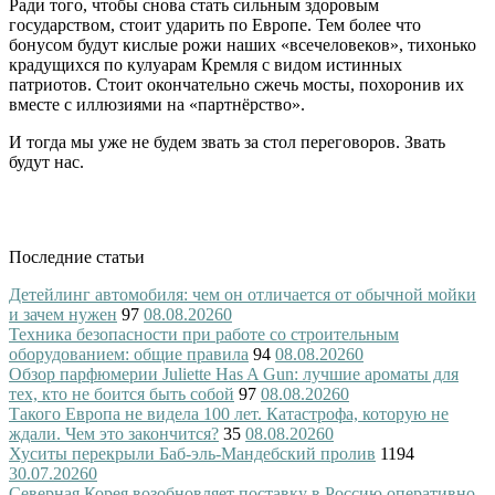
Ради того, чтобы снова стать сильным здоровым
государством, стоит ударить по Европе. Тем более что
бонусом будут кислые рожи наших «всечеловеков», тихонько
крадущихся по кулуарам Кремля с видом истинных
патриотов. Стоит окончательно сжечь мосты, похоронив их
вместе с иллюзиями на «партнёрство».
И тогда мы уже не будем звать за стол переговоров. Звать
будут нас.
Последние статьи
Детейлинг автомобиля: чем он отличается от обычной мойки
и зачем нужен
97
08.08.2026
0
Техника безопасности при работе со строительным
оборудованием: общие правила
94
08.08.2026
0
Обзор парфюмерии Juliette Has A Gun: лучшие ароматы для
тех, кто не боится быть собой
97
08.08.2026
0
Такого Европа не видела 100 лет. Катастрофа, которую не
ждали. Чем это закончится?
35
08.08.2026
0
Хуситы перекрыли Баб-эль-Мандебский пролив
1194
30.07.2026
0
Северная Корея возобновляет поставку в Россию оперативно-