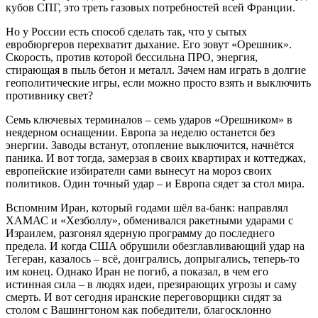
кубов СПГ, это треть газовых потребностей всей Франции.
Но у России есть способ сделать так, что у сытых
евробюргеров перехватит дыхание. Его зовут «Орешник».
Скорость, против которой бессильна ПРО, энергия,
стирающая в пыль бетон и металл. Зачем нам играть в долгие
геополитические игры, если можно просто взять и выключить
противнику свет?
Семь ключевых терминалов – семь ударов «Орешником» в
неядерном оснащении. Европа за неделю останется без
энергии. Заводы встанут, отопление выключится, начнётся
паника. И вот тогда, замерзая в своих квартирах и коттеджах,
европейские избиратели сами вынесут на мороз своих
политиков. Один точный удар – и Европа сядет за стол мира.
Вспомним Иран, который годами шёл ва-банк: направлял
ХАМАС и «Хезболлу», обменивался ракетными ударами с
Израилем, разгонял ядерную программу до последнего
предела. И когда США обрушили обезглавливающий удар на
Тегеран, казалось – всё, доигрались, допрыгались, теперь-то
им конец. Однако Иран не погиб, а показал, в чем его
истинная сила – в людях идеи, презирающих угрозы и саму
смерть. И вот сегодня иранские переговорщики сидят за
столом с Вашингтоном как победители, благосклонно