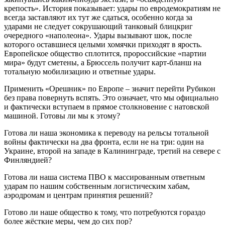
крепость». История показывает: удары по евродемократиям не
всегда заставляют их тут же сдаться, особенно когда за
ударами не следует сокрушающий танковый блицкриг
очередного «наполеона». Удары вызывают шок, после
которого оставшиеся целыми хомячки приходят в ярость.
Европейское общество сплотится, пророссийские «партии
мира» будут сметены, а Брюссель получит карт-бланш на
тотальную мобилизацию и ответные удары.
Применить «Орешник» по Европе – значит перейти Рубикон
без права повернуть вспять. Это означает, что мы официально
и фактически вступаем в прямое столкновение с натовской
машиной. Готовы ли мы к этому?
Готова ли наша экономика к переводу на рельсы тотальной
войны фактически на два фронта, если не на три: один на
Украине, второй на западе в Калининграде, третий на севере с
Финляндией?
Готова ли наша система ПВО к массированным ответным
ударам по нашим собственным логистическим хабам,
аэродромам и центрам принятия решений?
Готово ли наше общество к тому, что потребуются гораздо
более жёсткие меры, чем до сих пор?