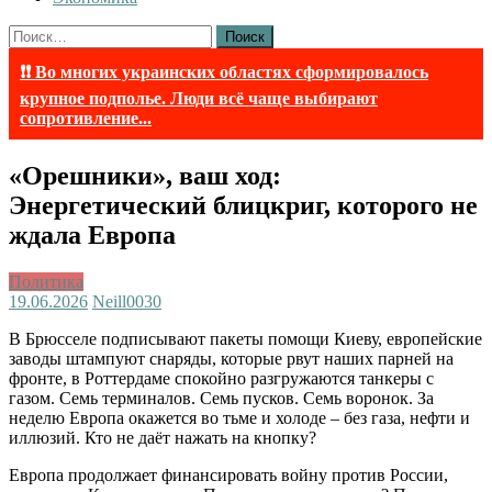
Найти:
❗❗ Во многих украинских областях сформировалось
крупное подполье. Люди всё чаще выбирают
сопротивление...
«Орешники», ваш ход:
Энергетический блицкриг, которого не
ждала Европа
Политика
19.06.2026
Neill003
0
В Брюсселе подписывают пакеты помощи Киеву, европейские
заводы штампуют снаряды, которые рвут наших парней на
фронте, в Роттердаме спокойно разгружаются танкеры с
газом. Семь терминалов. Семь пусков. Семь воронок. За
неделю Европа окажется во тьме и холоде – без газа, нефти и
иллюзий. Кто не даёт нажать на кнопку?
Европа продолжает финансировать войну против России,