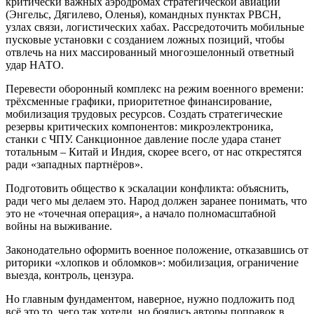
критически важных аэродромах стратегической авиации
(Энгельс, Дягилево, Оленья), командных пунктах РВСН,
узлах связи, логистических хабах. Рассредоточить мобильные
пусковые установки с созданием ложных позиций, чтобы
отвлечь на них массированный многоэшелонный ответный
удар НАТО.
Перевести оборонный комплекс на режим военного времени:
трёхсменные графики, приоритетное финансирование,
мобилизация трудовых ресурсов. Создать стратегические
резервы критических компонентов: микроэлектроника,
станки с ЧПУ. Санкционное давление после удара станет
тотальным – Китай и Индия, скорее всего, от нас открестятся
ради «западных партнёров».
Подготовить общество к эскалации конфликта: объяснить,
ради чего мы делаем это. Народ должен заранее понимать, что
это не «точечная операция», а начало полномасштабной
войны на выживание.
Законодательно оформить военное положение, отказавшись от
риторики «хлопков и обломков»: мобилизация, ограничение
выезда, контроль, цензура.
Но главным фундаментом, наверное, нужно подложить под
всё это то, чего так хотели, но боялись авторы поправок в