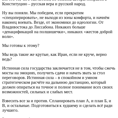
Конституцию – русская вера и русский народ.
Ну вы поняли. Мы победим, если прекратим
«спецоперировать», не выходя из зоны комфорта, и начнём
наконец воевать. Везде, от экономики до идеологии. От
Владивостока до Лиссабона. Никаких больше
«денацификаций на полшишечки», никаких «жестов доброй
воли».
Мы готовы к этому?
Мы ведь такие же крутые, как Иран, если не круче, верно
ведь?
Истинная сила государства заключается не в том, чтобы сжечь
мосты на эмоциях, получить сдачи и начать звать за стол
переговоров. Истинная сила – в спокойном и умном
стратегическом расчёте на дальнюю дистанцию, который
должен опираться на точное и полное понимание всех своих
возможностей, сильных и слабых мест.
Взвесить все за и против. Спланировать план А, и план Б, и
В, и остальные. Подготовиться к худшему и сделать всё ради
лучшего.