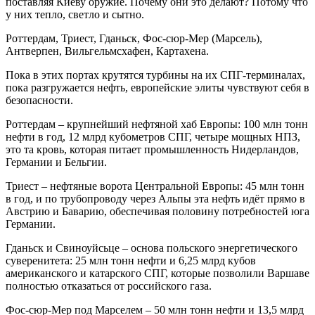
поставляя Киеву оружие. Почему они это делают? Потому что
у них тепло, светло и сытно.
Роттердам, Триест, Гданьск, Фос-сюр-Мер (Марсель),
Антверпен, Вильгельмсхафен, Картахена.
Пока в этих портах крутятся турбины на их СПГ-терминалах,
пока разгружается нефть, европейские элиты чувствуют себя в
безопасности.
Роттердам – крупнейший нефтяной хаб Европы: 100 млн тонн
нефти в год, 12 млрд кубометров СПГ, четыре мощных НПЗ,
это та кровь, которая питает промышленность Нидерландов,
Германии и Бельгии.
Триест – нефтяные ворота Центральной Европы: 45 млн тонн
в год, и по трубопроводу через Альпы эта нефть идёт прямо в
Австрию и Баварию, обеспечивая половину потребностей юга
Германии.
Гданьск и Свиноуйсьце – основа польского энергетического
суверенитета: 25 млн тонн нефти и 6,25 млрд кубов
американского и катарского СПГ, которые позволили Варшаве
полностью отказаться от российского газа.
Фос-сюр-Мер под Марселем – 50 млн тонн нефти и 13,5 млрд