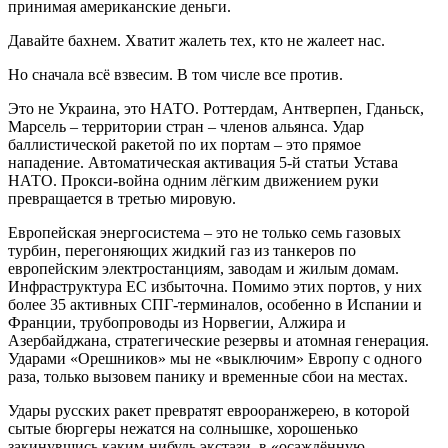
принимая американские деньги.
Давайте бахнем. Хватит жалеть тех, кто не жалеет нас.
Но сначала всё взвесим. В том числе все против.
Это не Украина, это НАТО. Роттердам, Антверпен, Гданьск,
Марсель – территории стран – членов альянса. Удар
баллистической ракетой по их портам – это прямое
нападение. Автоматическая активация 5-й статьи Устава
НАТО. Прокси-война одним лёгким движением руки
превращается в третью мировую.
Европейская энергосистема – это не только семь газовых
турбин, перегоняющих жидкий газ из танкеров по
европейским электростанциям, заводам и жилым домам.
Инфраструктура ЕС избыточна. Помимо этих портов, у них
более 35 активных СПГ-терминалов, особенно в Испании и
Франции, трубопроводы из Норвегии, Алжира и
Азербайджана, стратегические резервы и атомная генерация.
Ударами «Орешников» мы не «выключим» Европу с одного
раза, только вызовем панику и временные сбои на местах.
Удары русских ракет превратят еврооранжерею, в которой
сытые бюргеры нежатся на солнышке, хорошенько
закинувшись каким-нибудь экстази, в «осаждённую