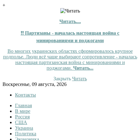
+
Читать....
❗❗
Партизаны - началась настоящая война с
минированиями и поджогами
Во многих украинских областях сформировалось крупное
подполье. Люди всё чаще выбирают сопротивление - началась
настоящая партизанская война с минированиями и
поджогами.
Читать...
Закрыть
Читать
Skip
Воскресенье, 09 августа, 2026
to
Контакты
content
Главная
Tewi
Tewi — Новости
В мире
Россия
США
Украина
Политика
Экономика