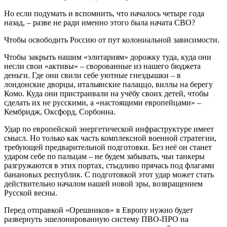
Но если подумать и вспомнить, что началось четыре года
назад, – разве не ради именно этого была начата СВО?
Чтобы освободить Россию от пут колониальной зависимости.
Чтобы закрыть нашим «элитариям» дорожку туда, куда они
несли свои «активы» – сворованные из нашего бюджета
деньги. Где они свили себе уютные гнездышки – в
лондонские дворцы, итальянские палаццо, виллы на берегу
Комо. Куда они пристраивали на учёбу своих детей, чтобы
сделать их не русскими, а «настоящими европейцами» –
Кембридж, Оксфорд, Сорбонна.
Удар по европейской энергетической инфраструктуре имеет
смысл. Но только как часть комплексной военной стратегии,
требующей предварительной подготовки. Без неё он станет
ударом себе по пальцам – не будем забывать, чьи танкеры
разгружаются в этих портах, стыдливо прячась под флагами
банановых республик. С подготовкой этот удар может стать
действительно началом нашей новой эры, возвращением
Русской весны.
Перед отправкой «Орешников» в Европу нужно будет
развернуть эшелонированную систему ПВО-ПРО на