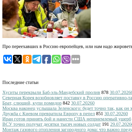
Про переехавших в Россию европейцев, или нам надо жировет
Последние статьи
Хуситы перекрыли Баб-эль-Мандебский пролив
878
30.07.2026
Северная Корея возобновляет поставку в Россию оперативно-т
Брат, слющий, купи помидор
842
30.07.2026
0
Москва наконец услышала Зеленского: будет точно так, как он 
Дружба с Киевом превратила Европу в пепел
851
30.07.2026
0
Иран готов принять бой и нанести США неприемлемый ущерб
ВСУ точно получат десятки тысяч новых солдат
191
29.07.2026
Монтаж газового отопления загородного дома: что важно преду