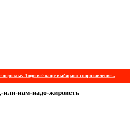
е подполье. Люди всё чаще выбирают сопротивление...
,-или-нам-надо-жироветь