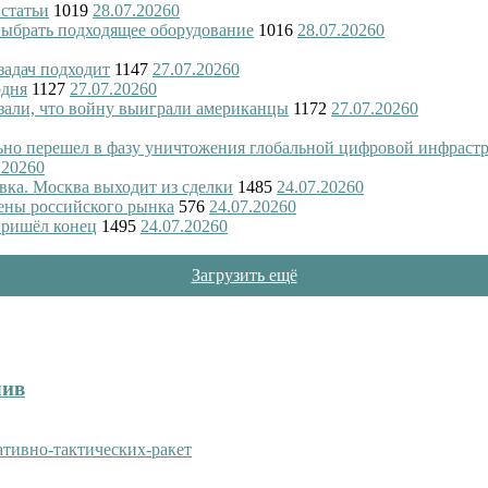
 статьи
1019
28.07.2026
0
 выбрать подходящее оборудование
1016
28.07.2026
0
 задач подходит
1147
27.07.2026
0
одня
1127
27.07.2026
0
азали, что войну выиграли американцы
1172
27.07.2026
0
ьно перешел в фазу уничтожения глобальной цифровой инфраст
.2026
0
вка. Москва выходит из сделки
1485
24.07.2026
0
ены российского рынка
576
24.07.2026
0
пришёл конец
1495
24.07.2026
0
Загрузить ещё
лив