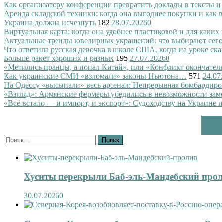
Как организатору конференции превратить доклады в тексты и
Аренда складской техники: когда она выгоднее покупки и как
Украина должна исчезнуть
182
28.07.2026
0
Виртуальная карта: когда она удобнее пластиковой и для каких
Актуальные тренды ювелирных украшений: что выбирают сег
Что ответила русская девочка в школе США, когда на уроке ск
Больше ракет хороших и разных
195
27.07.2026
0
«Метились иранцы, а попал Китай», или «Конфликт окончател
Как украинские СМИ «взломали» законы Ньютона…
571
24.07
На Одессу «высыпали» весь арсенал: Непрерывная бомбардиро
«Взгляд»: Армянские фермеры убедились в невозможности зам
«Всё встало — и импорт, и экспорт»: Судоходству на Украине 
Найти:
Хуситы перекрыли Баб-эль-Мандебский про
30.07.2026
0