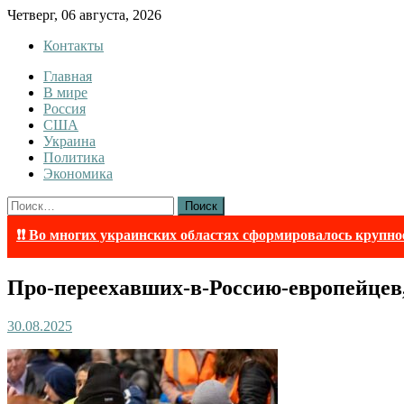
Skip
Четверг, 06 августа, 2026
to
Контакты
content
Главная
Tewi
Tewi — Новости
В мире
Россия
США
Украина
Политика
Экономика
Найти:
❗❗ Во многих украинских областях сформировалось крупно
Про-переехавших-в-Россию-европейцев
30.08.2025