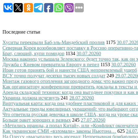
Последние статьи
Хуситы перекрыли Баб-эль-Мандебский пролив
1175
30.07.202
Северная Корея возобновляет поставку в Россию оперативно-т
Брат, слющий, купи помидор
1134
30.07.2026
0
Москва наконец услышала Зеленского: будет точно так, как он 
Дружба с Киевом превратила Европу в пепел
1153
30.07.2026
0
Иран готов принять бой и нанести США неприемлемый ущерб
ВСУ точно получат десятки тысяч новых солдат
249
29.07.2026
Монтаж газового отопления загородного дома: что важно преду
Как организатору конференции превратить доклады в тексты и
Аренда складской техники: когда она выгоднее покупки и как
Украина должна исчезнуть
241
28.07.2026
0
Виртуальная карта: когда она удобнее пластиковой и для каких
Актуальные тренды ювелирных украшений: что выбирают сег
Что ответила русская девочка в школе США, когда на уроке ск
Больше ракет хороших и разных
245
27.07.2026
0
«Метились иранцы, а попал Китай», или «Конфликт окончател
Как украинские СМИ «взломали» законы Ньютона…
625
24.07
На Одессу «высыпали» весь арсенал: Непрерывная бомбардиро