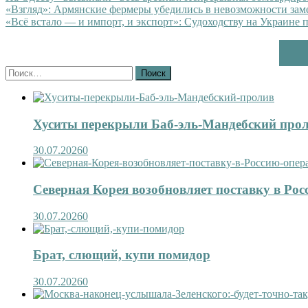
«Взгляд»: Армянские фермеры убедились в невозможности зам
«Всё встало — и импорт, и экспорт»: Судоходству на Украине 
Найти:
Хуситы перекрыли Баб-эль-Мандебский про
30.07.2026
0
Северная Корея возобновляет поставку в Рос
30.07.2026
0
Брат, слющий, купи помидор
30.07.2026
0