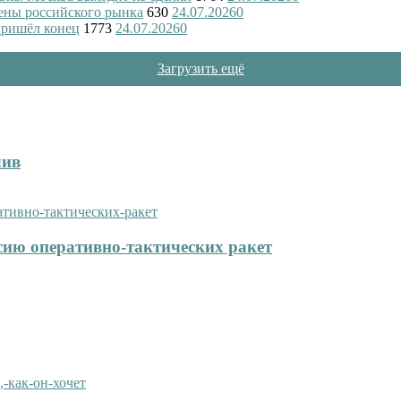
ены российского рынка
630
24.07.2026
0
пришёл конец
1773
24.07.2026
0
Загрузить ещё
лив
сию оперативно-тактических ракет