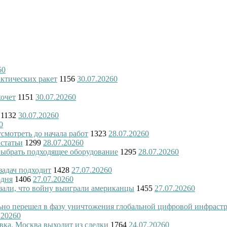
6
0
актических ракет
1156
30.07.2026
0
хочет
1151
30.07.2026
0
1132
30.07.2026
0
0
смотреть до начала работ
1323
28.07.2026
0
 статьи
1299
28.07.2026
0
 выбрать подходящее оборудование
1295
28.07.2026
0
 задач подходит
1428
27.07.2026
0
одня
1406
27.07.2026
0
азали, что войну выиграли американцы
1455
27.07.2026
0
ьно перешел в фазу уничтожения глобальной цифровой инфраст
.2026
0
вка. Москва выходит из сделки
1764
24.07.2026
0