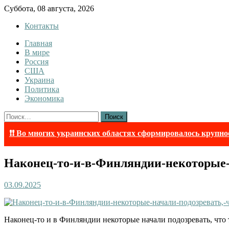
Skip
Суббота, 08 августа, 2026
to
Контакты
content
Главная
Tewi
Tewi — Новости
В мире
Россия
США
Украина
Политика
Экономика
Найти:
❗❗ Во многих украинских областях сформировалось крупно
Наконец-то-и-в-Финляндии-некоторые-
03.09.2025
Наконец-то и в Финляндии некоторые начали подозревать, что