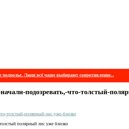
е подполье. Люди всё чаще выбирают сопротивление...
начали-подозревать,-что-толстый-поляр
 толстый полярный лис уже близко