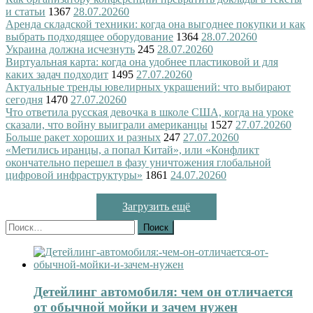
и статьи
1367
28.07.2026
0
Аренда складской техники: когда она выгоднее покупки и как
выбрать подходящее оборудование
1364
28.07.2026
0
Украина должна исчезнуть
245
28.07.2026
0
Виртуальная карта: когда она удобнее пластиковой и для
каких задач подходит
1495
27.07.2026
0
Актуальные тренды ювелирных украшений: что выбирают
сегодня
1470
27.07.2026
0
Что ответила русская девочка в школе США, когда на уроке
сказали, что войну выиграли американцы
1527
27.07.2026
0
Больше ракет хороших и разных
247
27.07.2026
0
«Метились иранцы, а попал Китай», или «Конфликт
окончательно перешел в фазу уничтожения глобальной
цифровой инфраструктуры»
1861
24.07.2026
0
Загрузить ещё
Найти:
Детейлинг автомобиля: чем он отличается
от обычной мойки и зачем нужен