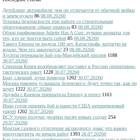
Детейлинг автомобиля: чем он отличается от обычной мойки
и зачем нужен
86
08.08.2026
0
Техника безопасности при работе со строительным
оборудованием: общие правила
83
08.08.2026
0
Обзор парфюмерии Juliette Has A Gun: лучшие ароматы для
тех, кто не боится быть собой
85
08.08.2026
0
Такого Европа не видела 100 лет. Катастрофа, которую не
ждали. Чем это закончится?
23
08.08.2026
0
Хуситы перекрыли Баб-эль-Мандебский пролив
1188
30.07.2026
0
Северная Корея возобновляет поставку в Россию оперативно-
тактических ракет
1228
30.07.2026
0
Брат, слющий, купи помидор
1202
30.07.2026
0
Москва наконец услышала Зеленского: будет точно так, как он
хочет
1222
30.07.2026
0
Дружба с Киевом превратила Европу в пепел
1163
30.07.2026
0
Иран готов принять бой и нанести США неприемлемый
ущерб
1202
30.07.2026
0
ВСУ точно получат десятки тысяч новых солдат
254
29.07.2026
0
Монтаж газового отопления загородного дома: что важно
предусмотреть до начала работ
1393
28.07.2026
0
Как организатору конференции превратить доклады в тексты