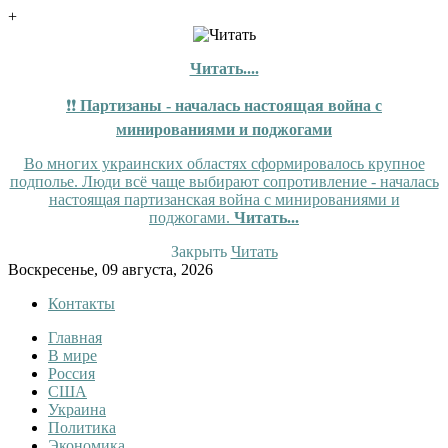
+
Читать....
❗❗
Партизаны - началась настоящая война с
минированиями и поджогами
Во многих украинских областях сформировалось крупное
подполье. Люди всё чаще выбирают сопротивление - началась
настоящая партизанская война с минированиями и
поджогами.
Читать...
Закрыть
Читать
Skip
Воскресенье, 09 августа, 2026
to
Контакты
content
Главная
Tewi
Tewi — Новости
В мире
Россия
США
Украина
Политика
Экономика