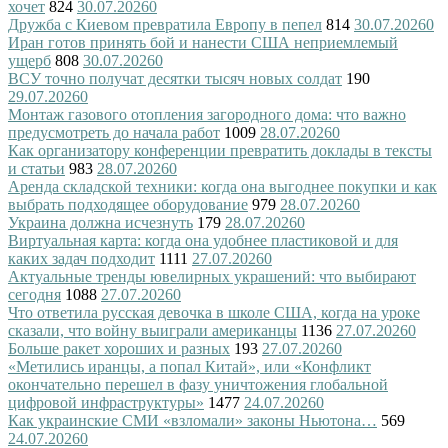
хочет
824
30.07.2026
0
Дружба с Киевом превратила Европу в пепел
814
30.07.2026
0
Иран готов принять бой и нанести США неприемлемый
ущерб
808
30.07.2026
0
ВСУ точно получат десятки тысяч новых солдат
190
29.07.2026
0
Монтаж газового отопления загородного дома: что важно
предусмотреть до начала работ
1009
28.07.2026
0
Как организатору конференции превратить доклады в тексты
и статьи
983
28.07.2026
0
Аренда складской техники: когда она выгоднее покупки и как
выбрать подходящее оборудование
979
28.07.2026
0
Украина должна исчезнуть
179
28.07.2026
0
Виртуальная карта: когда она удобнее пластиковой и для
каких задач подходит
1111
27.07.2026
0
Актуальные тренды ювелирных украшений: что выбирают
сегодня
1088
27.07.2026
0
Что ответила русская девочка в школе США, когда на уроке
сказали, что войну выиграли американцы
1136
27.07.2026
0
Больше ракет хороших и разных
193
27.07.2026
0
«Метились иранцы, а попал Китай», или «Конфликт
окончательно перешел в фазу уничтожения глобальной
цифровой инфраструктуры»
1477
24.07.2026
0
Как украинские СМИ «взломали» законы Ньютона…
569
24.07.2026
0