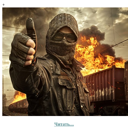
+
Читать....