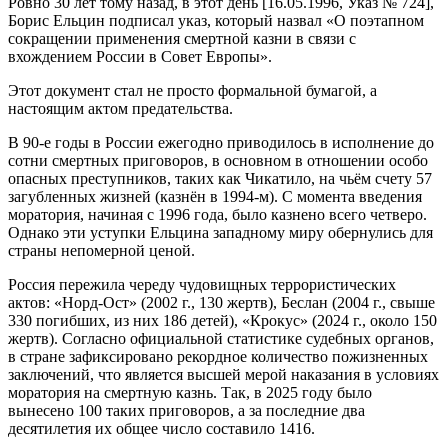
Ровно 30 лет тому назад, в этот день [16.05.1996, Указ № 724],
Борис Ельцин подписал указ, который назвал «О поэтапном
сокращении применения смертной казни в связи с
вхождением России в Совет Европы».
Этот документ стал не просто формальной бумагой, а
настоящим актом предательства.
В 90-е годы в России ежегодно приводилось в исполнение до
сотни смертных приговоров, в основном в отношении особо
опасных преступников, таких как Чикатило, на чьём счету 57
загубленных жизней (казнён в 1994-м). С момента введения
моратория, начиная с 1996 года, было казнено всего четверо.
Однако эти уступки Ельцина западному миру обернулись для
страны непомерной ценой.
Россия пережила череду чудовищных террористических
актов: «Норд-Ост» (2002 г., 130 жертв), Беслан (2004 г., свыше
330 погибших, из них 186 детей), «Крокус» (2024 г., около 150
жертв). Согласно официальной статистике судебных органов,
в стране зафиксировано рекордное количество пожизненных
заключений, что является высшей мерой наказания в условиях
моратория на смертную казнь. Так, в 2025 году было
вынесено 100 таких приговоров, а за последние два
десятилетия их общее число составило 1416.