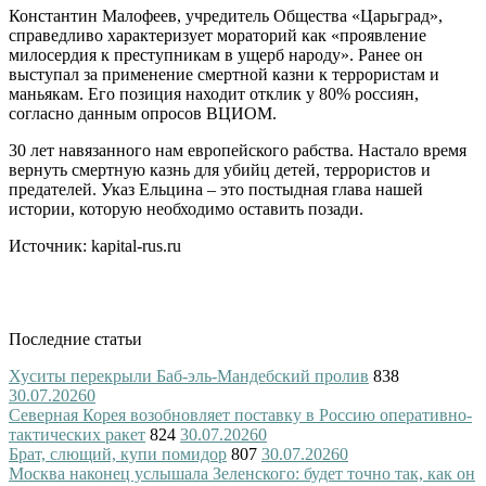
Константин Малофеев, учредитель Общества «Царьград»,
справедливо характеризует мораторий как «проявление
милосердия к преступникам в ущерб народу». Ранее он
выступал за применение смертной казни к террористам и
маньякам. Его позиция находит отклик у 80% россиян,
согласно данным опросов ВЦИОМ.
30 лет навязанного нам европейского рабства. Настало время
вернуть смертную казнь для убийц детей, террористов и
предателей. Указ Ельцина – это постыдная глава нашей
истории, которую необходимо оставить позади.
Источник: kapital-rus.ru
Последние статьи
Хуситы перекрыли Баб-эль-Мандебский пролив
838
30.07.2026
0
Северная Корея возобновляет поставку в Россию оперативно-
тактических ракет
824
30.07.2026
0
Брат, слющий, купи помидор
807
30.07.2026
0
Москва наконец услышала Зеленского: будет точно так, как он