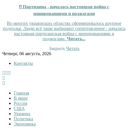
❗❗
Партизаны - началась настоящая война с
минированиями и поджогами
Во многих украинских областях сформировалось крупное
подполье. Люди всё чаще выбирают сопротивление - началась
настоящая партизанская война с минированиями и
поджогами.
Читать...
Закрыть
Читать
Skip
Четверг, 06 августа, 2026
to
Контакты
content
Tewi
Tewi — Новости
Главная
В мире
Россия
США
Украина
Политика
Экономика