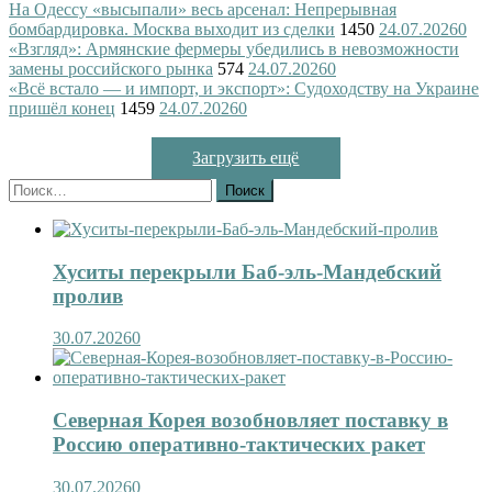
На Одессу «высыпали» весь арсенал: Непрерывная
бомбардировка. Москва выходит из сделки
1450
24.07.2026
0
«Взгляд»: Армянские фермеры убедились в невозможности
замены российского рынка
574
24.07.2026
0
«Всё встало — и импорт, и экспорт»: Судоходству на Украине
пришёл конец
1459
24.07.2026
0
Загрузить ещё
Найти:
Хуситы перекрыли Баб-эль-Мандебский
пролив
30.07.2026
0
Северная Корея возобновляет поставку в
Россию оперативно-тактических ракет
30.07.2026
0