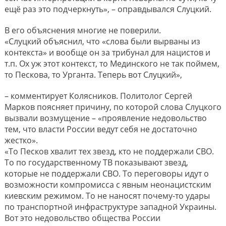
ещё раз это подчеркнуть», – оправдывался Слуцкий.
В его объяснения многие не поверили.
«Слуцкий объяснил, что «слова были вырваны из
контекста» и вообще он за трибунал для нацистов и
т.п. Ох уж этот контекст, то Мединского не так поймем,
то Пескова, то Урганта. Теперь вот Слуцкий»,
– комментирует Колясников. Политолог Сергей
Марков поясняет причину, по которой слова Слуцкого
вызвали возмущение – «проявление недовольство
тем, что власти России ведут себя не достаточно
жестко».
«То Песков хвалит тех звезд, кто не поддержали СВО.
То по государственному ТВ показывают звезд,
которые не поддержали СВО. То переговоры идут о
возможности компромисса с явным неонацистским
киевским режимом. То не наносят почему-то удары
по транспортной инфраструктуре западной Украины.
Вот это недовольство общества России