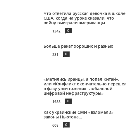
Что ответила русская девочка в школе
США, когда на уроке сказали, что
войну выиграли американцы
0
1342
Больше ракет хороших и разных
0
231
«Метились иранцы, а попал Китай»,
или «Конфликт окончательно перешел
в фазу уничтожения глобальной
цифровой инфраструктуры»
0
1688
Как украинские СМИ «взломали»
законы Ньютона…
0
608