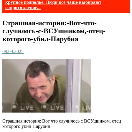
крупное подполье. Люди всё чаще выбирают
сопротивление...
Страшная-история:-Вот-что-
случилось-с-ВСУшником,-отец-
которого-убил-Парубия
08.09.2025
Страшная история: Вот что случилось с ВСУшником, отец
которого убил Парубия