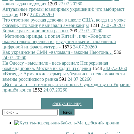
каких задач подходит
1209
27.07.2026
0
Актуальные тренды ювелирных украшений: что выбирают
сегодня
1187
27.07.2026
0
Что ответила русская девочка в школе США, когда на уроке
сказали, что войну выиграли американцы
1231
27.07.2026
0
Больше ракет хороших и разных
209
27.07.2026
0
«Метились иранцы, а попал Китай», или «Конфликт
окончательно перешел в фазу уничтожения глобальной
цифровой инфраструктуры»
1573
24.07.2026
0
Как украинские СМИ «взломали» законы Ньютона…
586
24.07.2026
0
На Одессу «высыпали» весь арсенал: Непрерывная
бомбардировка. Москва выходит из сделки
1544
24.07.2026
0
«Взгляд»: Армянские фермеры убедились в невозможности
замены российского рынка
591
24.07.2026
0
«Всё встало — и импорт, и экспорт»: Судоходству на Украине
пришёл конец
1552
24.07.2026
0
Загрузить ещё
Найти: