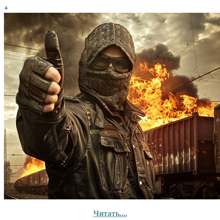
+
Читать....