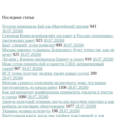
Последние статьи
Хуситы перекрыли Баб-эль-Мандебский пролив
943
30.07.2026
0
Северная Корея возобновляет поставку в Россию оперативно-
тактических ракет
923
30.07.2026
0
Брат, слющий, купи помидор
909
30.07.2026
0
Москва наконец услышала Зеленского: будет точно так, как он
хочет
925
30.07.2026
0
Дружба с Киевом превратила Европу в пепел
919
30.07.2026
0
Иран готов принять бой и нанести США неприемлемый
ущерб
907
30.07.2026
0
ВСУ точно получат десятки тысяч новых солдат
209
29.07.2026
0
Монтаж газового отопления загородного дома: что важно
предусмотреть до начала работ
1106
28.07.2026
0
Как организатору конференции превратить доклады в тексты
и статьи
1080
28.07.2026
0
Аренда складской техники: когда она выгоднее покупки и как
выбрать подходящее оборудование
1077
28.07.2026
0
Украина должна исчезнуть
198
28.07.2026
0
Виртуальная карта: когда она удобнее пластиковой и для