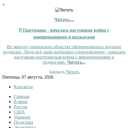
+
Читать....
❗❗
Партизаны - началась настоящая война с
минированиями и поджогами
Во многих украинских областях сформировалось крупное
подполье. Люди всё чаще выбирают сопротивление - началась
настоящая партизанская война с минированиями и
поджогами.
Читать...
Закрыть
Читать
Skip
Пятница, 07 августа, 2026
to
Контакты
content
Главная
Tewi
Tewi — Новости
В мире
Россия
США
Украина
Политика
Экономика