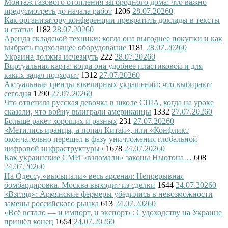
Монтаж газового отопления загородного дома: что важно
предусмотреть до начала работ
1206
28.07.2026
0
Как организатору конференции превратить доклады в тексты
и статьи
1182
28.07.2026
0
Аренда складской техники: когда она выгоднее покупки и как
выбрать подходящее оборудование
1181
28.07.2026
0
Украина должна исчезнуть
222
28.07.2026
0
Виртуальная карта: когда она удобнее пластиковой и для
каких задач подходит
1312
27.07.2026
0
Актуальные тренды ювелирных украшений: что выбирают
сегодня
1290
27.07.2026
0
Что ответила русская девочка в школе США, когда на уроке
сказали, что войну выиграли американцы
1332
27.07.2026
0
Больше ракет хороших и разных
231
27.07.2026
0
«Метились иранцы, а попал Китай», или «Конфликт
окончательно перешел в фазу уничтожения глобальной
цифровой инфраструктуры»
1678
24.07.2026
0
Как украинские СМИ «взломали» законы Ньютона…
608
24.07.2026
0
На Одессу «высыпали» весь арсенал: Непрерывная
бомбардировка. Москва выходит из сделки
1644
24.07.2026
0
«Взгляд»: Армянские фермеры убедились в невозможности
замены российского рынка
613
24.07.2026
0
«Всё встало — и импорт, и экспорт»: Судоходству на Украине
пришёл конец
1654
24.07.2026
0