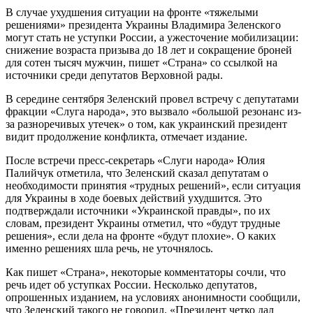
В случае ухудшения ситуации на фронте «тяжелыми
решениями» президента Украины Владимира Зеленского
могут стать не уступки России, а ужесточение мобилизации:
снижение возраста призыва до 18 лет и сокращение броней
для сотен тысяч мужчин, пишет «Страна» со ссылкой на
источники среди депутатов Верховной рады.
В середине сентября Зеленский провел встречу с депутатами
фракции «Слуга народа», это вызвало «большой резонанс из-
за разноречивых утечек» о том, как украинский президент
видит продолжение конфликта, отмечает издание.
После встречи пресс-секретарь «Слуги народа» Юлия
Палийчук отметила, что Зеленский сказал депутатам о
необходимости принятия «трудных решений», если ситуация
для Украины в ходе боевых действий ухудшится. Это
подтверждали источники «Украинской правды», по их
словам, президент Украины отметил, что «будут трудные
решения», если дела на фронте «будут плохие». О каких
именно решениях шла речь, не уточнялось.
Как пишет «Страна», некоторые комментаторы сочли, что
речь идет об уступках России. Несколько депутатов,
опрошенных изданием, на условиях анонимности сообщили,
что Зеленский такого не говорил. «Президент четко дал