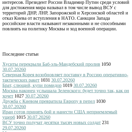
интересов. Президент России Владимир Путин среди условий
для достижения мира называл в том числе вывод ВСУ с
территорий ДНР, ЛНР, Запорожской и Херсонской областей и
отказ Киева от вступления в НАТО. Санкции Запада
российские власти называют незаконными и не способными
повлиять на политику Москвы и ход военной операции.
Последние статьи
Хуситы перекрыли Баб-эль-Мандебский пролив
1050
30.07.2026
0
Северная Корея возобновляет поставку в Россию оперативно-
тактических ракет
1031
30.07.2026
0
Брат, слющий, купи помидор
1019
30.07.2026
0
Москва наконец услышала Зеленского: будет точно так, как он
хочет
1027
30.07.2026
0
Дружба с Киевом превратила Европу в пепел
1030
30.07.2026
0
Иран готов принять бой и нанести США неприемлемый
ущерб
1015
30.07.2026
0
ВСУ точно получат десятки тысяч новых солдат
231
29.07.2026
0