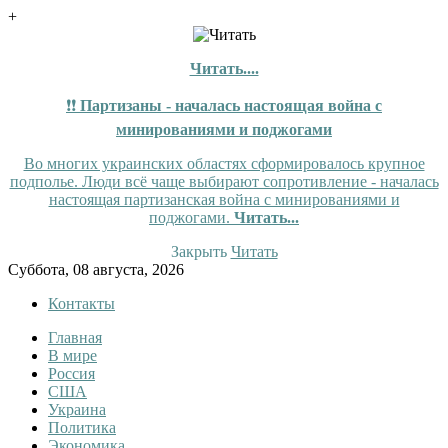
+
Читать....
❗❗
Партизаны - началась настоящая война с
минированиями и поджогами
Во многих украинских областях сформировалось крупное
подполье. Люди всё чаще выбирают сопротивление - началась
настоящая партизанская война с минированиями и
поджогами.
Читать...
Закрыть
Читать
Skip
Суббота, 08 августа, 2026
to
Контакты
content
Главная
Tewi
Tewi — Новости
В мире
Россия
США
Украина
Политика
Экономика