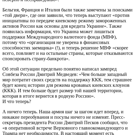
Бельгия, Франция и Италия были также замечены за поисками
«той двери», где они заявили, что теперь выступают «против
инициативы по передаче киевскому режиму замороженных
активов России как основы для кредита Украине». Также
появилась информация, что Украина может лишиться
поддержки Международного валютного фонда (МВФ),
потому что «организация не уверена в финансовых
способностях заемщика» (!), и теперь решение МВФ «скорее
всего, повлияет и на остальные страны, которые отказываются
спонсировать страну-банкрота».
Об этой ситуации предельно понятно написал зампред
Совбеза России Дмитрий Медведев: «Чем больше западный
мир потратит своих средств на поддержку ККК, тем страшнее
будет конец истории для режима кровавых киевских клоунов
(ККК). И тем больше будет размер той нашей территории,
которая в итоге вернется в родную Россию».
И что теперь?
А ничего теперь. Наша армия шаг за шагом идет вперед, и
никакие переобувания и посулы ничего не изменят. Пресс-
секретарь президента России Дмитрий Песков сообщил, что
«в оперативной встрече Верховного главнокомандующего и
Трампа нет необходимости. В настоящий момент есть