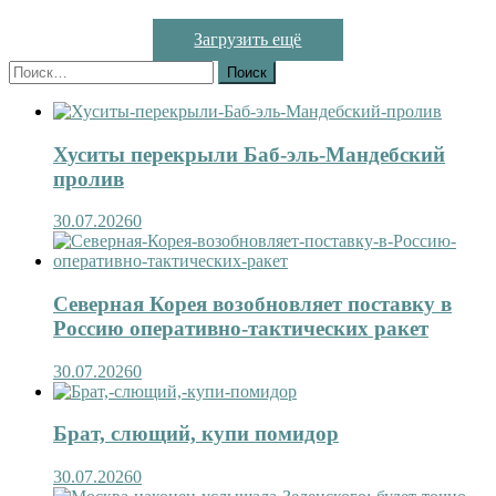
Загрузить ещё
Найти:
Хуситы перекрыли Баб-эль-Мандебский
пролив
30.07.2026
0
Северная Корея возобновляет поставку в
Россию оперативно-тактических ракет
30.07.2026
0
Брат, слющий, купи помидор
30.07.2026
0