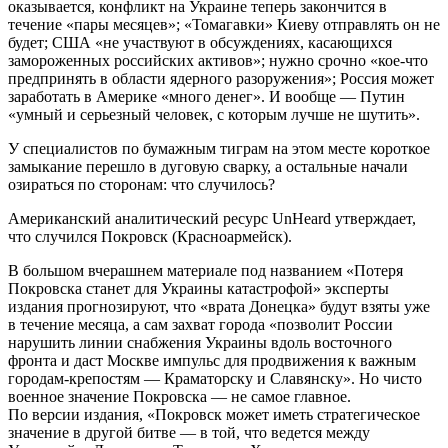
оказывается, конфликт на Украине теперь закончится в
течение «пары месяцев»; «Томагавки» Киеву отправлять он не
будет; США «не участвуют в обсуждениях, касающихся
замороженных российских активов»; нужно срочно «кое-что
предпринять в области ядерного разоружения»; Россия может
заработать в Америке «много денег». И вообще — Путин
«умный и серьезный человек, с которым лучше не шутить».
У специалистов по бумажным тиграм на этом месте короткое
замыкание перешло в дуговую сварку, а остальные начали
озираться по сторонам: что случилось?
Американский аналитический ресурс UnHeard утверждает,
что случился Покровск (Красноармейск).
В большом вчерашнем материале под названием «Потеря
Покровска станет для Украины катастрофой» эксперты
издания прогнозируют, что «врата Донецка» будут взяты уже
в течение месяца, а сам захват города «позволит России
нарушить линии снабжения Украины вдоль восточного
фронта и даст Москве импульс для продвижения к важным
городам-крепостям — Краматорску и Славянску». Но чисто
военное значение Покровска — не самое главное.
По версии издания, «Покровск может иметь стратегическое
значение в другой битве — в той, что ведется между