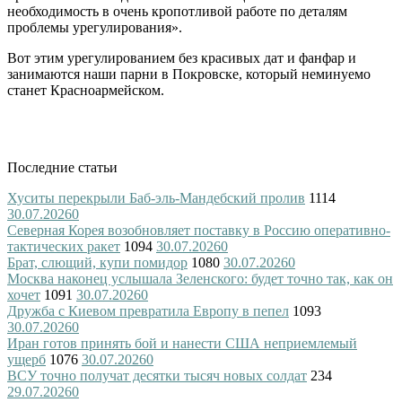
необходимость в очень кропотливой работе по деталям
проблемы урегулирования».
Вот этим урегулированием без красивых дат и фанфар и
занимаются наши парни в Покровске, который неминуемо
станет Красноармейском.
Последние статьи
Хуситы перекрыли Баб-эль-Мандебский пролив
1114
30.07.2026
0
Северная Корея возобновляет поставку в Россию оперативно-
тактических ракет
1094
30.07.2026
0
Брат, слющий, купи помидор
1080
30.07.2026
0
Москва наконец услышала Зеленского: будет точно так, как он
хочет
1091
30.07.2026
0
Дружба с Киевом превратила Европу в пепел
1093
30.07.2026
0
Иран готов принять бой и нанести США неприемлемый
ущерб
1076
30.07.2026
0
ВСУ точно получат десятки тысяч новых солдат
234
29.07.2026
0