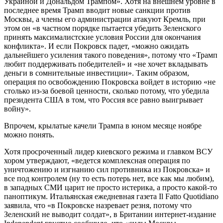
Украиной и Дональдом Трампом». Хотя на внешнем уровне в
последнее время Трамп вводит новые санкции против
Москвы, а члены его администрации атакуют Кремль, при
этом он «в частном порядке пытается убедить Зеленского
принять максималистские условия России для окончания
конфликта». И если Покровск падет, «можно ожидать
дальнейшего усиления такого поведения», потому что «Трамп
любит поддерживать победителей» и «не хочет вкладывать
деньги в сомнительные инвестиции». Таким образом,
операция по освобождению Покровска войдет в историю «не
столько из-за боевой ценности, сколько потому, что убедила
президента США в том, что Россия все равно выигрывает
войну».
Впрочем, крылатые качели Трампа в юном месяце ноябре
можно понять.
Хотя просроченный лидер киевского режима и главком ВСУ
хором утверждают, «ведется комплексная операция по
уничтожению и изгнанию сил противника из Покровска» и
все под контролем (ну то есть потерь нет, все как мы любим),
в западных СМИ царит не просто истерика, а просто какой-то
паноптикум. Итальянская ежедневная газета Il Fatto Quotidiano
заявила, что «в Покровске назревает резня, потому что
Зеленский не выводит солдат», в Британии интернет-издание