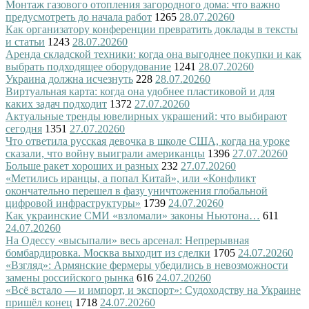
Монтаж газового отопления загородного дома: что важно
предусмотреть до начала работ
1265
28.07.2026
0
Как организатору конференции превратить доклады в тексты
и статьи
1243
28.07.2026
0
Аренда складской техники: когда она выгоднее покупки и как
выбрать подходящее оборудование
1241
28.07.2026
0
Украина должна исчезнуть
228
28.07.2026
0
Виртуальная карта: когда она удобнее пластиковой и для
каких задач подходит
1372
27.07.2026
0
Актуальные тренды ювелирных украшений: что выбирают
сегодня
1351
27.07.2026
0
Что ответила русская девочка в школе США, когда на уроке
сказали, что войну выиграли американцы
1396
27.07.2026
0
Больше ракет хороших и разных
232
27.07.2026
0
«Метились иранцы, а попал Китай», или «Конфликт
окончательно перешел в фазу уничтожения глобальной
цифровой инфраструктуры»
1739
24.07.2026
0
Как украинские СМИ «взломали» законы Ньютона…
611
24.07.2026
0
На Одессу «высыпали» весь арсенал: Непрерывная
бомбардировка. Москва выходит из сделки
1705
24.07.2026
0
«Взгляд»: Армянские фермеры убедились в невозможности
замены российского рынка
616
24.07.2026
0
«Всё встало — и импорт, и экспорт»: Судоходству на Украине
пришёл конец
1718
24.07.2026
0