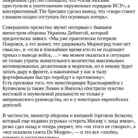
Independent грустно сообщило, что «силы Москвы
приступили к уничтожению окруженных порядков ВСУ», а
консервативный The Spectator сделал вывод, что «скоро станет
слишком поздно отступать без огромных потерь».
Совершенно прелестно звучит интервью с бывшим
министром обороны Украины Дейнегой, который
предательски заявил: «Мы уже практически потеряли
Покровск, а это значит, что удерживать Мирноград тоже нет
смысла», и «если в ближайшее время кто-то не подпишет
приказ о выводе войск, …> мы можем оказаться в ситуации
не только утраты значительного количества максимально
мотивированных десантников и морпехов, но и некому будет
латать дыру в фронте, а накопанные у нас в тылу
фортификации быстро перейдут к противнику».
Есть признаки того, что животворящие Красноармейск с
Купянском (а также Лиман и Ямполь) обострили чувство
жестокой и неумолимой реальности не только у
американского руководства, но и у некоторых европейских
деятелей.
В частности, министр обороны и внешней торговли Бельгии,
который еще недавно угрожал «стереть Москву с лица земли»,
резко сдал назад и теперь уверяет, что «он этого не говорил», а
«все исказила газета De Morgen», — и это все «злобно,
неверно и несправедливо».