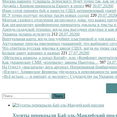
Москва наконец услышала Зеленского: будет точно так, как он 
Дружба с Киевом превратила Европу в пепел
992
30.07.2026
0
Иран готов принять бой и нанести США неприемлемый ущерб
ВСУ точно получат десятки тысяч новых солдат
220
29.07.2026
Монтаж газового отопления загородного дома: что важно преду
Как организатору конференции превратить доклады в тексты и
Аренда складской техники: когда она выгоднее покупки и как
Украина должна исчезнуть
212
28.07.2026
0
Виртуальная карта: когда она удобнее пластиковой и для каких
Актуальные тренды ювелирных украшений: что выбирают сег
Что ответила русская девочка в школе США, когда на уроке ск
Больше ракет хороших и разных
221
27.07.2026
0
«Метились иранцы, а попал Китай», или «Конфликт окончател
Как украинские СМИ «взломали» законы Ньютона…
597
24.07
На Одессу «высыпали» весь арсенал: Непрерывная бомбардиро
«Взгляд»: Армянские фермеры убедились в невозможности зам
«Всё встало — и импорт, и экспорт»: Судоходству на Украине 
Найти:
Хуситы перекрыли Баб-эль-Мандебский про