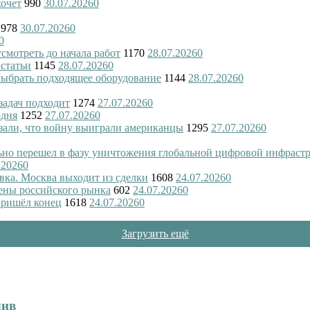
хочет
990
30.07.2026
0
978
30.07.2026
0
0
смотреть до начала работ
1170
28.07.2026
0
 статьи
1145
28.07.2026
0
 выбрать подходящее оборудование
1144
28.07.2026
0
 задач подходит
1274
27.07.2026
0
одня
1252
27.07.2026
0
азали, что войну выиграли американцы
1295
27.07.2026
0
ьно перешел в фазу уничтожения глобальной цифровой инфраст
.2026
0
вка. Москва выходит из сделки
1608
24.07.2026
0
ены российского рынка
602
24.07.2026
0
пришёл конец
1618
24.07.2026
0
Загрузить ещё
лив