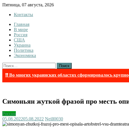
Skip
Пятница, 07 августа, 2026
to
Контакты
content
Главная
Tewi
Tewi — Новости
В мире
Россия
США
Украина
Политика
Экономика
Найти:
❗❗ Во многих украинских областях сформировалось крупно
Симоньян жуткой фразой про месть опи
Россия
05.08.2022
05.08.2022
Neill003
0