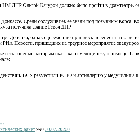
и НМ ДНР Ольгой Качурой должно было пройти в драмтеатре, о
в Донбассе. Среди сослуживцев ее знали под позывным Корса. К
чура получила звание Героя ДНР.
еатре Донецка, однако церемонию пришлось перенести из-за де
м РИА Новости, пришедших на траурное мероприятие эвакуиров
кже есть раненые, которым оказывают медицинскую помощь. Гла
нале:
 действий. ВСУ разместили РСЗО и артиллерию у медучилища в
6
0
актических ракет
990
30.07.2026
0