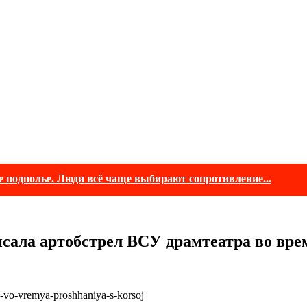
е подполье. Люди всё чаще выбирают сопротивление...
сала артобстрел ВСУ драмтеатра во вре