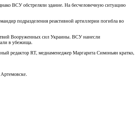
днако ВСУ обстреляли здание. На бесчеловечную ситуацию
омандир подразделения реактивной артиллерии погибла во
йствий Вооруженных сил Украины. ВСУ нанесли
али в убежища.
вный редактор RT, медиаменеджер Маргарита Симоньян кратко,
 Артемовске.