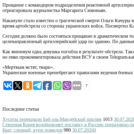
Прощание с командиром подразделения реактивной артиллери
отреагировала журналистка Маргарита Симоньян.
Накануне стало известно о трагической смерти Ольги Качуры 
время артобстрела со стороны украинских войск. Посмертно Ка
Сегодня должно было состояться прощание в драматическом т
целенаправленный артиллерийский удар по зданию. По данны
Как минимум одна девушка погибла в результате обстрела. Та
но емко прокомментировала действия ВСУ в своем Telegram-ка
«Мертвым мстят, твари».
Украинские военные пренебрегают правилами ведения боевых
7
Последние статьи
Хуситы перекрыли Баб-эль-Мандебский пролив
1013
30.07.202
Северная Корея возобновляет поставку в Россию оперативно-т
Брат, слющий, купи помидор
980
30.07.2026
0