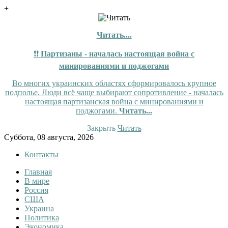
+
Читать....
❗❗
Партизаны - началась настоящая война с
минированиями и поджогами
Во многих украинских областях сформировалось крупное
подполье. Люди всё чаще выбирают сопротивление - началась
настоящая партизанская война с минированиями и
поджогами.
Читать...
Закрыть
Читать
Skip
Суббота, 08 августа, 2026
to
Контакты
content
Главная
Tewi
Tewi — Новости
В мире
Россия
США
Украина
Политика
Экономика