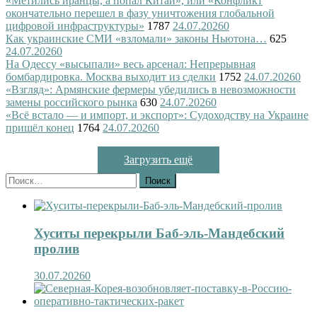
«Метились иранцы, а попал Китай», или «Конфликт
окончательно перешел в фазу уничтожения глобальной
цифровой инфраструктуры»
1787
24.07.2026
0
Как украинские СМИ «взломали» законы Ньютона…
625
24.07.2026
0
На Одессу «высыпали» весь арсенал: Непрерывная
бомбардировка. Москва выходит из сделки
1752
24.07.2026
0
«Взгляд»: Армянские фермеры убедились в невозможности
замены российского рынка
630
24.07.2026
0
«Всё встало — и импорт, и экспорт»: Судоходству на Украине
пришёл конец
1764
24.07.2026
0
Загрузить ещё
Найти:
Хуситы перекрыли Баб-эль-Мандебский
пролив
30.07.2026
0