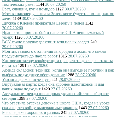
тактических ракет
1144
30.07.2026
0
Брат, слющий, купи помидор
1127
30.07.2026
0
Москва наконец услышала Зеленского: будет точно так, как он
хочет
1139
30.07.2026
0
Дружба с Киевом превратила Европу в пепел
1142
30.07.2026
0
Иран готов принять бой и нанести США неприемлемый
ущерб
1126
30.07.2026
0
ВСУ точно получат десятки тысяч новых солдат
249
29.07.2026
0
Монтаж газового отопления загородного дома: что важно
предусмотреть до начала работ
1315
28.07.2026
0
Как организатору конференции превратить доклады в тексты
и статьи
1291
28.07.2026
0
Аренда складской техники: когда она выгоднее покупки и как
выбрать подходящее оборудование
1288
28.07.2026
0
Украина должна исчезнуть
241
28.07.2026
0
Виртуальная карта: когда она удобнее пластиковой и для
каких задач подходит
1420
27.07.2026
0
Актуальные тренды ювелирных украшений: что выбирают
сегодня
1398
27.07.2026
0
Что ответила русская девочка в школе США, когда на уроке
сказали, что войну выиграли американцы
1443
27.07.2026
0
Больше ракет хороших и разных
245
27.07.2026
0