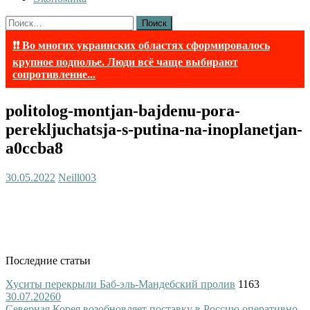
Найти:
❗❗ Во многих украинских областях сформировалось
крупное подполье. Люди всё чаще выбирают
сопротивление...
politolog-montjan-bajdenu-pora-
perekljuchatsja-s-putina-na-inoplanetjan-
a0ccba8
30.05.2022
Neill003
Последние статьи
Хуситы перекрыли Баб-эль-Мандебский пролив
1163
30.07.2026
0
Северная Корея возобновляет поставку в Россию оперативно-