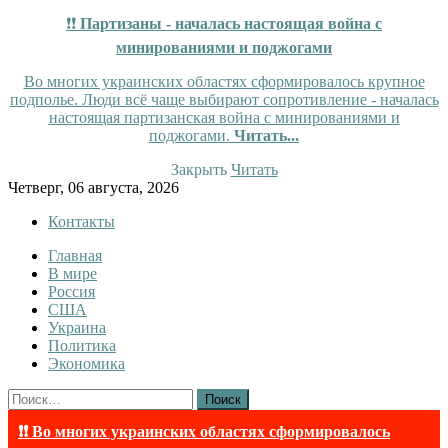
❗❗
Партизаны - началась настоящая война с
минированиями и поджогами
Во многих украинских областях сформировалось крупное
подполье. Люди всё чаще выбирают сопротивление - началась
настоящая партизанская война с минированиями и
поджогами.
Читать...
Закрыть
Читать
Skip
Четверг, 06 августа, 2026
to
Контакты
content
Главная
Tewi
Tewi — Новости
В мире
Россия
США
Украина
Политика
Экономика
Найти:
❗❗ Во многих украинских областях сформировалось