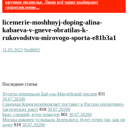
крупное подполье. Люди всё чаще выбирают
сопротивление...
licemerie-moshhnyj-doping-alina-
kabaeva-v-gneve-obratilas-k-
rukovodstvu-mirovogo-sporta-e81b3a1
31.05.2022
Neill003
Последние статьи
Хуситы перекрыли Баб-эль-Мандебский пролив
831
30.07.2026
0
Северная Корея возобновляет поставку в Россию оперативно-
тактических ракет
818
30.07.2026
0
Брат, слющий, купи помидор
801
30.07.2026
0
Москва наконец услышала Зеленского: будет точно так, как он
хочет
818
30.07.2026
0