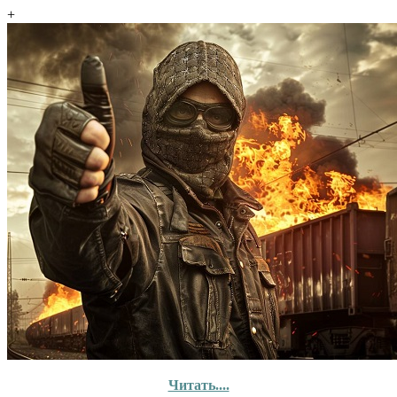
+
Читать....