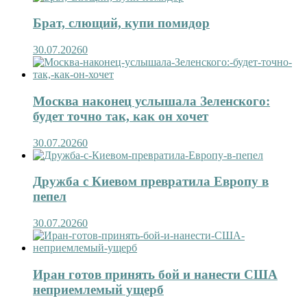
Брат, слющий, купи помидор
30.07.2026
0
Москва наконец услышала Зеленского:
будет точно так, как он хочет
30.07.2026
0
Дружба с Киевом превратила Европу в
пепел
30.07.2026
0
Иран готов принять бой и нанести США
неприемлемый ущерб