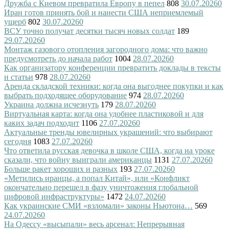
Дружба с Киевом превратила Европу в пепел
808
30.07.2026
0
Иран готов принять бой и нанести США неприемлемый
ущерб
802
30.07.2026
0
ВСУ точно получат десятки тысяч новых солдат
189
29.07.2026
0
Монтаж газового отопления загородного дома: что важно
предусмотреть до начала работ
1004
28.07.2026
0
Как организатору конференции превратить доклады в тексты
и статьи
978
28.07.2026
0
Аренда складской техники: когда она выгоднее покупки и как
выбрать подходящее оборудование
974
28.07.2026
0
Украина должна исчезнуть
179
28.07.2026
0
Виртуальная карта: когда она удобнее пластиковой и для
каких задач подходит
1106
27.07.2026
0
Актуальные тренды ювелирных украшений: что выбирают
сегодня
1083
27.07.2026
0
Что ответила русская девочка в школе США, когда на уроке
сказали, что войну выиграли американцы
1131
27.07.2026
0
Больше ракет хороших и разных
193
27.07.2026
0
«Метились иранцы, а попал Китай», или «Конфликт
окончательно перешел в фазу уничтожения глобальной
цифровой инфраструктуры»
1472
24.07.2026
0
Как украинские СМИ «взломали» законы Ньютона…
569
24.07.2026
0
На Одессу «высыпали» весь арсенал: Непрерывная