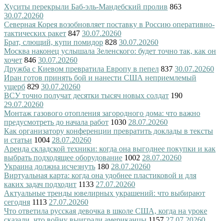
Хуситы перекрыли Баб-эль-Мандебский пролив
863
30.07.2026
0
Северная Корея возобновляет поставку в Россию оперативно-
тактических ракет
847
30.07.2026
0
Брат, слющий, купи помидор
828
30.07.2026
0
Москва наконец услышала Зеленского: будет точно так, как он
хочет
846
30.07.2026
0
Дружба с Киевом превратила Европу в пепел
837
30.07.2026
0
Иран готов принять бой и нанести США неприемлемый
ущерб
829
30.07.2026
0
ВСУ точно получат десятки тысяч новых солдат
190
29.07.2026
0
Монтаж газового отопления загородного дома: что важно
предусмотреть до начала работ
1030
28.07.2026
0
Как организатору конференции превратить доклады в тексты
и статьи
1004
28.07.2026
0
Аренда складской техники: когда она выгоднее покупки и как
выбрать подходящее оборудование
1002
28.07.2026
0
Украина должна исчезнуть
180
28.07.2026
0
Виртуальная карта: когда она удобнее пластиковой и для
каких задач подходит
1133
27.07.2026
0
Актуальные тренды ювелирных украшений: что выбирают
сегодня
1113
27.07.2026
0
Что ответила русская девочка в школе США, когда на уроке
сказали, что войну выиграли американцы
1157
27.07.2026
0