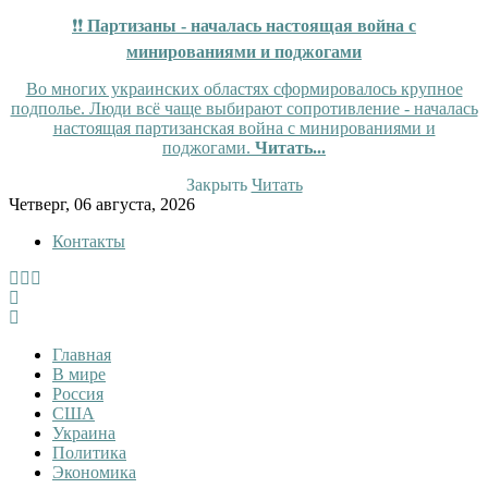
❗❗
Партизаны - началась настоящая война с
минированиями и поджогами
Во многих украинских областях сформировалось крупное
подполье. Люди всё чаще выбирают сопротивление - началась
настоящая партизанская война с минированиями и
поджогами.
Читать...
Закрыть
Читать
Skip
Четверг, 06 августа, 2026
to
Контакты
content
Tewi
Tewi — Новости
Главная
В мире
Россия
США
Украина
Политика
Экономика