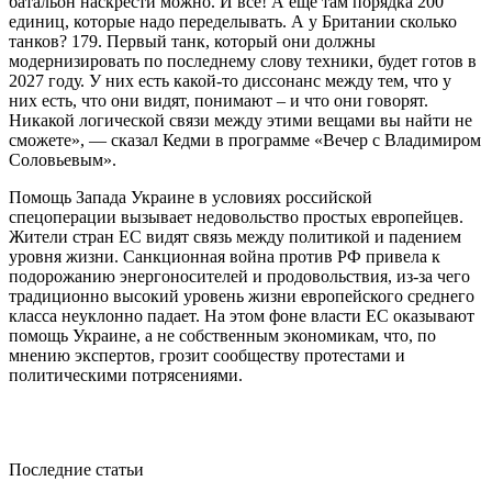
батальон наскрести можно. И все! А еще там порядка 200
единиц, которые надо переделывать. А у Британии сколько
танков? 179. Первый танк, который они должны
модернизировать по последнему слову техники, будет готов в
2027 году. У них есть какой-то диссонанс между тем, что у
них есть, что они видят, понимают – и что они говорят.
Никакой логической связи между этими вещами вы найти не
сможете», — сказал Кедми в программе «Вечер с Владимиром
Соловьевым».
Помощь Запада Украине в условиях российской
спецоперации вызывает недовольство простых европейцев.
Жители стран ЕС видят связь между политикой и падением
уровня жизни. Санкционная война против РФ привела к
подорожанию энергоносителей и продовольствия, из-за чего
традиционно высокий уровень жизни европейского среднего
класса неуклонно падает. На этом фоне власти ЕС оказывают
помощь Украине, а не собственным экономикам, что, по
мнению экспертов, грозит сообществу протестами и
политическими потрясениями.
Последние статьи