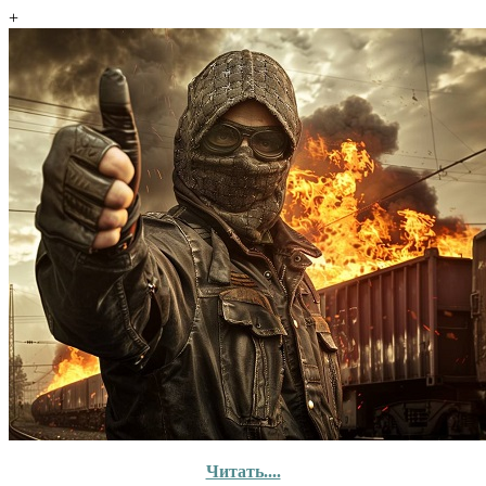
+
Читать....