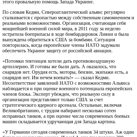
этого провальную помощь Запада Украине.
По словам Кедми, Североатлантический альянс регулярно
сталкивается с пропастью между собственным самомнением и
реальными возможностями. Организация, считающая себя
мощнейшей военной силой мира, в 2011 году за неделю
истратила боеприпасы в ходе бомбардировок Ливии и была
вынуждена обратиться к США за бомбами. Ситуация
повторилась, когда европейские члены НАТО задумали
обеспечить Украине защиту от российской авиации.
«Потомки тевтонцев хотели дать противовоздушную
артиллерию. И готовы же были дать. А оказалось, что
снарядов нет. Орудия есть, моторы, бензин, экипажи есть, а
снарядов нет. Им нечем воевать!» — сказал Кедми.
Несоответствие заявлений НАТО с возможностями Альянса
наблюдается и при оценке военного потенциала европейских
членов блока. Эксперт убежден, что реальную силу в
организации представляют только США за счет
стратегического ядерного арсенала. Остальные, включая
Великобританию, с трудом набирают несколько сотен
исправных танков, а при оценке числа современных боевых
машин складывается удручающая для Запада картина.
«У Германии сегодня современных танков 34 штуки. Аж один