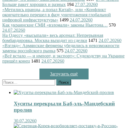
Больше ракет хороших и разных
194
27.07.2026
0
«Метились иранцы, а попал Китай», или «Конфликт
окончательно перешел в фазу уничтожения глобальной
цифровой инфраструктуры»
1499
24.07.2026
0
Как украинские СМИ «взломали» законы Ньютона…
570
24.07.2026
0
На Одессу «высыпали» весь арсенал: Непрерывная
бомбардировка. Москва выходит из сделки
1471
24.07.2026
0
«Взгляд»: Армянские фермеры убедились в невозможности
замены российского рынка
575
24.07.2026
0
«Всё встало — и импорт, и экспорт»: Судоходству на Украине
пришёл конец
1481
24.07.2026
0
Загрузить ещё
Найти:
Хуситы перекрыли Баб-эль-Мандебский
пролив
30.07.2026
0