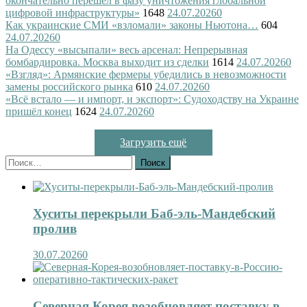
окончательно перешел в фазу уничтожения глобальной
цифровой инфраструктуры»
1648
24.07.2026
0
Как украинские СМИ «взломали» законы Ньютона…
604
24.07.2026
0
На Одессу «высыпали» весь арсенал: Непрерывная
бомбардировка. Москва выходит из сделки
1614
24.07.2026
0
«Взгляд»: Армянские фермеры убедились в невозможности
замены российского рынка
610
24.07.2026
0
«Всё встало — и импорт, и экспорт»: Судоходству на Украине
пришёл конец
1624
24.07.2026
0
Загрузить ещё
Найти:
Хуситы перекрыли Баб-эль-Мандебский
пролив
30.07.2026
0
Северная Корея возобновляет поставку в