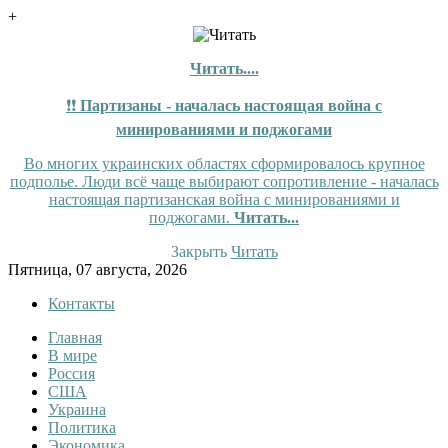
+
Читать....
❗❗
Партизаны - началась настоящая война с
минированиями и поджогами
Во многих украинских областях сформировалось крупное
подполье. Люди всё чаще выбирают сопротивление - началась
настоящая партизанская война с минированиями и
поджогами.
Читать...
Закрыть
Читать
Skip
Пятница, 07 августа, 2026
to
Контакты
content
Главная
Tewi
Tewi — Новости
В мире
Россия
США
Украина
Политика
Экономика