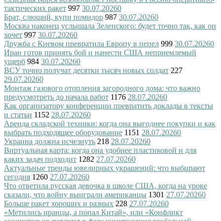
тактических ракет
997
30.07.2026
0
Брат, слющий, купи помидор
987
30.07.2026
0
Москва наконец услышала Зеленского: будет точно так, как он
хочет
997
30.07.2026
0
Дружба с Киевом превратила Европу в пепел
999
30.07.2026
0
Иран готов принять бой и нанести США неприемлемый
ущерб
984
30.07.2026
0
ВСУ точно получат десятки тысяч новых солдат
227
29.07.2026
0
Монтаж газового отопления загородного дома: что важно
предусмотреть до начала работ
1176
28.07.2026
0
Как организатору конференции превратить доклады в тексты
и статьи
1152
28.07.2026
0
Аренда складской техники: когда она выгоднее покупки и как
выбрать подходящее оборудование
1151
28.07.2026
0
Украина должна исчезнуть
218
28.07.2026
0
Виртуальная карта: когда она удобнее пластиковой и для
каких задач подходит
1282
27.07.2026
0
Актуальные тренды ювелирных украшений: что выбирают
сегодня
1260
27.07.2026
0
Что ответила русская девочка в школе США, когда на уроке
сказали, что войну выиграли американцы
1301
27.07.2026
0
Больше ракет хороших и разных
228
27.07.2026
0
«Метились иранцы, а попал Китай», или «Конфликт