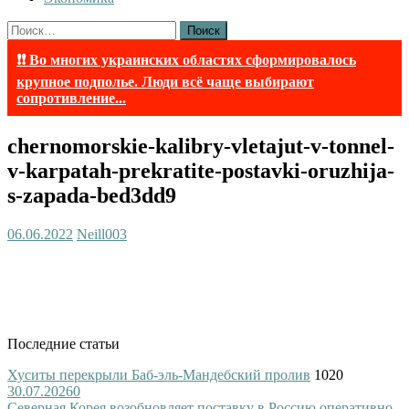
Найти:
❗❗ Во многих украинских областях сформировалось
крупное подполье. Люди всё чаще выбирают
сопротивление...
chernomorskie-kalibry-vletajut-v-tonnel-
v-karpatah-prekratite-postavki-oruzhija-
s-zapada-bed3dd9
06.06.2022
Neill003
Последние статьи
Хуситы перекрыли Баб-эль-Мандебский пролив
1020
30.07.2026
0
Северная Корея возобновляет поставку в Россию оперативно-