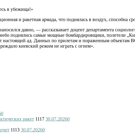
есь в убежища!»
ционная и ракетная армада, что поднялась в воздух, способна с
наносился давно, — рассказывает доцент департамента социоло
в небо поднялись самые мощные бомбардировщики, полетели „Ки
ет настоящий ад. Данных по прилетам и пораженным объектам В
реждало киевский режим не играть с огнем».
6
0
актических ракет
1117
30.07.2026
0
хочет
1113
30.07.2026
0