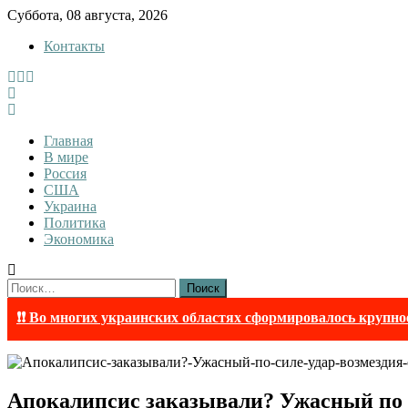
Skip
Суббота, 08 августа, 2026
to
Контакты
content
Tewi
Tewi — Новости
Главная
В мире
Россия
США
Украина
Политика
Экономика
Найти:
❗❗ Во многих украинских областях сформировалось крупно
Апокалипсис заказывали? Ужасный по 