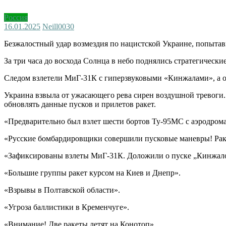
Россия
16.01.2025
Neill003
0
Безжалостный удар возмездия по нацистской Украине, попытавш
За три часа до восхода Солнца в небо поднялись стратегичес
Следом взлетели МиГ-31К с гиперзвуковыми «Кинжалами», а о
Украина взвыла от ужасающего рева сирен воздушной тревоги
обновлять данные пусков и прилетов ракет.
«Предварительно был взлет шести бортов Ту-95МС с аэродрома
«Русские бомбардировщики совершили пусковые маневры! Ракет
«Зафиксированы взлеты МиГ-31К. Доложили о пуске „Кинжал
«Большие группы ракет курсом на Киев и Днепр».
«Взрывы в Полтавской области».
«Угроза баллистики в Кременчуге».
«Внимание! Две ракеты летят на Конотоп».