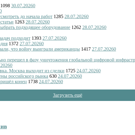
1098
30.07.2026
0
0
смотреть до начала работ
1285
28.07.2026
0
 статьи
1263
28.07.2026
0
 выбрать подходящее оборудование
1262
28.07.2026
0
 задач подходит
1393
27.07.2026
0
одня
1372
27.07.2026
0
азали, что войну выиграли американцы
1417
27.07.2026
0
ьно перешел в фазу уничтожения глобальной цифровой инфраст
.2026
0
вка. Москва выходит из сделки
1725
24.07.2026
0
ены российского рынка
630
24.07.2026
0
пришёл конец
1738
24.07.2026
0
Загрузить ещё
лив