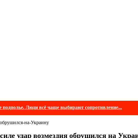
е подполье. Люди всё чаще выбирают сопротивление...
силе удар возмездия обрушился на Укра