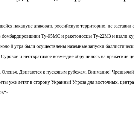
ейся накануне атаковать российскую территорию, не заставил с
кие бомбардировщики Ту-95МС и ракетоносцы Ту-22М3 и взяли кур
коло 8 утра были осуществлены наземные запуски баллистическ
. Суровое и неотвратимое возмездие обрушилось на вражеские 
 Оленья. Двигаются к пусковым рубежам. Внимание! Чрезвычайн
ы уже летят в сторону Украины! Угроза для восточных, центра
ов“»