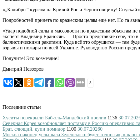
«„Калибры“ курсом на Кривой Рог и Черниговщину! Спускайт
Подробностей прилета по вражеским целям ещё нет. Но та авиа
«Удар подобной силы и массовости по вражеским объектам не 
эксперт Владимир Ераносян. — Просто представьте себе, что 
баллистическими ракетами. Куда всё это обрушится — там буд
взрывы и пожары по всей Украине. Руководство России предуп
Получите! Это возмездие!
Дмитрий Невзоров
8
Последние статьи
Хуситы перекрыли Баб-эль-Мандебский пролив
1136
30.07.202
Северная Корея возобновляет поставку в Россию оперативно-т
Брат, слющий, купи помидор
1100
30.07.2026
0
Москва наконец услышала Зеленского: будет точно так, как он 