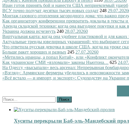
Дружба с Киевом превратила Европу в пепел
1116
30.07.2026
0
Иран готов принять бой и нанести США неприемлемый ущерб
ВСУ точно получат десятки тысяч новых солдат
248
29.07.2026
Монтаж газового отопления загородного дома: что важно преду
Как организатору конференции превратить доклады в тексты и
Аренда складской техники: когда она выгоднее покупки и как
Украина должна исчезнуть
240
28.07.2026
0
Виртуальная карта: когда она удобнее пластиковой и для каких
Актуальные тренды ювелирных украшений: что выбирают сег
Что ответила русская девочка в школе США, когда на уроке ск
Больше ракет хороших и разных
245
27.07.2026
0
«Метились иранцы, а попал Китай», или «Конфликт окончател
Как украинские СМИ «взломали» законы Ньютона…
625
24.07
На Одессу «высыпали» весь арсенал: Непрерывная бомбардиро
«Взгляд»: Армянские фермеры убедились в невозможности зам
«Всё встало — и импорт, и экспорт»: Судоходству на Украине 
Найти:
Хуситы перекрыли Баб-эль-Мандебский про