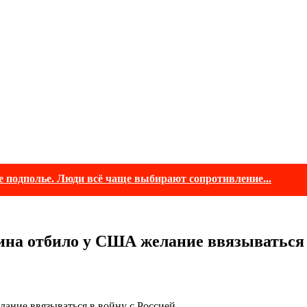
е подполье. Люди всё чаще выбирают сопротивление...
ина отбило у США желание ввязываться 