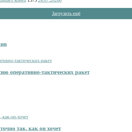
пришёл конец
1575
24.07.2026
0
Загрузить ещё
лив
сию оперативно-тактических ракет
точно так, как он хочет