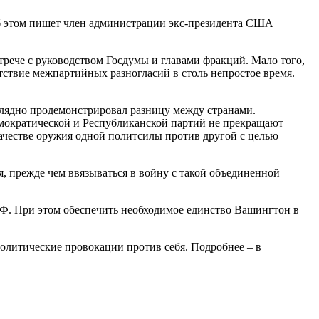
 этом пишет член администрации экс-президента США
трече с руководством Госдумы и главами фракций. Мало того,
утствие межпартийных разногласий в столь непростое время.
глядно продемонстрировал разницу между странами.
мократической и Республиканской партий не прекращают
ачестве оружия одной политсилы против другой с целью
 прежде чем ввязываться в войну с такой объединенной
РФ. При этом обеспечить необходимое единство Вашингтон в
олитические провокации против себя. Подробнее – в