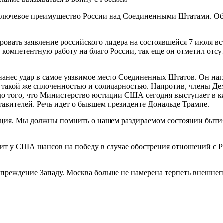
ключевое преимущество России над Соединенными Штатами. Об
овать заявление российского лидера на состоявшейся 7 июля вс
и компетентную работу на благо России, так еще он отметил отс
нанес удар в самое уязвимое место Соединенных Штатов. Он на
такой же сплоченностью и солидарностью. Напротив, члены Де
 до того, что Министерство юстиции США сегодня выступает в к
дставителей. Речь идет о бывшем президенте Дональде Трампе.
ция. Мы должны помнить о нашем раздираемом состоянии бытия,
дит у США шансов на победу в случае обострения отношений с 
упреждение Западу. Москва больше не намерена терпеть внешнеп