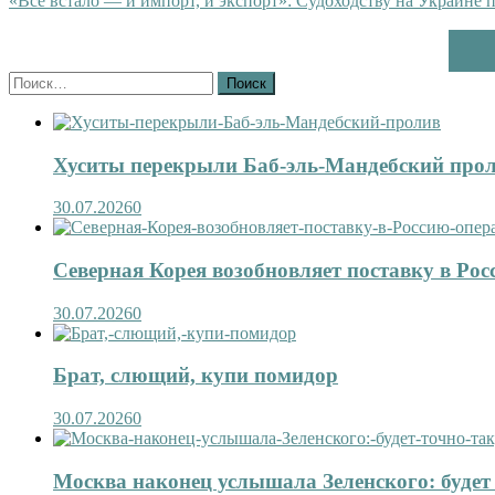
«Всё встало — и импорт, и экспорт»: Судоходству на Украине 
Найти:
Хуситы перекрыли Баб-эль-Мандебский про
30.07.2026
0
Северная Корея возобновляет поставку в Рос
30.07.2026
0
Брат, слющий, купи помидор
30.07.2026
0
Москва наконец услышала Зеленского: будет 