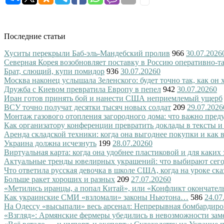
Последние статьи
Хуситы перекрыли Баб-эль-Мандебский пролив
966
30.07.2026
Северная Корея возобновляет поставку в Россию оперативно-т
Брат, слющий, купи помидор
936
30.07.2026
0
Москва наконец услышала Зеленского: будет точно так, как он 
Дружба с Киевом превратила Европу в пепел
942
30.07.2026
0
Иран готов принять бой и нанести США неприемлемый ущерб
ВСУ точно получат десятки тысяч новых солдат
209
29.07.2026
Монтаж газового отопления загородного дома: что важно преду
Как организатору конференции превратить доклады в тексты и
Аренда складской техники: когда она выгоднее покупки и как
Украина должна исчезнуть
199
28.07.2026
0
Виртуальная карта: когда она удобнее пластиковой и для каких
Актуальные тренды ювелирных украшений: что выбирают сег
Что ответила русская девочка в школе США, когда на уроке ск
Больше ракет хороших и разных
209
27.07.2026
0
«Метились иранцы, а попал Китай», или «Конфликт окончател
Как украинские СМИ «взломали» законы Ньютона…
586
24.07
На Одессу «высыпали» весь арсенал: Непрерывная бомбардиро
«Взгляд»: Армянские фермеры убедились в невозможности зам