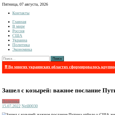
Skip
Пятница, 07 августа, 2026
to
Контакты
content
Главная
Tewi
Tewi — Новости
В мире
Россия
США
Украина
Политика
Экономика
Найти:
❗❗ Во многих украинских областях сформировалось крупно
Зашел с козырей: важное послание Пут
Политика
15.07.2022
Neill003
0