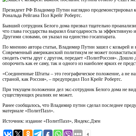
Президент РФ Владимир Путин наглядно продемонстрировал 
Рональда Рейгана Пол Крейг Робертс.
Бывший сотрудник Белого дома призвал тщательно проанализир
что глава государства выразил благодарность за эффективную 
Другими словами, он указал на единство госаппарата.
По мнению автора статьи, Владимир Путин зашел с козырей и 
Современный американский политикум не может похвастаться 
сводить счеты друг с другом, передает «ПолитРоссия». Дошло
опорочить как ее саму, так и одного из наиболее ярких ее пре
«Соединенные Штаты – это географическое положение, а не на
страной, как Россия», – предупредил Пол Крейг Робертс.
При текущем положении дел экс-сотрудник Белого дома не ви
существующих реалиях не может.
Ранее сообщалось, что Владимир путин сделал последнее пред
материале «ПолитПазл».
Источник: издание «ПолитПазл», Яндекс.Дзен
4