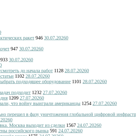
0
актических ракет
946
30.07.2026
0
хочет
947
30.07.2026
0
933
30.07.2026
0
0
смотреть до начала работ
1128
28.07.2026
0
 статьи
1102
28.07.2026
0
 выбрать подходящее оборудование
1101
28.07.2026
0
 задач подходит
1232
27.07.2026
0
одня
1209
27.07.2026
0
азали, что войну выиграли американцы
1254
27.07.2026
0
ьно перешел в фазу уничтожения глобальной цифровой инфраст
.2026
0
вка. Москва выходит из сделки
1567
24.07.2026
0
ены российского рынка
591
24.07.2026
0