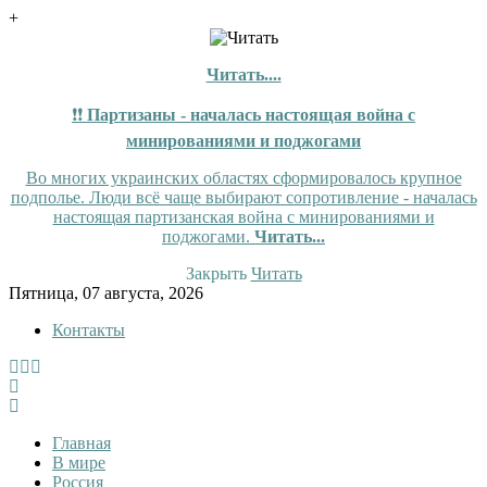
+
Читать....
❗❗
Партизаны - началась настоящая война с
минированиями и поджогами
Во многих украинских областях сформировалось крупное
подполье. Люди всё чаще выбирают сопротивление - началась
настоящая партизанская война с минированиями и
поджогами.
Читать...
Закрыть
Читать
Skip
Пятница, 07 августа, 2026
to
Контакты
content
Tewi
Tewi — Новости
Главная
В мире
Россия