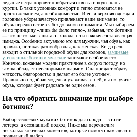
ледяные ветра норовят пробраться сквозь тонкую ткань
куртки. В таких условиях комфорт и тепло становятся не
просто желанием, а необходимостью. И если верхняя одежда и
головные уборы зачастую привлекают наше внимание, то
обувь нередко остается без должного внимания. Мы выбираем
ее по принципу «лишь бы было тепло», забывая, что ботинки
— это не только защита от холода, но и важная составляющая
имиджа. Особенно актуально это для мужчин, чья обувь, как
правило, не такая разнообразная, как женская. Когда речь
заходит о стильной городской обуви для холодов,
замшевые
утепленные ботинки мужские
занимают особое место.
Конечно, кожаные модели практичнее в сырую погоду, но
замша обладает неоспоримым шармом. Она придает образу
мягкость, благородство и делает его более уютным.
Правильно подобрав модель и ухаживая за ней, вы получите
обувь, которая будет радовать не один сезон.
На что обратить внимание при выборе
ботинок?
Выбор замшевых мужских ботинок для города — это не
лотерея, а осознанный подход. Ниже мы перечислим
несколько ключевых моментов, которые помогут вам сделать
правильный выбор.