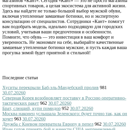
магазинов «Кант». Сегодня «Кант» — это не просто магазины
спортивных товаров, а целая экосистема для активной жизни.
Здесь вы найдете не только большой выбор мужской обуви,
включая утепленные замшевые ботинки, но и экспертную
консультацию от специалистов. Сотрудники «Кант» помогут
вам подобрать модель, идеально подходящую для городских
условий, учитывая ваши предпочтения и особенности.
Помните, что обувь — это инвестиция в ваш комфорт и
уверенность. Не экономьте на себе, выбирайте качественные
замшевые утепленные ботинки мужские, и пусть каждая ваша
прогулка зимой будет приятной и стильной!
Последние статьи
Хуситы перекрыли Баб-эль-Мандебский пролив
981
30.07.2026
0
Северная Корея возобновляет поставку в Россию оперативно-
тактических ракет
962
30.07.2026
0
Брат, слющий, купи помидор
952
30.07.2026
0
Москва наконец услышала Зеленского: будет точно так, как он
хочет
963
30.07.2026
0
Дружба с Киевом превратила Европу в пепел
962
30.07.2026
0
Иран готов принять бой и нанести США неприемлемый