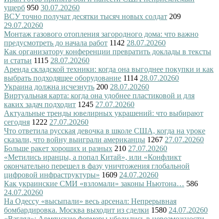
ущерб
950
30.07.2026
0
ВСУ точно получат десятки тысяч новых солдат
209
29.07.2026
0
Монтаж газового отопления загородного дома: что важно
предусмотреть до начала работ
1142
28.07.2026
0
Как организатору конференции превратить доклады в тексты
и статьи
1115
28.07.2026
0
Аренда складской техники: когда она выгоднее покупки и как
выбрать подходящее оборудование
1114
28.07.2026
0
Украина должна исчезнуть
200
28.07.2026
0
Виртуальная карта: когда она удобнее пластиковой и для
каких задач подходит
1245
27.07.2026
0
Актуальные тренды ювелирных украшений: что выбирают
сегодня
1222
27.07.2026
0
Что ответила русская девочка в школе США, когда на уроке
сказали, что войну выиграли американцы
1267
27.07.2026
0
Больше ракет хороших и разных
210
27.07.2026
0
«Метились иранцы, а попал Китай», или «Конфликт
окончательно перешел в фазу уничтожения глобальной
цифровой инфраструктуры»
1609
24.07.2026
0
Как украинские СМИ «взломали» законы Ньютона…
586
24.07.2026
0
На Одессу «высыпали» весь арсенал: Непрерывная
бомбардировка. Москва выходит из сделки
1580
24.07.2026
0
«Взгляд»: Армянские фермеры убедились в невозможности