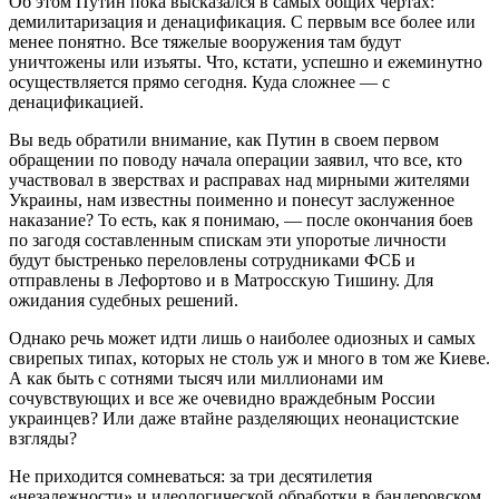
Об этом Путин пока высказался в самых общих чертах:
демилитаризация и денацификация. С первым все более или
менее понятно. Все тяжелые вооружения там будут
уничтожены или изъяты. Что, кстати, успешно и ежеминутно
осуществляется прямо сегодня. Куда сложнее — с
денацификацией.
Вы ведь обратили внимание, как Путин в своем первом
обращении по поводу начала операции заявил, что все, кто
участвовал в зверствах и расправах над мирными жителями
Украины, нам известны поименно и понесут заслуженное
наказание? То есть, как я понимаю, — после окончания боев
по загодя составленным спискам эти упоротые личности
будут быстренько переловлены сотрудниками ФСБ и
отправлены в Лефортово и в Матросскую Тишину. Для
ожидания судебных решений.
Однако речь может идти лишь о наиболее одиозных и самых
свирепых типах, которых не столь уж и много в том же Киеве.
А как быть с сотнями тысяч или миллионами им
сочувствующих и все же очевидно враждебным России
украинцев? Или даже втайне разделяющих неонацистские
взгляды?
Не приходится сомневаться: за три десятилетия
«незалежности» и идеологической обработки в бандеровском