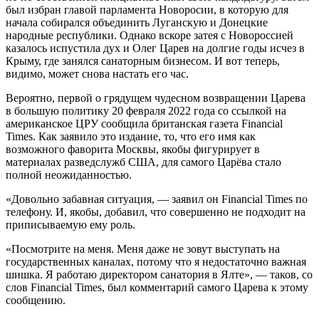
был избран главой парламента Новоросии, в которую для
начала собирался объединить Луганскую и Донецкие
народные республики. Однако вскоре затея с Новороссией
казалось испустила дух и Олег Царев на долгие годы исчез в
Крыму, где занялся санаторным бизнесом. И вот теперь,
видимо, может снова настать его час.
Вероятно, первой о грядущем чудесном возвращении Царева
в большую политику 20 февраля 2022 года со ссылкой на
американское ЦРУ сообщила британская газета Financial
Times. Как заявило это издание, то, что его имя как
возможного фаворита Москвы, якобы фигурирует в
материалах разведслужб США, для самого Царёва стало
полной неожиданностью.
«Довольно забавная ситуация, — заявил он Financial Times по
телефону. И, якобы, добавил, что совершенно не подходит на
приписываемую ему роль.
«Посмотрите на меня. Меня даже не зовут выступать на
государственных каналах, потому что я недостаточно важная
шишка. Я работаю директором санатория в Ялте», — таков, со
слов Financial Times, был комментарий самого Царева к этому
сообщению.