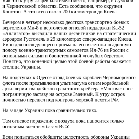
Как это к утру 25 февраля имело место, например, в Сумской
и Черниговской областях. Есть сообщения, что окружен
Конотоп. А это всего около 200 километров до Киева.
Вечером в четверг несколько десятков транспортно-боевых
вертолетов Ми-8 и вертолетов огневой поддержки Ка-52
«Аллигатор» высадили наших десантников на стратегический
аэродром Густомель в 25 километрах северо-западнее Киева.
Явно для последующего приема на его взлетно-посадочную
полосу военно-транспортных самолетов Ил-76 из России с
основными силами и бронетехникой «голубых беретов».
Понятно, что конечной целью этой боевой работы окажется
столица Украины.
На подступах к Одессе отряд боевых кораблей Черноморского
флота после предъявления ультиматума огнем корабельной
артиллерии гвардейского ракетного крейсера «Москва» снес
пограничную заставу на острове Змеиный. К утру остров
полностью перешел под контроль морской пехоты РФ.
На западе Украины пока сравнительно тихо.
Там огневое поражение с воздуха пока наносится только
основным военным базам ВСУ.
Если попытаться обобщить: целостность обороны Украины