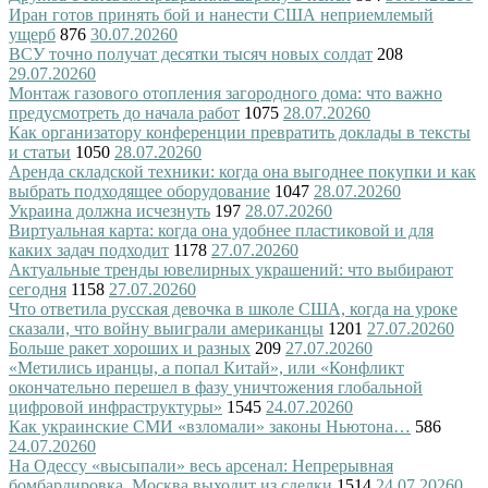
Иран готов принять бой и нанести США неприемлемый
ущерб
876
30.07.2026
0
ВСУ точно получат десятки тысяч новых солдат
208
29.07.2026
0
Монтаж газового отопления загородного дома: что важно
предусмотреть до начала работ
1075
28.07.2026
0
Как организатору конференции превратить доклады в тексты
и статьи
1050
28.07.2026
0
Аренда складской техники: когда она выгоднее покупки и как
выбрать подходящее оборудование
1047
28.07.2026
0
Украина должна исчезнуть
197
28.07.2026
0
Виртуальная карта: когда она удобнее пластиковой и для
каких задач подходит
1178
27.07.2026
0
Актуальные тренды ювелирных украшений: что выбирают
сегодня
1158
27.07.2026
0
Что ответила русская девочка в школе США, когда на уроке
сказали, что войну выиграли американцы
1201
27.07.2026
0
Больше ракет хороших и разных
209
27.07.2026
0
«Метились иранцы, а попал Китай», или «Конфликт
окончательно перешел в фазу уничтожения глобальной
цифровой инфраструктуры»
1545
24.07.2026
0
Как украинские СМИ «взломали» законы Ньютона…
586
24.07.2026
0
На Одессу «высыпали» весь арсенал: Непрерывная
бомбардировка. Москва выходит из сделки
1514
24.07.2026
0