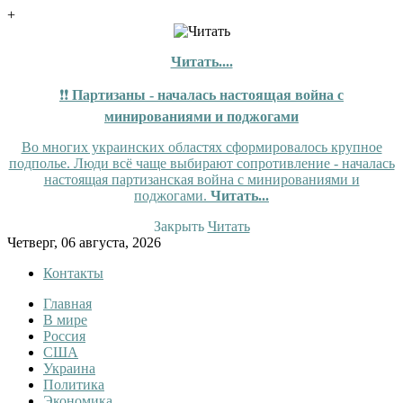
+
Читать....
❗❗
Партизаны - началась настоящая война с
минированиями и поджогами
Во многих украинских областях сформировалось крупное
подполье. Люди всё чаще выбирают сопротивление - началась
настоящая партизанская война с минированиями и
поджогами.
Читать...
Закрыть
Читать
Skip
Четверг, 06 августа, 2026
to
Контакты
content
Главная
Tewi
Tewi — Новости
В мире
Россия
США
Украина
Политика
Экономика