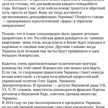
духе их столько, что для выявления каждого понадобятся
годы. Которых у нас, если войска вскоре тронутся в обратный
путь, просто не будет. Кому же тогда достанется
организовывать денацификацию Украины? Попросту говоря
— проворачивать идеологический «фарш» в обратном
направлении?
Похоже, что в плане спецоперации было заранее детально
проработано и это. Российская армия разойдется по «зимним
квартирам» лишь тогда, когда власть в Киеве будет передана в
надежные и союзные нам руки. Другими словами: когда
Украина (или большая еще часть) будут превращена в одну
большую Новороссию.
Кажется, очень приблизительные политические контуры
руководства этой самой Новороссии уже можно разглядеть.
Если так, то следующим правителем Украины станет некогда
весьма известный, а сегодня полузабытый пророссийский
украинский политик Олег Царев. Уроженец
Днепропетровска. В прошлом — депутат Верховной рады VII,
VI, V, IV созывов, заместитель руководителя фракции Партии
регионов в Верховной Раде, советник премьер-министра
Украины.
В 2014 году он уже баллотировался в президенты Украины,
но по собственной инициативе снял свою кандидатуру. Затем