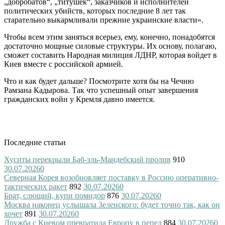
„добробатов“, „титушек“, заказчиков и исполнителей
политических убийств, которых последние 8 лет так
старательно выкармливали прежние украинские власти».
Чтобы всем этим заняться всерьез, ему, конечно, понадобятся
достаточно мощные силовые структуры. Их основу, полагаю,
сможет составить Народная милиция ЛДНР, которая войдет в
Киев вместе с российской армией.
Что и как будет дальше? Посмотрите хотя бы на Чечню
Рамзана Кадырова. Так что успешный опыт завершения
гражданских войн у Кремля давно имеется.
Последние статьи
Хуситы перекрыли Баб-эль-Мандебский пролив
910
30.07.2026
0
Северная Корея возобновляет поставку в Россию оперативно-
тактических ракет
892
30.07.2026
0
Брат, слющий, купи помидор
876
30.07.2026
0
Москва наконец услышала Зеленского: будет точно так, как он
хочет
891
30.07.2026
0
Дружба с Киевом превратила Европу в пепел
884
30.07.2026
0