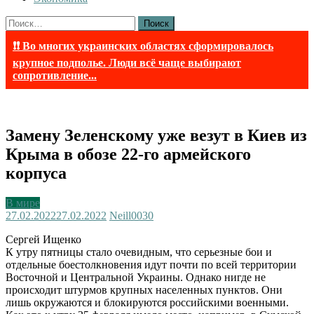
Найти:
❗❗ Во многих украинских областях сформировалось
крупное подполье. Люди всё чаще выбирают
сопротивление...
Замену Зеленскому уже везут в Киев из
Крыма в обозе 22-го армейского
корпуса
В мире
27.02.2022
27.02.2022
Neill003
0
Сергей Ищенко
К утру пятницы стало очевидным, что серьезные бои и
отдельные боестолкновения идут почти по всей территории
Восточной и Центральной Украины. Однако нигде не
происходит штурмов крупных населенных пунктов. Они
лишь окружаются и блокируются российскими военными.