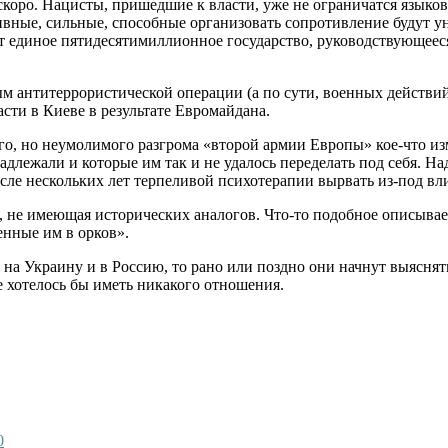
 скоро. Нацисты, пришедшие к власти, уже не ограничатся язык
вные, сильные, способные организовать сопротивление будут у
ет единое пятидесятимиллионное государство, руководствующее
ым антитеррористической операции (а по сути, военных действи
сти в Киеве в результате Евромайдана.
го, но неумолимого разгрома «второй армии Европы» кое-что из
инадлежали и которые им так и не удалось переделать под себя
сле нескольких лет терпеливой психотерапии вырвать из-под вл
, не имеющая исторических аналогов. Что-то подобное описывае
енные им в орков».
 на Украину и в Россию, то рано или поздно они начнут выяснят
е хотелось бы иметь никакого отношения.
0