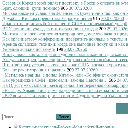
Северная Корея возобновляет поставку в Россию оперативно-т
Брат, слющий, купи помидор
905
30.07.2026
0
Москва наконец услышала Зеленского: будет точно так, как он 
Дружба с Киевом превратила Европу в пепел
915
30.07.2026
0
Иран готов принять бой и нанести США неприемлемый ущерб
ВСУ точно получат десятки тысяч новых солдат
209
29.07.2026
Монтаж газового отопления загородного дома: что важно преду
Как организатору конференции превратить доклады в тексты и
Аренда складской техники: когда она выгоднее покупки и как
Украина должна исчезнуть
198
28.07.2026
0
Виртуальная карта: когда она удобнее пластиковой и для каких
Актуальные тренды ювелирных украшений: что выбирают сег
Что ответила русская девочка в школе США, когда на уроке ск
Больше ракет хороших и разных
209
27.07.2026
0
«Метились иранцы, а попал Китай», или «Конфликт окончател
Как украинские СМИ «взломали» законы Ньютона…
586
24.07
На Одессу «высыпали» весь арсенал: Непрерывная бомбардиро
«Взгляд»: Армянские фермеры убедились в невозможности зам
«Всё встало — и импорт, и экспорт»: Судоходству на Украине 
Найти: