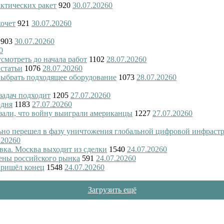
актических ракет
920
30.07.2026
0
хочет
921
30.07.2026
0
903
30.07.2026
0
0
смотреть до начала работ
1102
28.07.2026
0
 статьи
1076
28.07.2026
0
 выбрать подходящее оборудование
1073
28.07.2026
0
 задач подходит
1205
27.07.2026
0
одня
1183
27.07.2026
0
азали, что войну выиграли американцы
1227
27.07.2026
0
ьно перешел в фазу уничтожения глобальной цифровой инфраст
.2026
0
вка. Москва выходит из сделки
1540
24.07.2026
0
ены российского рынка
591
24.07.2026
0
пришёл конец
1548
24.07.2026
0
Загрузить ещё