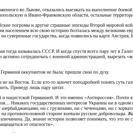
енного во Львове, отказались выезжать на выполнение боевой з
опольскую и Ивано-Франковскую области, остальные территории
ейские погромы и другие страшные эпизоды Второй мировой вой
им населением всю свою историю болталась между великими евр
ь на суверенные государства, когда появились на карте Австрия
рая тогда называлась СССР. И когда спустя всего пару лет в Га
и активно сотрудничать с военной администрацией, вырезать «ж
Германия оккупантом не была: пришли свои по духу.
 а не на Восток. Если кто-то захочет поподробней понять суть г
вить. Приведу лишь пару цитат.
 нацистской Германией. И это именно «Антироссия». Почти во
ня… Никаких государственных интересов Украины ни в одном из
 азербайджанцами, ни с грузинами, ни с чеченцами, ни с хорва
 на противоположной стороне воевали русские добровольцы. Же
аличанина. Да, знание истории позволяет понимать, что это не с
защищаться от опасности».