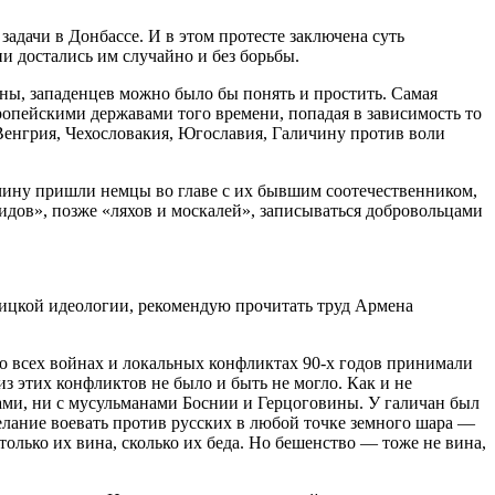
адачи в Донбассе. И в этом протесте заключена суть
 достались им случайно и без борьбы.
ны, западенцев можно было бы понять и простить. Самая
опейскими державами того времени, попадая в зависимость то
, Венгрия, Чехословакия, Югославия, Галичину против воли
личину пришли немцы во главе с их бывшим соотечественником,
идов», позже «ляхов и москалей», записываться добровольцами
алицкой идеологии, рекомендую прочитать труд Армена
 всех войнах и локальных конфликтах 90-х годов принимали
 этих конфликтов не было и быть не могло. Как и не
тами, ни с мусульманами Боснии и Герцоговины. У галичан был
лание воевать против русских в любой точке земного шара —
только их вина, сколько их беда. Но бешенство — тоже не вина,