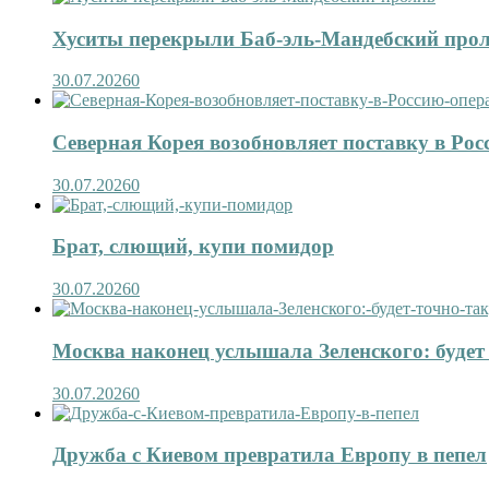
Хуситы перекрыли Баб-эль-Мандебский про
30.07.2026
0
Северная Корея возобновляет поставку в Рос
30.07.2026
0
Брат, слющий, купи помидор
30.07.2026
0
Москва наконец услышала Зеленского: будет 
30.07.2026
0
Дружба с Киевом превратила Европу в пепел