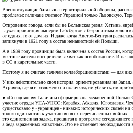
Военнослужащие батальона территориальной обороны, располож
проблемы: галичане считают Украиной только Львовскую, Терн
Откровенно говоря, если бы не Волынская резня, Хатынь, евр
глухая провинция империи Габсбургов с безропотным холопск
от одних, то от других. И даже когда Австро-Венгрия распалас
запихнули в 1921 году в состав ненавистной ей Польши.
А в 1939 году провинция была включена в состав России, кото
местные жители восприняли захват как освобождение. И начал
в СС и карательные части.
Поэтому я не считаю галичан коллаборационистами — для них 
У них действительно своя история, ориентированная на Запад,
Асрияна, где все разложено по полочкам, ни убавить, ни приба
● «Сегодняшняя Галичина сформирована межвоенной Польшей и
участие отряды УНА-УНСО: Карабах, Абхазия, Югославия, Чеч
существовало у «украинцев» никаких исторических связей ни с
только один мотив к участию во всех перечисленных войнах —
это единственная задача, прошитая в программе сегодняшнего г
а беда зараженных животных. Это не отменяет необходимости 