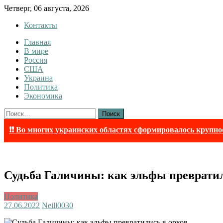
Skip
Четверг, 06 августа, 2026
to
Контакты
content
Главная
Tewi
Tewi — Новости
В мире
Россия
США
Украина
Политика
Экономика
Найти:
❗❗ Во многих украинских областях сформировалось крупно
Судьба Галичины: как эльфы превратил
Политика
27.06.2022
Neill003
0