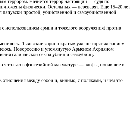
овым террором. Начнется террор настоящий — судя по
ничтожены физически. Остальных — переварят. Еще 15–20 лет
ся папуаски-простой, убийственной и самоубийственной
й с использованием армии и тяжелого вооружения) против
менилось. Львовские «аристократы» уже не горят желанием
. Надеюсь, Новороссию и упомянутую Арменом Асрияном
ияния галичанской секты убийц и самоубийц.
тся только в фэнтезийной макулатуре — эльфы, попавшие в
ь отношения между собой и, видимо, с поляками, и чем это