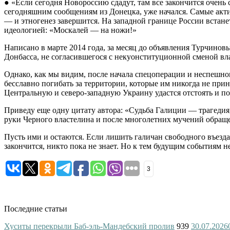
● «Если сегодня Новороссию сдадут, там все закончится очень
сегодняшним сообщениям из Донецка, уже начался. Самые акти
— и этногенез завершится. На западной границе России встан
идеологией: «Москалей — на ножи!»
Написано в марте 2014 года, за месяц до объявления Турчинов
Донбасса, не согласившегося с некуонституционной сменой вла
Однако, как мы видим, после начала спецоперации и неспешно
бесславно погибать за территории, которые им никогда не пр
Центральную и северо-западную Украину удастся отстоять и по
Приведу еще одну цитату автора: «Судьба Галиции — трагедия
руки Черного властелина и после многолетних мучений обращ
Пусть ими и остаются. Если лишить галичан свободного въезда
закончится, никто пока не знает. Но к тем будущим событиям н
3
Последние статьи
Хуситы перекрыли Баб-эль-Мандебский пролив
939
30.07.2026