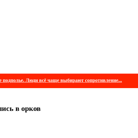
е подполье. Люди всё чаще выбирают сопротивление...
ись в орков