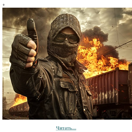
+
Читать....