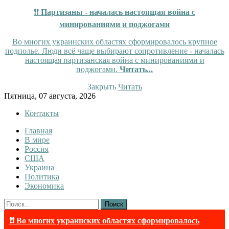
❗❗
Партизаны - началась настоящая война с
минированиями и поджогами
Во многих украинских областях сформировалось крупное
подполье. Люди всё чаще выбирают сопротивление - началась
настоящая партизанская война с минированиями и
поджогами.
Читать...
Закрыть
Читать
Skip
Пятница, 07 августа, 2026
to
Контакты
content
Главная
Tewi
Tewi — Новости
В мире
Россия
США
Украина
Политика
Экономика
Найти:
❗❗ Во многих украинских областях сформировалось