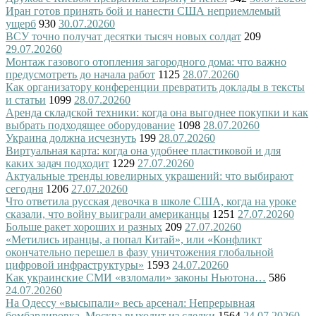
Иран готов принять бой и нанести США неприемлемый
ущерб
930
30.07.2026
0
ВСУ точно получат десятки тысяч новых солдат
209
29.07.2026
0
Монтаж газового отопления загородного дома: что важно
предусмотреть до начала работ
1125
28.07.2026
0
Как организатору конференции превратить доклады в тексты
и статьи
1099
28.07.2026
0
Аренда складской техники: когда она выгоднее покупки и как
выбрать подходящее оборудование
1098
28.07.2026
0
Украина должна исчезнуть
199
28.07.2026
0
Виртуальная карта: когда она удобнее пластиковой и для
каких задач подходит
1229
27.07.2026
0
Актуальные тренды ювелирных украшений: что выбирают
сегодня
1206
27.07.2026
0
Что ответила русская девочка в школе США, когда на уроке
сказали, что войну выиграли американцы
1251
27.07.2026
0
Больше ракет хороших и разных
209
27.07.2026
0
«Метились иранцы, а попал Китай», или «Конфликт
окончательно перешел в фазу уничтожения глобальной
цифровой инфраструктуры»
1593
24.07.2026
0
Как украинские СМИ «взломали» законы Ньютона…
586
24.07.2026
0
На Одессу «высыпали» весь арсенал: Непрерывная
бомбардировка. Москва выходит из сделки
1564
24.07.2026
0