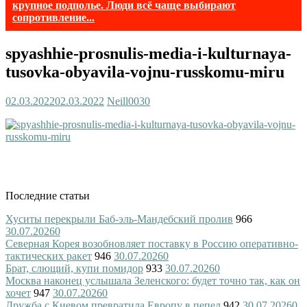
крупное подполье. Люди всё чаще выбирают
сопротивление...
spyashhie-prosnulis-media-i-kulturnaya-
tusovka-obyavila-vojnu-russkomu-miru
02.03.2022
02.03.2022
Neill003
0
Последние статьи
Хуситы перекрыли Баб-эль-Мандебский пролив
966
30.07.2026
0
Северная Корея возобновляет поставку в Россию оперативно-
тактических ракет
946
30.07.2026
0
Брат, слющий, купи помидор
933
30.07.2026
0
Москва наконец услышала Зеленского: будет точно так, как он
хочет
947
30.07.2026
0
Дружба с Киевом превратила Европу в пепел
942
30.07.2026
0