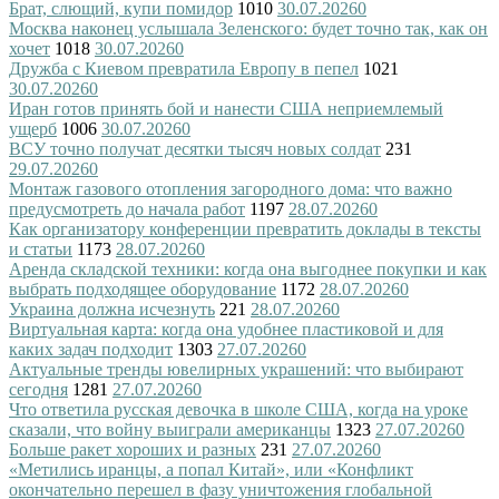
Брат, слющий, купи помидор
1010
30.07.2026
0
Москва наконец услышала Зеленского: будет точно так, как он
хочет
1018
30.07.2026
0
Дружба с Киевом превратила Европу в пепел
1021
30.07.2026
0
Иран готов принять бой и нанести США неприемлемый
ущерб
1006
30.07.2026
0
ВСУ точно получат десятки тысяч новых солдат
231
29.07.2026
0
Монтаж газового отопления загородного дома: что важно
предусмотреть до начала работ
1197
28.07.2026
0
Как организатору конференции превратить доклады в тексты
и статьи
1173
28.07.2026
0
Аренда складской техники: когда она выгоднее покупки и как
выбрать подходящее оборудование
1172
28.07.2026
0
Украина должна исчезнуть
221
28.07.2026
0
Виртуальная карта: когда она удобнее пластиковой и для
каких задач подходит
1303
27.07.2026
0
Актуальные тренды ювелирных украшений: что выбирают
сегодня
1281
27.07.2026
0
Что ответила русская девочка в школе США, когда на уроке
сказали, что войну выиграли американцы
1323
27.07.2026
0
Больше ракет хороших и разных
231
27.07.2026
0
«Метились иранцы, а попал Китай», или «Конфликт
окончательно перешел в фазу уничтожения глобальной