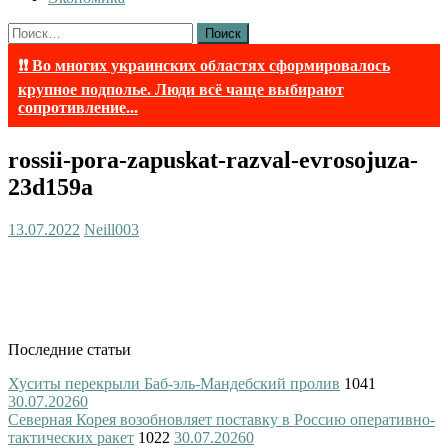
Найти:
❗❗ Во многих украинских областях сформировалось
крупное подполье. Люди всё чаще выбирают
сопротивление...
rossii-pora-zapuskat-razval-evrosojuza-
23d159a
13.07.2022
Neill003
Последние статьи
Хуситы перекрыли Баб-эль-Мандебский пролив
1041
30.07.2026
0
Северная Корея возобновляет поставку в Россию оперативно-
тактических ракет
1022
30.07.2026
0