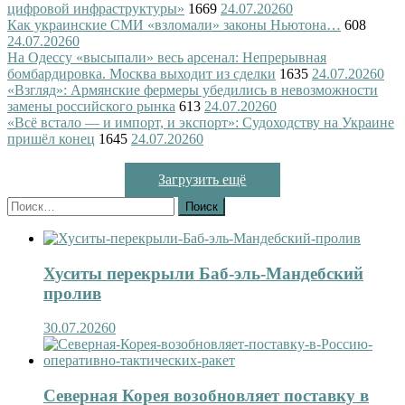
цифровой инфраструктуры»
1669
24.07.2026
0
Как украинские СМИ «взломали» законы Ньютона…
608
24.07.2026
0
На Одессу «высыпали» весь арсенал: Непрерывная
бомбардировка. Москва выходит из сделки
1635
24.07.2026
0
«Взгляд»: Армянские фермеры убедились в невозможности
замены российского рынка
613
24.07.2026
0
«Всё встало — и импорт, и экспорт»: Судоходству на Украине
пришёл конец
1645
24.07.2026
0
Загрузить ещё
Найти:
Хуситы перекрыли Баб-эль-Мандебский
пролив
30.07.2026
0
Северная Корея возобновляет поставку в