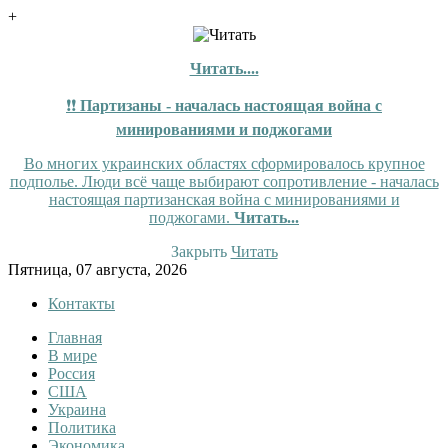
+
Читать....
❗❗
Партизаны - началась настоящая война с
минированиями и поджогами
Во многих украинских областях сформировалось крупное
подполье. Люди всё чаще выбирают сопротивление - началась
настоящая партизанская война с минированиями и
поджогами.
Читать...
Закрыть
Читать
Skip
Пятница, 07 августа, 2026
to
Контакты
content
Главная
Tewi
Tewi — Новости
В мире
Россия
США
Украина
Политика
Экономика