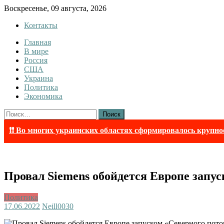
Skip
Воскресенье, 09 августа, 2026
to
Контакты
content
Главная
Tewi
Tewi — Новости
В мире
Россия
США
Украина
Политика
Экономика
Найти:
❗❗ Во многих украинских областях сформировалось крупно
Провал Siemens обойдется Европе запус
Политика
17.06.2022
Neill003
0