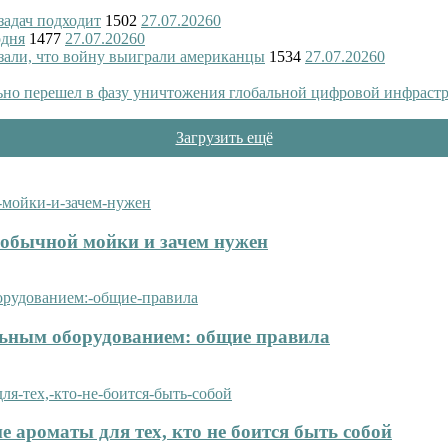
 задач подходит
1502
27.07.2026
0
одня
1477
27.07.2026
0
азали, что войну выиграли американцы
1534
27.07.2026
0
ьно перешел в фазу уничтожения глобальной цифровой инфраст
Загрузить ещё
т обычной мойки и зачем нужен
ельным оборудованием: общие правила
е ароматы для тех, кто не боится быть собой