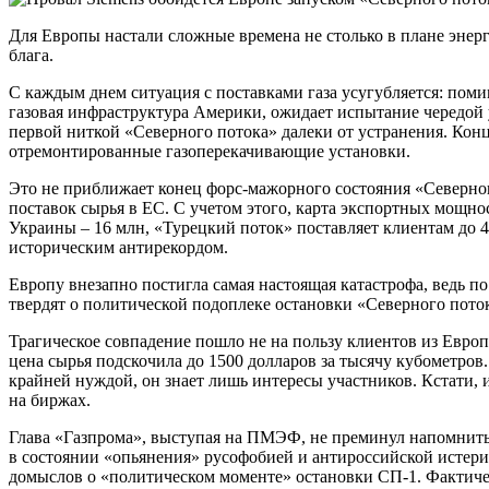
Для Европы настали сложные времена не столько в плане энерг
блага.
С каждым днем ситуация с поставками газа усугубляется: пом
газовая инфраструктура Америки, ожидает испытание чередой
первой ниткой «Северного потока» далеки от устранения. Конц
отремонтированные газоперекачивающие установки.
Это не приближает конец форс-мажорного состояния «Северног
поставок сырья в ЕС. С учетом этого, карта экспортных мощно
Украины – 16 млн, «Турецкий поток» поставляет клиентам до 4
историческим антирекордом.
Европу внезапно постигла самая настоящая катастрофа, ведь п
твердят о политической подоплеке остановки «Северного потока
Трагическое совпадение пошло не на пользу клиентов из Европ
цена сырья подскочила до 1500 долларов за тысячу кубометров
крайней нуждой, он знает лишь интересы участников. Кстати,
на биржах.
Глава «Газпрома», выступая на ПМЭФ, не преминул напомнить 
в состоянии «опьянения» русофобией и антироссийской истери
домыслов о «политическом моменте» остановки СП-1. Фактическ