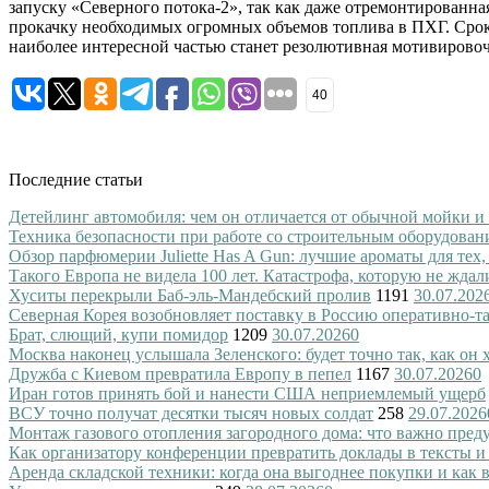
запуску «Северного потока-2», так как даже отремонтированная
прокачку необходимых огромных объемов топлива в ПХГ. Сроки
наиболее интересной частью станет резолютивная мотивировочн
40
Последние статьи
Детейлинг автомобиля: чем он отличается от обычной мойки и
Техника безопасности при работе со строительным оборудован
Обзор парфюмерии Juliette Has A Gun: лучшие ароматы для тех,
Такого Европа не видела 100 лет. Катастрофа, которую не ждал
Хуситы перекрыли Баб-эль-Мандебский пролив
1191
30.07.202
Северная Корея возобновляет поставку в Россию оперативно-т
Брат, слющий, купи помидор
1209
30.07.2026
0
Москва наконец услышала Зеленского: будет точно так, как он 
Дружба с Киевом превратила Европу в пепел
1167
30.07.2026
0
Иран готов принять бой и нанести США неприемлемый ущерб
ВСУ точно получат десятки тысяч новых солдат
258
29.07.2026
Монтаж газового отопления загородного дома: что важно преду
Как организатору конференции превратить доклады в тексты и
Аренда складской техники: когда она выгоднее покупки и как