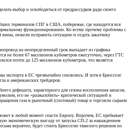
елать выбор и освободиться от предрассудков ради своего
ейших терминалов СПГ в США, побережье, где находится вся
 нормальному функционированию. Ко всему прочему проблемы с
й вины, нежели исправить ситуацию и отдать заказчику
азопровод на неопределенный срок выпадает из графика
тся не более 67 миллионов кубометров ежесуточно, через ГТС
зился почти до 125 миллионов кубометров, что является
мы экспорта в ЕС чрезвычайно снизились. И хотя в Брюсселе
игла и американских трейдеров.
него дефицита, характерного для сезона восполнения запасов,
еумолим, его не «разжалобить» критической ситуацией и
вращения газа в рыночный (спотовый) товар и торговли сырьем
 может в любой момент спасти Европу. Впрочем, ЕС пребывает
мную экономическую выгоду от запуска СП-2 за наваждением
есьма вероятно, будет стоить Брюсселю тяжелого решения по