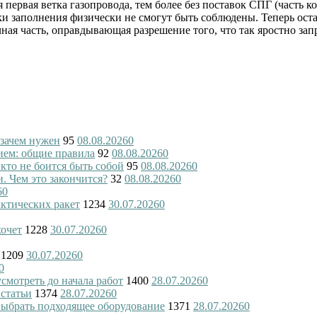
 первая ветка газопровода, тем более без поставок СПГ (часть к
 заполнения физически не смогут быть соблюдены. Теперь оста
ая часть, оправдывающая разрешение того, что так яростно зап
 зачем нужен
95
08.08.2026
0
ием: общие правила
92
08.08.2026
0
 кто не боится быть собой
95
08.08.2026
0
и. Чем это закончится?
32
08.08.2026
0
6
0
актических ракет
1234
30.07.2026
0
хочет
1228
30.07.2026
0
1209
30.07.2026
0
0
смотреть до начала работ
1400
28.07.2026
0
 статьи
1374
28.07.2026
0
 выбрать подходящее оборудование
1371
28.07.2026
0