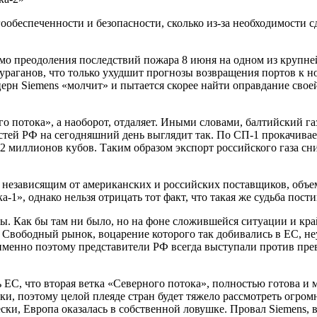
ообеспеченности и безопасности, сколько из-за необходимости сд
имо преодоления последствий пожара 8 июня на одном из крупн
 ураганов, что только ухудшит прогнозы возвращения портов к
ерн Siemens «молчит» и пытается скорее найти оправдание свое
о потока», а наоборот, отдаляет. Иными словами, балтийский г
стей РФ на сегодняшний день выглядит так. По СП-1 прокачивае
2 миллионов кубов. Таким образом экспорт российского газа сни
о независящим от американских и российских поставщиков, объе
-1», однако нельзя отрицать тот факт, что такая же судьба пост
ы. Как бы там ни было, но на фоне сложившейся ситуации и край
. Свободный рынок, воцарение которого так добивались в ЕС, н
 именно поэтому представители РФ всегда выступали против пре
ЕС, что вторая ветка «Северного потока», полностью готова и
ки, поэтому целой плеяде стран будет тяжело рассмотреть огро
и, Европа оказалась в собственной ловушке. Провал Siemens, в