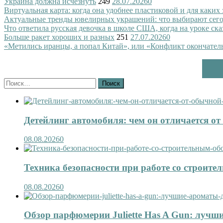
Украина должна исчезнуть
249
28.07.2026
0
Виртуальная карта: когда она удобнее пластиковой и для каких
Актуальные тренды ювелирных украшений: что выбирают сег
Что ответила русская девочка в школе США, когда на уроке ск
Больше ракет хороших и разных
251
27.07.2026
0
«Метились иранцы, а попал Китай», или «Конфликт окончател
Найти:
Детейлинг автомобиля: чем он отличается о
08.08.2026
0
Техника безопасности при работе со строит
08.08.2026
0
Обзор парфюмерии Juliette Has A Gun: лучши