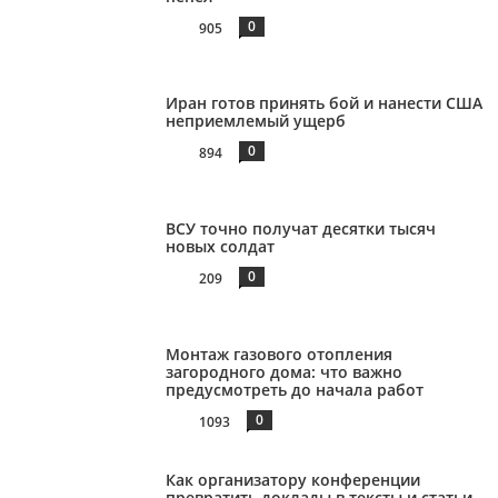
0
905
Иран готов принять бой и нанести США
неприемлемый ущерб
0
894
ВСУ точно получат десятки тысяч
новых солдат
0
209
Монтаж газового отопления
загородного дома: что важно
предусмотреть до начала работ
0
1093
Как организатору конференции
превратить доклады в тексты и статьи