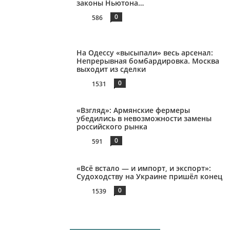
законы Ньютона…
0
586
На Одессу «высыпали» весь арсенал:
Непрерывная бомбардировка. Москва
выходит из сделки
0
1531
«Взгляд»: Армянские фермеры
убедились в невозможности замены
российского рынка
0
591
«Всё встало — и импорт, и экспорт»:
Судоходству на Украине пришёл конец
0
1539