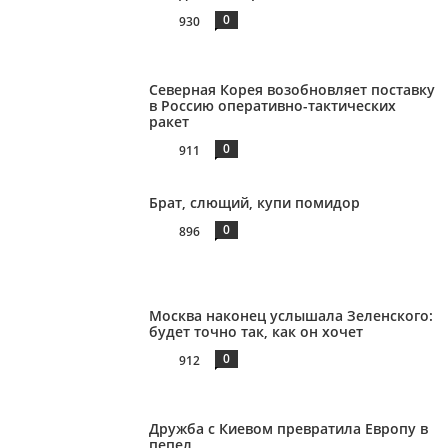
0
930
Северная Корея возобновляет поставку
в Россию оперативно-тактических
ракет
0
911
Брат, слющий, купи помидор
0
896
Москва наконец услышала Зеленского:
будет точно так, как он хочет
0
912
Дружба с Киевом превратила Европу в
пепел