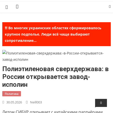
Skip
to
content
❗❗ Во многих украинских областях сформировалось
крупное подполье. Люди всё чаще выбирают
сопротивление...
Полиэтиленовая сверхдержава: в
России открывается завод-
исполин
Политика
30.05.2026
Neill003
0
Летом СИБУР открывает с китайскими партнёрами