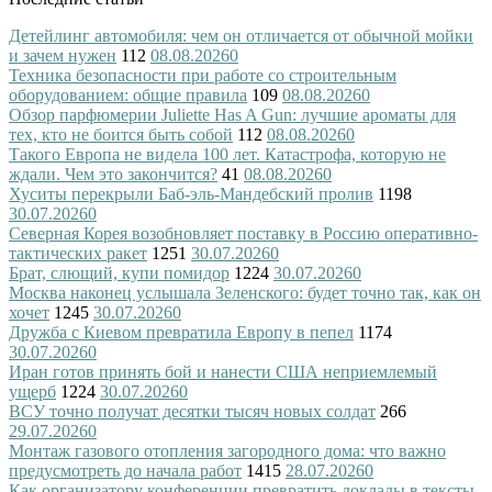
Детейлинг автомобиля: чем он отличается от обычной мойки
и зачем нужен
112
08.08.2026
0
Техника безопасности при работе со строительным
оборудованием: общие правила
109
08.08.2026
0
Обзор парфюмерии Juliette Has A Gun: лучшие ароматы для
тех, кто не боится быть собой
112
08.08.2026
0
Такого Европа не видела 100 лет. Катастрофа, которую не
ждали. Чем это закончится?
41
08.08.2026
0
Хуситы перекрыли Баб-эль-Мандебский пролив
1198
30.07.2026
0
Северная Корея возобновляет поставку в Россию оперативно-
тактических ракет
1251
30.07.2026
0
Брат, слющий, купи помидор
1224
30.07.2026
0
Москва наконец услышала Зеленского: будет точно так, как он
хочет
1245
30.07.2026
0
Дружба с Киевом превратила Европу в пепел
1174
30.07.2026
0
Иран готов принять бой и нанести США неприемлемый
ущерб
1224
30.07.2026
0
ВСУ точно получат десятки тысяч новых солдат
266
29.07.2026
0
Монтаж газового отопления загородного дома: что важно
предусмотреть до начала работ
1415
28.07.2026
0
Как организатору конференции превратить доклады в тексты