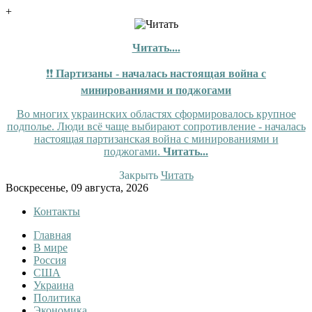
+
Читать....
❗❗
Партизаны - началась настоящая война с
минированиями и поджогами
Во многих украинских областях сформировалось крупное
подполье. Люди всё чаще выбирают сопротивление - началась
настоящая партизанская война с минированиями и
поджогами.
Читать...
Закрыть
Читать
Skip
Воскресенье, 09 августа, 2026
to
Контакты
content
Главная
Tewi
Tewi — Новости
В мире
Россия
США
Украина
Политика
Экономика