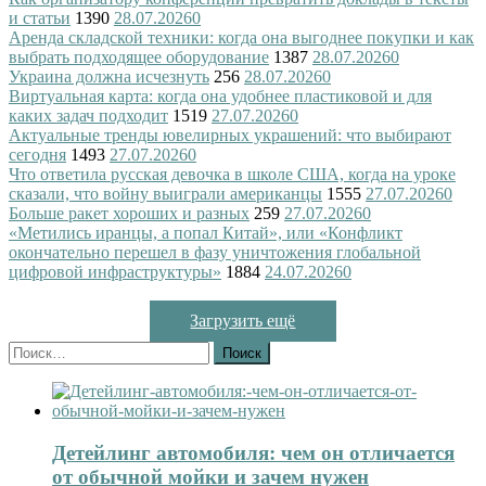
и статьи
1390
28.07.2026
0
Аренда складской техники: когда она выгоднее покупки и как
выбрать подходящее оборудование
1387
28.07.2026
0
Украина должна исчезнуть
256
28.07.2026
0
Виртуальная карта: когда она удобнее пластиковой и для
каких задач подходит
1519
27.07.2026
0
Актуальные тренды ювелирных украшений: что выбирают
сегодня
1493
27.07.2026
0
Что ответила русская девочка в школе США, когда на уроке
сказали, что войну выиграли американцы
1555
27.07.2026
0
Больше ракет хороших и разных
259
27.07.2026
0
«Метились иранцы, а попал Китай», или «Конфликт
окончательно перешел в фазу уничтожения глобальной
цифровой инфраструктуры»
1884
24.07.2026
0
Загрузить ещё
Найти:
Детейлинг автомобиля: чем он отличается
от обычной мойки и зачем нужен