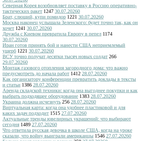
Северная Корея возобновляет поставку в Россию оперативно-
тактических ракет
1247
30.07.2026
0
Брат, слющий, купи помидор
1221
30.07.2026
0
Москва наконец услышала Зеленского: будет точно так, как он
хочет
1241
30.07.2026
0
Дружба с Киевом превратила Европу в пепел
1174
30.07.2026
0
Иран готов принять бой и нанести США неприемлемый
ущерб
1221
30.07.2026
0
ВСУ точно получат десятки тысяч новых солдат
266
29.07.2026
0
Монтаж газового отопления загородного дома: что важно
предусмотреть до начала работ
1412
28.07.2026
0
Как организатору конференции превратить доклады в тексты
и статьи
1386
28.07.2026
0
Аренда складской техники: когда она выгоднее покупки и как
выбрать подходящее оборудование
1383
28.07.2026
0
Украина должна исчезнуть
256
28.07.2026
0
Виртуальная карта: когда она удобнее пластиковой и для
каких задач подходит
1515
27.07.2026
0
Актуальные тренды ювелирных украшений: что выбирают
сегодня
1489
27.07.2026
0
Что ответила русская девочка в школе США, когда на уроке
сказали, что войну выиграли американцы
1546
27.07.2026
0