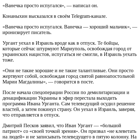
«Ванечка просто испугался», — написал он.
Конаныхин высказался в своём Telegram-канале.
«Ванечка просто испугался. Ванечка — хороший мальчик», —
иронизирует писатель.
Ургант уехал в Израиль вроде как в отпуск. Те бойцы,
которые сейчас штурмуют Мариуполь, освобождая город от
украинских нацистов, испугаться не смогли, в Израиль уехать
тоже.
«Они не такие хорошие и не такие талантливые. Они просто
жертвуют собой, освобождая город святой равноапостольной
Марии Магдалины», — говорится в посте.
После начала спецоперации России по демилитаризации и
денацификации Украины в эфир перестала выходить
программа Ивана Урганта. Сам телеведущий осудил решение
властей, а затем покинул страну. Он уехал в Израиль, заверяя,
что отправляется в отпуск.
Дмитрий Песков заявил, что Иван Ургант — «большой
патриот» со «своей точкой зрения». Он призвал «не клеветать
на людей» и не записывать телеведущего в пятую колонну. На