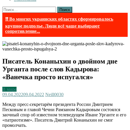
Найти:
❗❗ Во многих украинских областях сформировалось
крупное подполье. Люди всё чаще выбирают
сопротивление...
Писатель Конаныхин о двойном дне
Урганта после слов Кадырова:
«Ванечка просто испугался»
В мире
09.04.2022
09.04.2022
Neill003
0
Между пресс-секретарём президента России Дмитрием
Песковым и главой Чечни Рамзаном Кадыровым состоялся
заочный спор об известном телеведущем Иване Урганте и его
«патриотизме». Писатель Дмитрий Конаныхин не смог
промолчать.