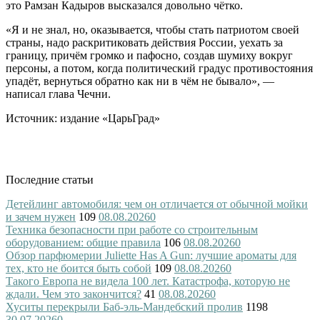
это Рамзан Кадыров высказался довольно чётко.
«Я и не знал, но, оказывается, чтобы стать патриотом своей
страны, надо раскритиковать действия России, уехать за
границу, причём громко и пафосно, создав шумиху вокруг
персоны, а потом, когда политический градус противостояния
упадёт, вернуться обратно как ни в чём не бывало», —
написал глава Чечни.
Источник: издание «ЦарьГрад»
Последние статьи
Детейлинг автомобиля: чем он отличается от обычной мойки
и зачем нужен
109
08.08.2026
0
Техника безопасности при работе со строительным
оборудованием: общие правила
106
08.08.2026
0
Обзор парфюмерии Juliette Has A Gun: лучшие ароматы для
тех, кто не боится быть собой
109
08.08.2026
0
Такого Европа не видела 100 лет. Катастрофа, которую не
ждали. Чем это закончится?
41
08.08.2026
0
Хуситы перекрыли Баб-эль-Мандебский пролив
1198
30.07.2026
0