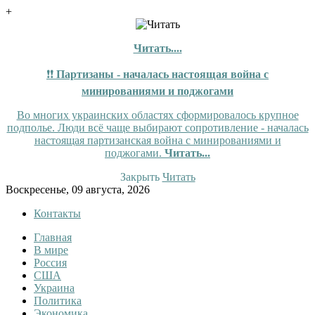
+
Читать....
❗❗
Партизаны - началась настоящая война с
минированиями и поджогами
Во многих украинских областях сформировалось крупное
подполье. Люди всё чаще выбирают сопротивление - началась
настоящая партизанская война с минированиями и
поджогами.
Читать...
Закрыть
Читать
Skip
Воскресенье, 09 августа, 2026
to
Контакты
content
Главная
Tewi
Tewi — Новости
В мире
Россия
США
Украина
Политика
Экономика