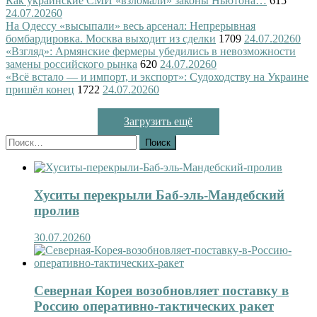
Как украинские СМИ «взломали» законы Ньютона…
615
24.07.2026
0
На Одессу «высыпали» весь арсенал: Непрерывная
бомбардировка. Москва выходит из сделки
1709
24.07.2026
0
«Взгляд»: Армянские фермеры убедились в невозможности
замены российского рынка
620
24.07.2026
0
«Всё встало — и импорт, и экспорт»: Судоходству на Украине
пришёл конец
1722
24.07.2026
0
Загрузить ещё
Найти:
Хуситы перекрыли Баб-эль-Мандебский
пролив
30.07.2026
0
Северная Корея возобновляет поставку в
Россию оперативно-тактических ракет