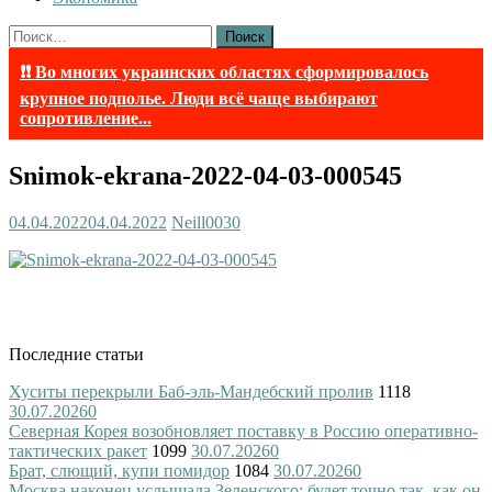
Найти:
❗❗ Во многих украинских областях сформировалось
крупное подполье. Люди всё чаще выбирают
сопротивление...
Snimok-ekrana-2022-04-03-000545
04.04.2022
04.04.2022
Neill003
0
Последние статьи
Хуситы перекрыли Баб-эль-Мандебский пролив
1118
30.07.2026
0
Северная Корея возобновляет поставку в Россию оперативно-
тактических ракет
1099
30.07.2026
0
Брат, слющий, купи помидор
1084
30.07.2026
0
Москва наконец услышала Зеленского: будет точно так, как он