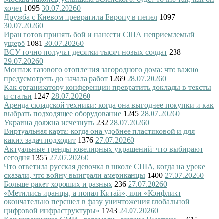
хочет
1095
30.07.2026
0
Дружба с Киевом превратила Европу в пепел
1097
30.07.2026
0
Иран готов принять бой и нанести США неприемлемый
ущерб
1081
30.07.2026
0
ВСУ точно получат десятки тысяч новых солдат
238
29.07.2026
0
Монтаж газового отопления загородного дома: что важно
предусмотреть до начала работ
1269
28.07.2026
0
Как организатору конференции превратить доклады в тексты
и статьи
1247
28.07.2026
0
Аренда складской техники: когда она выгоднее покупки и как
выбрать подходящее оборудование
1245
28.07.2026
0
Украина должна исчезнуть
232
28.07.2026
0
Виртуальная карта: когда она удобнее пластиковой и для
каких задач подходит
1376
27.07.2026
0
Актуальные тренды ювелирных украшений: что выбирают
сегодня
1355
27.07.2026
0
Что ответила русская девочка в школе США, когда на уроке
сказали, что войну выиграли американцы
1400
27.07.2026
0
Больше ракет хороших и разных
236
27.07.2026
0
«Метились иранцы, а попал Китай», или «Конфликт
окончательно перешел в фазу уничтожения глобальной
цифровой инфраструктуры»
1743
24.07.2026
0