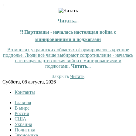
+
Читать....
❗❗
Партизаны - началась настоящая война с
минированиями и поджогами
Во многих украинских областях сформировалось крупное
подполье. Люди всё чаще выбирают сопротивление - началась
настоящая партизанская война с минированиями и
поджогами.
Читать...
Закрыть
Читать
Skip
Суббота, 08 августа, 2026
to
Контакты
content
Главная
Tewi
Tewi — Новости
В мире
Россия
США
Украина
Политика
Экономика