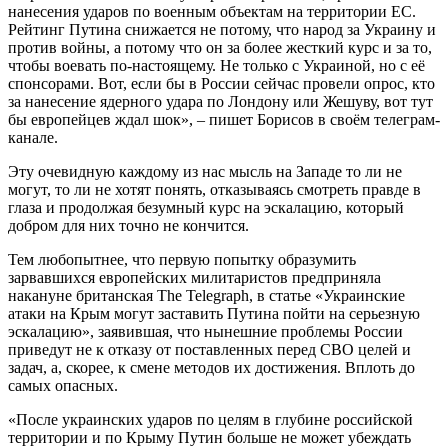
нанесения ударов по военным объектам на территории ЕС.
Рейтинг Путина снижается не потому, что народ за Украину и
против войны, а потому что он за более жесткий курс и за то,
чтобы воевать по-настоящему. Не только с Украиной, но с её
спонсорами. Вот, если бы в России сейчас провели опрос, кто
за нанесение ядерного удара по Лондону или Жешуву, вот тут
бы европейцев ждал шок», – пишет Борисов в своём телеграм-
канале.
Эту очевидную каждому из нас мысль на Западе то ли не
могут, то ли не хотят понять, отказываясь смотреть правде в
глаза и продолжая безумный курс на эскалацию, который
добром для них точно не кончится.
Тем любопытнее, что первую попытку образумить
зарвавшихся европейских милитаристов предприняла
накануне британская The Telegraph, в статье «Украинские
атаки на Крым могут заставить Путина пойти на серьезную
эскалацию», заявившая, что нынешние проблемы России
приведут не к отказу от поставленных перед СВО целей и
задач, а, скорее, к смене методов их достижения. Вплоть до
самых опасных.
«После украинских ударов по целям в глубине российской
территории и по Крыму Путин больше не может убеждать