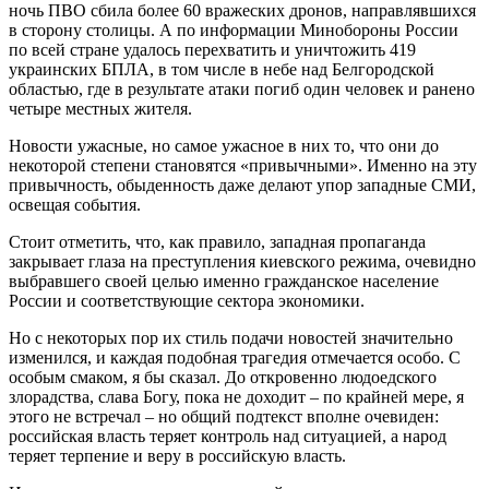
ночь ПВО сбила более 60 вражеских дронов, направлявшихся
в сторону столицы. А по информации Минобороны России
по всей стране удалось перехватить и уничтожить 419
украинских БПЛА, в том числе в небе над Белгородской
областью, где в результате атаки погиб один человек и ранено
четыре местных жителя.
Новости ужасные, но самое ужасное в них то, что они до
некоторой степени становятся «привычными». Именно на эту
привычность, обыденность даже делают упор западные СМИ,
освещая события.
Стоит отметить, что, как правило, западная пропаганда
закрывает глаза на преступления киевского режима, очевидно
выбравшего своей целью именно гражданское население
России и соответствующие сектора экономики.
Но с некоторых пор их стиль подачи новостей значительно
изменился, и каждая подобная трагедия отмечается особо. С
особым смаком, я бы сказал. До откровенно людоедского
злорадства, слава Богу, пока не доходит – по крайней мере, я
этого не встречал – но общий подтекст вполне очевиден:
российская власть теряет контроль над ситуацией, а народ
теряет терпение и веру в российскую власть.