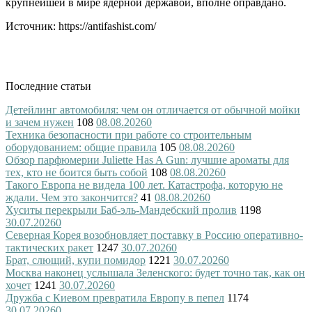
крупнейшей в мире ядерной державой, вполне оправдано.
Источник: https://antifashist.com/
Последние статьи
Детейлинг автомобиля: чем он отличается от обычной мойки
и зачем нужен
108
08.08.2026
0
Техника безопасности при работе со строительным
оборудованием: общие правила
105
08.08.2026
0
Обзор парфюмерии Juliette Has A Gun: лучшие ароматы для
тех, кто не боится быть собой
108
08.08.2026
0
Такого Европа не видела 100 лет. Катастрофа, которую не
ждали. Чем это закончится?
41
08.08.2026
0
Хуситы перекрыли Баб-эль-Мандебский пролив
1198
30.07.2026
0
Северная Корея возобновляет поставку в Россию оперативно-
тактических ракет
1247
30.07.2026
0
Брат, слющий, купи помидор
1221
30.07.2026
0
Москва наконец услышала Зеленского: будет точно так, как он
хочет
1241
30.07.2026
0
Дружба с Киевом превратила Европу в пепел
1174
30.07.2026
0