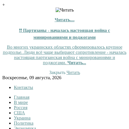
+
Читать....
❗❗
Партизаны - началась настоящая война с
минированиями и поджогами
Во многих украинских областях сформировалось крупное
подполье. Люди всё чаще выбирают сопротивление - началась
настоящая партизанская война с минированиями и
поджогами.
Читать...
Закрыть
Читать
Skip
Воскресенье, 09 августа, 2026
to
Контакты
content
Главная
Tewi
Tewi — Новости
В мире
Россия
США
Украина
Политика
Экономика