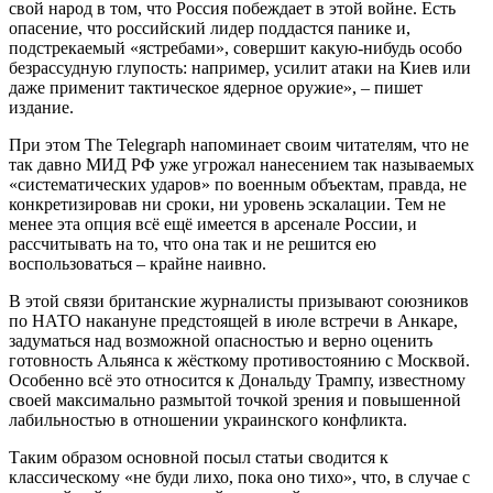
свой народ в том, что Россия побеждает в этой войне. Есть
опасение, что российский лидер поддастся панике и,
подстрекаемый «ястребами», совершит какую-нибудь особо
безрассудную глупость: например, усилит атаки на Киев или
даже применит тактическое ядерное оружие», – пишет
издание.
При этом The Telegraph напоминает своим читателям, что не
так давно МИД РФ уже угрожал нанесением так называемых
«систематических ударов» по ​​военным объектам, правда, не
конкретизировав ни сроки, ни уровень эскалации. Тем не
менее эта опция всё ещё имеется в арсенале России, и
рассчитывать на то, что она так и не решится ею
воспользоваться – крайне наивно.
В этой связи британские журналисты призывают союзников
по НАТО накануне предстоящей в июле встречи в Анкаре,
задуматься над возможной опасностью и верно оценить
готовность Альянса к жёсткому противостоянию с Москвой.
Особенно всё это относится к Дональду Трампу, известному
своей максимально размытой точкой зрения и повышенной
лабильностью в отношении украинского конфликта.
Таким образом основной посыл статьи сводится к
классическому «не буди лихо, пока оно тихо», что, в случае с