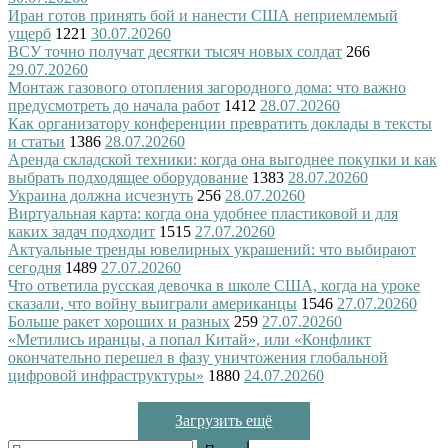
Иран готов принять бой и нанести США неприемлемый
ущерб
1221
30.07.2026
0
ВСУ точно получат десятки тысяч новых солдат
266
29.07.2026
0
Монтаж газового отопления загородного дома: что важно
предусмотреть до начала работ
1412
28.07.2026
0
Как организатору конференции превратить доклады в тексты
и статьи
1386
28.07.2026
0
Аренда складской техники: когда она выгоднее покупки и как
выбрать подходящее оборудование
1383
28.07.2026
0
Украина должна исчезнуть
256
28.07.2026
0
Виртуальная карта: когда она удобнее пластиковой и для
каких задач подходит
1515
27.07.2026
0
Актуальные тренды ювелирных украшений: что выбирают
сегодня
1489
27.07.2026
0
Что ответила русская девочка в школе США, когда на уроке
сказали, что войну выиграли американцы
1546
27.07.2026
0
Больше ракет хороших и разных
259
27.07.2026
0
«Метились иранцы, а попал Китай», или «Конфликт
окончательно перешел в фазу уничтожения глобальной
цифровой инфраструктуры»
1880
24.07.2026
0
Загрузить ещё
Найти: