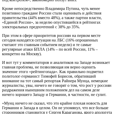
Кроме непосредственно Владимира Путина, чуть менее
позитивно граждане России стали оценивать и действия
правительства (44% вместо 48%), а также партии власти,
«Единой России», за неделю опустившейся в рейтингах
электоральных предпочтений с 38% до 35%.
При этом в сфере приоритетов россиян на первом месте
сегодня находятся ситуация на ЛБС (16% опрошенных
считают это главным событием недели) и те самые
регулярные атаки БПЛА (14% – по всей России, 11% –
конкретно на Москву).
И вот тут у комментаторов и аналитиков на Западе возникает
главная проблема, не позволяющая им верно оценить
значение этого «рейтингопада». Как правильно подметил
политолог-германист Тимофей Борисов, обративший
внимание на тот самый репортаж Райнера Мунца, немецкие
журналисты, увы, ничего не говорят о том, что рост у россиян
раздражения нынешним положением дел на самом деле
ничего хорошего Западу и Германии, в частности, не сулит.
«Мунц ничего не сказал, что это крайне плохая новость для
Германии и Запада в целом. Он не упомянул, что все больше
сторонников становится у Сергея Караганова, ярого апологета