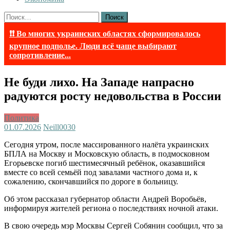
Найти:
❗❗ Во многих украинских областях сформировалось
крупное подполье. Люди всё чаще выбирают
сопротивление...
Не буди лихо. На Западе напрасно
радуются росту недовольства в России
Политика
01.07.2026
Neill003
0
Сегодня утром, после массированного налёта украинских
БПЛА на Москву и Московскую область, в подмосковном
Егорьевске погиб шестимесячный ребёнок, оказавшийся
вместе со всей семьёй под завалами частного дома и, к
сожалению, скончавшийся по дороге в больницу.
Об этом рассказал губернатор области Андрей Воробьёв,
информируя жителей региона о последствиях ночной атаки.
В свою очередь мэр Москвы Сергей Собянин сообщил, что за