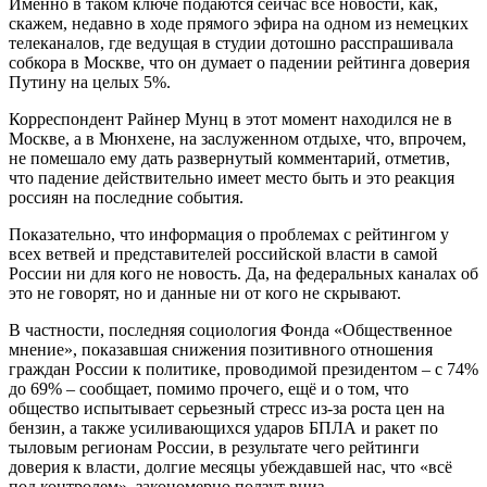
Именно в таком ключе подаются сейчас все новости, как,
скажем, недавно в ходе прямого эфира на одном из немецких
телеканалов, где ведущая в студии дотошно расспрашивала
собкора в Москве, что он думает о падении рейтинга доверия
Путину на целых 5%.
Корреспондент Райнер Мунц в этот момент находился не в
Москве, а в Мюнхене, на заслуженном отдыхе, что, впрочем,
не помешало ему дать развернутый комментарий, отметив,
что падение действительно имеет место быть и это реакция
россиян на последние события.
Показательно, что информация о проблемах с рейтингом у
всех ветвей и представителей российской власти в самой
России ни для кого не новость. Да, на федеральных каналах об
это не говорят, но и данные ни от кого не скрывают.
В частности, последняя социология Фонда «Общественное
мнение», показавшая снижения позитивного отношения
граждан России к политике, проводимой президентом – с 74%
до 69% – сообщает, помимо прочего, ещё и о том, что
общество испытывает серьезный стресс из-за роста цен на
бензин, а также усиливающихся ударов БПЛА и ракет по
тыловым регионам России, в результате чего рейтинги
доверия к власти, долгие месяцы убеждавшей нас, что «всё
под контролем», закономерно ползут вниз.