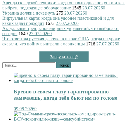
Аренда складской техники: когда она выгоднее покупки и как
выбрать подходящее оборудование
1545
28.07.2026
0
Украина должна исчезнуть
275
28.07.2026
0
Виртуальная карта: когда она удобнее пластиковой и для
каких задач подходит
1673
27.07.2026
0
Актуальные тренды ювелирных украшений: что выбирают
сегодня
1649
27.07.2026
0
Что ответила русская девочка в школе США, когда на уроке
сказали, что войну выиграли американцы
1716
27.07.2026
0
Загрузить ещё
Найти:
Бревно в своём глазу гарантированно
замечаешь, когда тебя бьют им по голове
09.08.2026
0