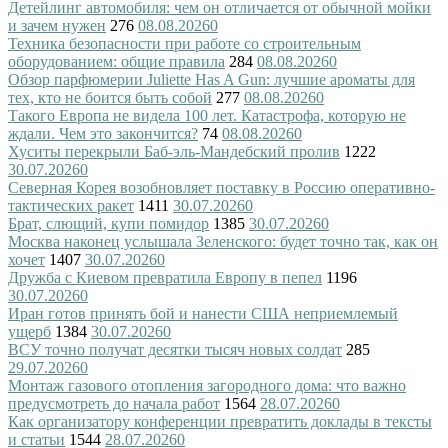
Детейлинг автомобиля: чем он отличается от обычной мойки
и зачем нужен
276
08.08.2026
0
Техника безопасности при работе со строительным
оборудованием: общие правила
284
08.08.2026
0
Обзор парфюмерии Juliette Has A Gun: лучшие ароматы для
тех, кто не боится быть собой
277
08.08.2026
0
Такого Европа не видела 100 лет. Катастрофа, которую не
ждали. Чем это закончится?
74
08.08.2026
0
Хуситы перекрыли Баб-эль-Мандебский пролив
1222
30.07.2026
0
Северная Корея возобновляет поставку в Россию оперативно-
тактических ракет
1411
30.07.2026
0
Брат, слющий, купи помидор
1385
30.07.2026
0
Москва наконец услышала Зеленского: будет точно так, как он
хочет
1407
30.07.2026
0
Дружба с Киевом превратила Европу в пепел
1196
30.07.2026
0
Иран готов принять бой и нанести США неприемлемый
ущерб
1384
30.07.2026
0
ВСУ точно получат десятки тысяч новых солдат
285
29.07.2026
0
Монтаж газового отопления загородного дома: что важно
предусмотреть до начала работ
1564
28.07.2026
0
Как организатору конференции превратить доклады в тексты
и статьи
1544
28.07.2026
0