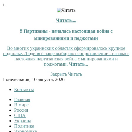
+
Читать....
❗❗
Партизаны - началась настоящая война с
минированиями и поджогами
Во многих украинских областях сформировалось крупное
подполье. Люди всё чаще выбирают сопротивление - началась
настоящая партизанская война с минированиями и
поджогами.
Читать...
Закрыть
Читать
Skip
Понедельник, 10 августа, 2026
to
Контакты
content
Главная
Tewi
Tewi — Новости
В мире
Россия
США
Украина
Политика
Экономика