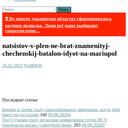
Найти:
❗❗ Во многих украинских областях сформировалось
крупное подполье. Люди всё чаще выбирают
сопротивление...
natsistov-v-plen-ne-brat-znamenityj-
chechenskij-batalon-idyot-na-mariupol
26.02.2022
Neill003
0
Последние статьи
Бревно в своём глазу гарантированно замечаешь, когда тебя
бьют им по голове
160
09.08.2026
0
Под Сумами сразу несколько командиров групп ВСУ
покончили жизнь «самоубийством»
203
09.08.2026
0