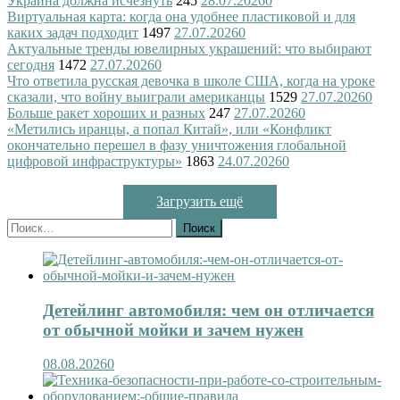
Украина должна исчезнуть
245
28.07.2026
0
Виртуальная карта: когда она удобнее пластиковой и для
каких задач подходит
1497
27.07.2026
0
Актуальные тренды ювелирных украшений: что выбирают
сегодня
1472
27.07.2026
0
Что ответила русская девочка в школе США, когда на уроке
сказали, что войну выиграли американцы
1529
27.07.2026
0
Больше ракет хороших и разных
247
27.07.2026
0
«Метились иранцы, а попал Китай», или «Конфликт
окончательно перешел в фазу уничтожения глобальной
цифровой инфраструктуры»
1863
24.07.2026
0
Загрузить ещё
Найти:
Детейлинг автомобиля: чем он отличается
от обычной мойки и зачем нужен
08.08.2026
0