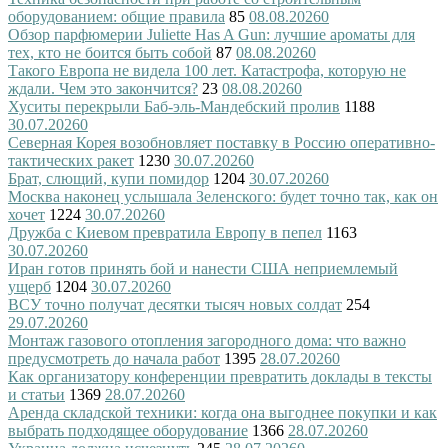
оборудованием: общие правила
85
08.08.2026
0
Обзор парфюмерии Juliette Has A Gun: лучшие ароматы для
тех, кто не боится быть собой
87
08.08.2026
0
Такого Европа не видела 100 лет. Катастрофа, которую не
ждали. Чем это закончится?
23
08.08.2026
0
Хуситы перекрыли Баб-эль-Мандебский пролив
1188
30.07.2026
0
Северная Корея возобновляет поставку в Россию оперативно-
тактических ракет
1230
30.07.2026
0
Брат, слющий, купи помидор
1204
30.07.2026
0
Москва наконец услышала Зеленского: будет точно так, как он
хочет
1224
30.07.2026
0
Дружба с Киевом превратила Европу в пепел
1163
30.07.2026
0
Иран готов принять бой и нанести США неприемлемый
ущерб
1204
30.07.2026
0
ВСУ точно получат десятки тысяч новых солдат
254
29.07.2026
0
Монтаж газового отопления загородного дома: что важно
предусмотреть до начала работ
1395
28.07.2026
0
Как организатору конференции превратить доклады в тексты
и статьи
1369
28.07.2026
0
Аренда складской техники: когда она выгоднее покупки и как
выбрать подходящее оборудование
1366
28.07.2026
0