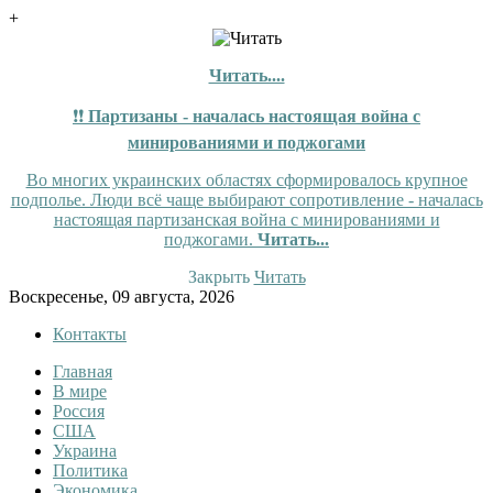
+
Читать....
❗❗
Партизаны - началась настоящая война с
минированиями и поджогами
Во многих украинских областях сформировалось крупное
подполье. Люди всё чаще выбирают сопротивление - началась
настоящая партизанская война с минированиями и
поджогами.
Читать...
Закрыть
Читать
Skip
Воскресенье, 09 августа, 2026
to
Контакты
content
Главная
Tewi
Tewi — Новости
В мире
Россия
США
Украина
Политика
Экономика