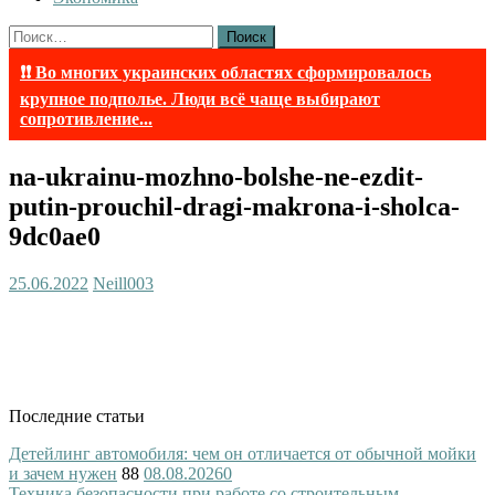
Найти:
❗❗ Во многих украинских областях сформировалось
крупное подполье. Люди всё чаще выбирают
сопротивление...
na-ukrainu-mozhno-bolshe-ne-ezdit-
putin-prouchil-dragi-makrona-i-sholca-
9dc0ae0
25.06.2022
Neill003
Последние статьи
Детейлинг автомобиля: чем он отличается от обычной мойки
и зачем нужен
88
08.08.2026
0
Техника безопасности при работе со строительным