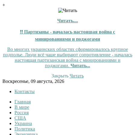
+
Читать....
❗❗
Партизаны - началась настоящая война с
минированиями и поджогами
Во многих украинских областях сформировалось крупное
подполье. Люди всё чаще выбирают сопротивление - началась
настоящая партизанская война с минированиями и
поджогами.
Читать...
Закрыть
Читать
Skip
Воскресенье, 09 августа, 2026
to
Контакты
content
Главная
Tewi
Tewi — Новости
В мире
Россия
США
Украина
Политика
Экономика