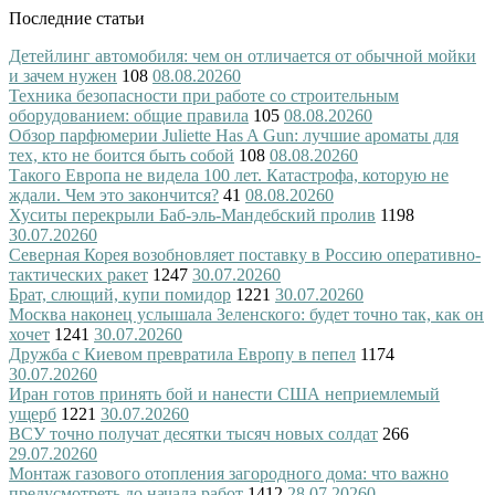
Последние статьи
Детейлинг автомобиля: чем он отличается от обычной мойки
и зачем нужен
108
08.08.2026
0
Техника безопасности при работе со строительным
оборудованием: общие правила
105
08.08.2026
0
Обзор парфюмерии Juliette Has A Gun: лучшие ароматы для
тех, кто не боится быть собой
108
08.08.2026
0
Такого Европа не видела 100 лет. Катастрофа, которую не
ждали. Чем это закончится?
41
08.08.2026
0
Хуситы перекрыли Баб-эль-Мандебский пролив
1198
30.07.2026
0
Северная Корея возобновляет поставку в Россию оперативно-
тактических ракет
1247
30.07.2026
0
Брат, слющий, купи помидор
1221
30.07.2026
0
Москва наконец услышала Зеленского: будет точно так, как он
хочет
1241
30.07.2026
0
Дружба с Киевом превратила Европу в пепел
1174
30.07.2026
0
Иран готов принять бой и нанести США неприемлемый
ущерб
1221
30.07.2026
0
ВСУ точно получат десятки тысяч новых солдат
266
29.07.2026
0
Монтаж газового отопления загородного дома: что важно
предусмотреть до начала работ
1412
28.07.2026
0