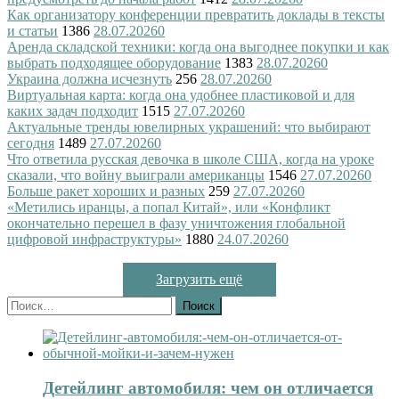
Как организатору конференции превратить доклады в тексты
и статьи
1386
28.07.2026
0
Аренда складской техники: когда она выгоднее покупки и как
выбрать подходящее оборудование
1383
28.07.2026
0
Украина должна исчезнуть
256
28.07.2026
0
Виртуальная карта: когда она удобнее пластиковой и для
каких задач подходит
1515
27.07.2026
0
Актуальные тренды ювелирных украшений: что выбирают
сегодня
1489
27.07.2026
0
Что ответила русская девочка в школе США, когда на уроке
сказали, что войну выиграли американцы
1546
27.07.2026
0
Больше ракет хороших и разных
259
27.07.2026
0
«Метились иранцы, а попал Китай», или «Конфликт
окончательно перешел в фазу уничтожения глобальной
цифровой инфраструктуры»
1880
24.07.2026
0
Загрузить ещё
Найти:
Детейлинг автомобиля: чем он отличается