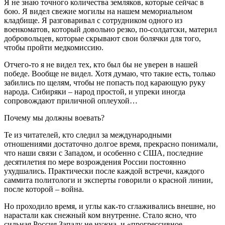
Я не знаю точного количества земляков, которые сейчас в
бою. Я видел свежие могилы на нашем мемориальном
кладбище. Я разговаривал с сотрудником одного из
военкоматов, который довольно резко, по-солдатски, материл
добровольцев, которые скрывают свои болячки для того,
чтобы пройти медкомиссию.
Отчего-то я не видел тех, кто был бы не уверен в нашей
победе. Вообще не видел. Хотя думаю, что такие есть, только
забились по щелям, чтобы не попасть под карающую руку
народа. Сибиряки – народ простой, и упреки иногда
сопровождают приличной оплеухой…
Почему мы должны воевать?
Те из читателей, кто следил за международными
отношениями достаточно долгое время, прекрасно понимали,
что наши связи с Западом, и особенно с США, последние
десятилетия по мере возрождения России постоянно
ухудшались. Практически после каждой встречи, каждого
саммита политологи и эксперты говорили о красной линии,
после которой – война.
Но проходило время, и углы как-то сглаживались внешне, но
нарастали как снежный ком внутренне. Стало ясно, что
сильная Россия Западу не нужна, и «прогрессивное