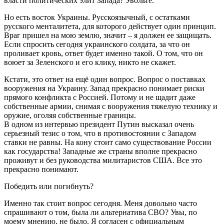
власти политических элит Запада? Увольте.
Но есть восток Украины. Русскоязычный, с остатками
русского менталитета, для которого действует один принцип.
Враг пришел на мою землю, значит – я должен ее защищать.
Если спросить сегодня украинского солдата, за что он
проливает кровь, ответ будет именно такой. О том, что он
воюет за Зеленского и его клику, никто не скажет.
Кстати, это ответ на ещё один вопрос. Вопрос о поставках
вооружения на Украину. Запад прекрасно понимает риски
прямого конфликта с Россией. Потому и не щадит даже
собственные армии, снимая с вооружения тяжелую технику и
оружие, оголяя собственные границы.
В одном из интервью президент Путин высказал очень
серьезный тезис о том, что в противостоянии с Западом
ставки не равны. На кону стоит само существование России
как государства! Западные же страны вполне прекрасно
проживут и без руководства милитаристов США. Все это
прекрасно понимают.
Победить или погибнуть?
Именно так стоит вопрос сегодня. Меня довольно часто
спрашивают о том, была ли альтернатива СВО? Увы, по
моему мнению, не было. Я согласен с официальным