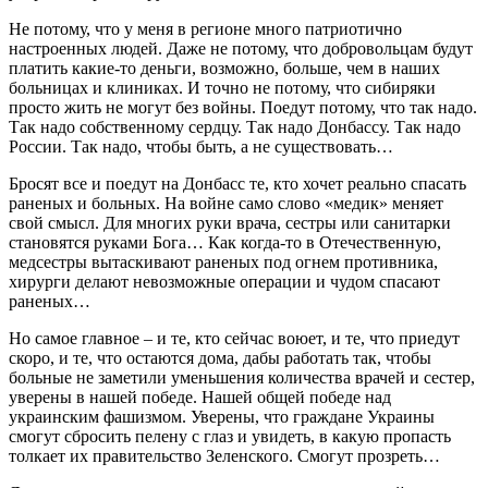
Не потому, что у меня в регионе много патриотично
настроенных людей. Даже не потому, что добровольцам будут
платить какие-то деньги, возможно, больше, чем в наших
больницах и клиниках. И точно не потому, что сибиряки
просто жить не могут без войны. Поедут потому, что так надо.
Так надо собственному сердцу. Так надо Донбассу. Так надо
России. Так надо, чтобы быть, а не существовать…
Бросят все и поедут на Донбасс те, кто хочет реально спасать
раненых и больных. На войне само слово «медик» меняет
свой смысл. Для многих руки врача, сестры или санитарки
становятся руками Бога… Как когда-то в Отечественную,
медсестры вытаскивают раненых под огнем противника,
хирурги делают невозможные операции и чудом спасают
раненых…
Но самое главное – и те, кто сейчас воюет, и те, что приедут
скоро, и те, что остаются дома, дабы работать так, чтобы
больные не заметили уменьшения количества врачей и сестер,
уверены в нашей победе. Нашей общей победе над
украинским фашизмом. Уверены, что граждане Украины
смогут сбросить пелену с глаз и увидеть, в какую пропасть
толкает их правительство Зеленского. Смогут прозреть…