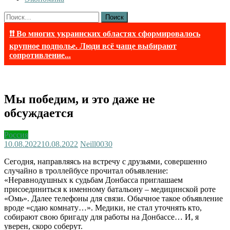
Найти:
❗❗ Во многих украинских областях сформировалось
крупное подполье. Люди всё чаще выбирают
сопротивление...
Мы победим, и это даже не
обсуждается
Россия
10.08.2022
10.08.2022
Neill003
0
Сегодня, направляясь на встречу с друзьями, совершенно
случайно в троллейбусе прочитал объявление:
«Неравнодушных к судьбам Донбасса приглашаем
присоединиться к именному батальону – медицинской роте
«Омь». Далее телефоны для связи. Обычное такое объявление
вроде «сдаю комнату…». Медики, не стал уточнять кто,
собирают свою бригаду для работы на Донбассе… И, я
уверен, скоро соберут.