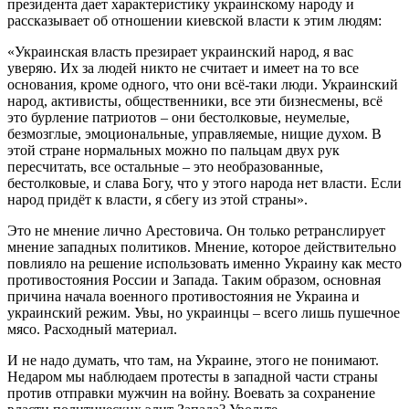
президента дает характеристику украинскому народу и
рассказывает об отношении киевской власти к этим людям:
«Украинская власть презирает украинский народ, я вас
уверяю. Их за людей никто не считает и имеет на то все
основания, кроме одного, что они всё-таки люди. Украинский
народ, активисты, общественники, все эти бизнесмены, всё
это бурление патриотов – они бестолковые, неумелые,
безмозглые, эмоциональные, управляемые, нищие духом. В
этой стране нормальных можно по пальцам двух рук
пересчитать, все остальные – это необразованные,
бестолковые, и слава Богу, что у этого народа нет власти. Если
народ придёт к власти, я сбегу из этой страны».
Это не мнение лично Арестовича. Он только ретранслирует
мнение западных политиков. Мнение, которое действительно
повлияло на решение использовать именно Украину как место
противостояния России и Запада. Таким образом, основная
причина начала военного противостояния не Украина и
украинский режим. Увы, но украинцы – всего лишь пушечное
мясо. Расходный материал.
И не надо думать, что там, на Украине, этого не понимают.
Недаром мы наблюдаем протесты в западной части страны
против отправки мужчин на войну. Воевать за сохранение