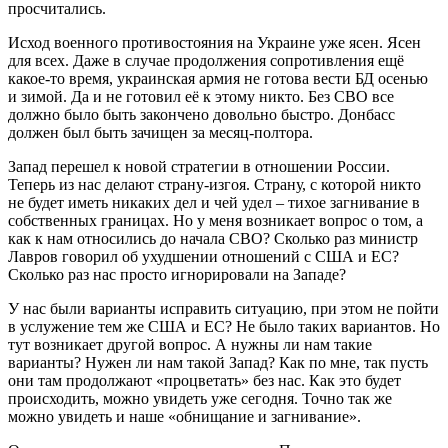
просчитались.
Исход военного противостояния на Украине уже ясен. Ясен
для всех. Даже в случае продолжения сопротивления ещё
какое-то время, украинская армия не готова вести БД осенью
и зимой. Да и не готовил её к этому никто. Без СВО все
должно было быть закончено довольно быстро. Донбасс
должен был быть зачищен за месяц-полтора.
Запад перешел к новой стратегии в отношении России.
Теперь из нас делают страну-изгоя. Страну, с которой никто
не будет иметь никаких дел и чей удел – тихое загнивание в
собственных границах. Но у меня возникает вопрос о том, а
как к нам относились до начала СВО? Сколько раз министр
Лавров говорил об ухудшении отношений с США и ЕС?
Сколько раз нас просто игнорировали на Западе?
У нас были варианты исправить ситуацию, при этом не пойти
в услужение тем же США и ЕС? Не было таких вариантов. Но
тут возникает другой вопрос. А нужны ли нам такие
варианты? Нужен ли нам такой Запад? Как по мне, так пусть
они там продолжают «процветать» без нас. Как это будет
происходить, можно увидеть уже сегодня. Точно так же
можно увидеть и наше «обнищание и загнивание».