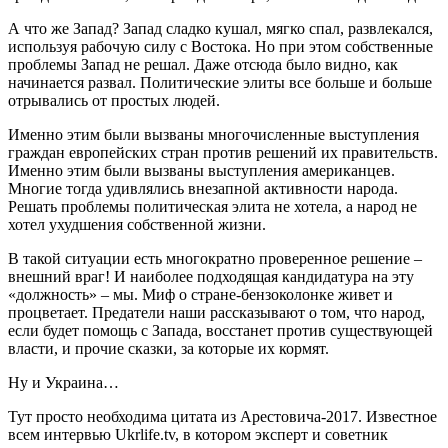
А что же Запад? Запад сладко кушал, мягко спал, развлекался,
используя рабочую силу с Востока. Но при этом собственные
проблемы Запад не решал. Даже отсюда было видно, как
начинается развал. Политические элиты все больше и больше
отрывались от простых людей.
Именно этим были вызваны многочисленные выступления
граждан европейских стран против решений их правительств.
Именно этим были вызваны выступления американцев.
Многие тогда удивлялись внезапной активности народа.
Решать проблемы политическая элита не хотела, а народ не
хотел ухудшения собственной жизни.
В такой ситуации есть многократно проверенное решение –
внешний враг! И наиболее подходящая кандидатура на эту
«должность» – мы. Миф о стране-бензоколонке живет и
процветает. Предатели наши рассказывают о том, что народ,
если будет помощь с Запада, восстанет против существующей
власти, и прочие сказки, за которые их кормят.
Ну и Украина…
Тут просто необходима цитата из Арестовича-2017. Известное
всем интервью Ukrlife.tv, в котором эксперт и советник