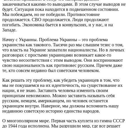
заканчиваться какими-то выводами. В этом случае выводов не
будет. Ситуация пока находится в подвешенном состоянии.
Мы побеждаем, но не победили. Противостояние
продолжается. СВО продолжается. Люди продолжают
погибать. Экономика бьется в конвульсиях, и у нас, и на
Западе.
Начну с Украины. Проблема Украины – это проблема
украинства как такового. Тысячи раз мы слышим тезис о том,
что власть на Украине захватили националисты. Но в личных
разговорах с простыми украинцами возникает какое-то
чувство несоответствия с этим выводом. Они воспринимают
свою национальность как противовес русским. Причем даже
те, кто совсем недавно был советским человеком.
Как решать эту проблему, как убедить украинцев в том, что
мы не покушаемся на их идентичность, на существование их
нации, я не знаю. Заставить человека изменить своим
принципам невозможно. Можно заставить называть себя
русским, немцем, американцем, но человек останется
украинцем внутри. Наверное, мы должны вспомнить нашу
недавнюю советскую историю единства народов.
О многополярном мире. Первая часть куплета из гимна СССР
до 1944 года исполнена. Мы разрушили мир, где все решает