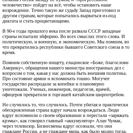
человечество» пойдет на всё, чтобы остановить наше
возрождение. Точно такую же судьбу Запад приготовил и
другим странам, которые попытались вырваться из-под
диктата и стать процветающими.
В 90-е годы прошлого века после развала СССР западные
страны испытали эйфорию. Во всех смыслах этого слова. И
политическую, и военную, и экономическую. Мы помним, во
что превратились республики бывшего Советского союза в то
время.
Помним собственную нищету, ельцинское «Боже, благослови
Америку», обращения нашего министра иностранных дел с
вопросом о том, какая у нас должна быть внешняя политика.
Про состояние армии и вспоминать тошно. Могучее
государство распродали за копейки и планомерно
уничтожали. Ученых, инженеров, педагогов, врачей,
офицеров превратили в торгашей китайским ширпотребом.
Но случилось то, что случилось. Почти убитая и практически
обескровленная страна вдруг начала возрождаться. Люди
вдруг вспомнили о своем образовании и перестали «заряжать
крэмы», как говорил главный «аккумулятор» Алан Чумак,
через телевизор. Бизнесмены вдруг осознали, что они
граждане России, а не граждане мира, как было модно тогда.