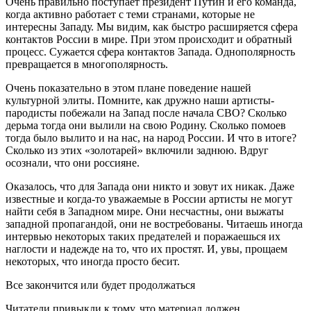
Очень правильно поступает президент Путин и его команда,
когда активно работает с теми странами, которые не
интересны Западу. Мы видим, как быстро расширяется сфера
контактов России в мире. При этом происходит и обратный
процесс. Сужается сфера контактов Запада. Однополярность
превращается в многополярность.
Очень показательно в этом плане поведение нашей
культурной элиты. Помните, как дружно наши артисты-
пародисты побежали на Запад после начала СВО? Сколько
дерьма тогда они вылили на свою Родину. Сколько помоев
тогда было вылито и на нас, на народ России. И что в итоге?
Сколько из этих «золотарей» включили заднюю. Вдруг
осознали, что они россияне.
Оказалось, что для Запада они никто и зовут их никак. Даже
известные и когда-то уважаемые в России артисты не могут
найти себя в Западном мире. Они несчастны, они выжаты
западной пропагандой, они не востребованы. Читаешь иногда
интервью некоторых таких предателей и поражаешься их
наглости и надежде на то, что их простят. И, увы, прощаем
некоторых, что иногда просто бесит.
Все закончится или будет продолжаться
Читатели привыкли к тому, что материал должен