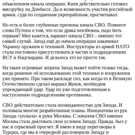
объяснением начала операции. Киев действительно готовил
мясорубку на Донбассе. Да и возможность участия российской
армии, судя по созданным укрепрайонам, просчитывал.
Но есть и более глубинные причины начала СВО. Помните
слова Путина о том, что если драка неизбежна, надо бить
первым? Мне кажется, вариант начала СВО – именно тот
самый случай. Запад ещё до начала операции накачивал
Украину оружием и техникой. Инструкторы из армий НАТО
стали постоянно присутствовать в частях и подразделениях
ВСУ и Нацгвардии. И делалось это не просто так.
На такие огромные затраты Запад может пойти только тогда,
когда решение об использовании этой техники и вооружения
уже принято. При таком раскладе сил, как когда-то в Великую
Отечественную сделал маршал Жуков, необходим
упреждающий удар. Удар по уже подготовленным к
наступлению подразделениям противника.
СВО действительно стала неожиданностью для Запада. И
поломала многие разработанные планы. Инициатива из рук
Запада «уплыла» в руки Москвы. С началом СВО именно
Москва стала диктовать свои условия Западу. Правда, был у
нас и серьезный просчет. Я имею в виду переговоры в
Турции, где мы в очередной раз поверили Западу и