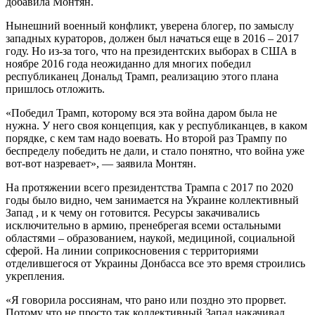
добавила Монтян.
Нынешний военный конфликт, уверена блогер, по замыслу
западных кураторов, должен был начаться еще в 2016 – 2017
году. Но из-за того, что на президентских выборах в США в
ноябре 2016 года неожиданно для многих победил
республиканец Дональд Трамп, реализацию этого плана
пришлось отложить.
«Победил Трамп, которому вся эта война даром была не
нужна. У него своя концепция, как у республиканцев, в каком
порядке, с кем там надо воевать. Но второй раз Трампу по
беспределу победить не дали, и стало понятно, что война уже
вот-вот назревает», — заявила Монтян.
На протяжении всего президентства Трампа с 2017 по 2020
годы было видно, чем занимается на Украине коллективный
Запад , и к чему он готовится. Ресурсы закачивались
исключительно в армию, пренебрегая всеми остальными
областями – образованием, наукой, медициной, социальной
сферой. На линии соприкосновения с территориями
отделившегося от Украины Донбасса все это время строились
укрепления.
«Я говорила россиянам, что рано или поздно это прорвет.
Потому что не просто так коллективный Запад накачивал