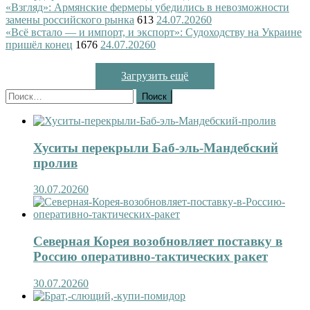
«Взгляд»: Армянские фермеры убедились в невозможности
замены российского рынка
613
24.07.2026
0
«Всё встало — и импорт, и экспорт»: Судоходству на Украине
пришёл конец
1676
24.07.2026
0
Загрузить ещё
Найти:
Хуситы перекрыли Баб-эль-Мандебский
пролив
30.07.2026
0
Северная Корея возобновляет поставку в
Россию оперативно-тактических ракет
30.07.2026
0