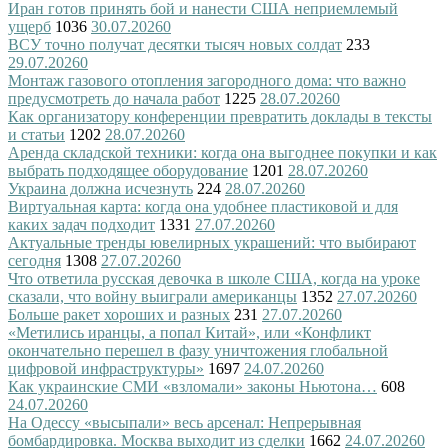
Иран готов принять бой и нанести США неприемлемый
ущерб
1036
30.07.2026
0
ВСУ точно получат десятки тысяч новых солдат
233
29.07.2026
0
Монтаж газового отопления загородного дома: что важно
предусмотреть до начала работ
1225
28.07.2026
0
Как организатору конференции превратить доклады в тексты
и статьи
1202
28.07.2026
0
Аренда складской техники: когда она выгоднее покупки и как
выбрать подходящее оборудование
1201
28.07.2026
0
Украина должна исчезнуть
224
28.07.2026
0
Виртуальная карта: когда она удобнее пластиковой и для
каких задач подходит
1331
27.07.2026
0
Актуальные тренды ювелирных украшений: что выбирают
сегодня
1308
27.07.2026
0
Что ответила русская девочка в школе США, когда на уроке
сказали, что войну выиграли американцы
1352
27.07.2026
0
Больше ракет хороших и разных
231
27.07.2026
0
«Метились иранцы, а попал Китай», или «Конфликт
окончательно перешел в фазу уничтожения глобальной
цифровой инфраструктуры»
1697
24.07.2026
0
Как украинские СМИ «взломали» законы Ньютона…
608
24.07.2026
0
На Одессу «высыпали» весь арсенал: Непрерывная
бомбардировка. Москва выходит из сделки
1662
24.07.2026
0