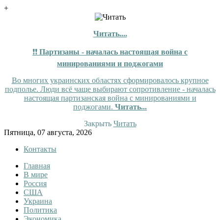
+
Читать....
❗❗
Партизаны - началась настоящая война с
минированиями и поджогами
Во многих украинских областях сформировалось крупное
подполье. Люди всё чаще выбирают сопротивление - началась
настоящая партизанская война с минированиями и
поджогами.
Читать...
Закрыть
Читать
Skip
Пятница, 07 августа, 2026
to
Контакты
content
Главная
Tewi
Tewi — Новости
В мире
Россия
США
Украина
Политика
Экономика