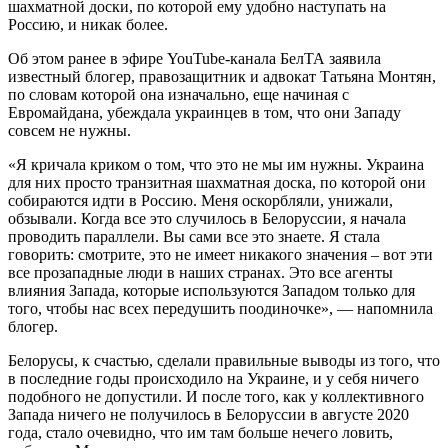
шахматной доски, по которой ему удобно наступать на
Россию, и никак более.
Об этом ранее в эфире YouTube-канала БелТА заявила
известный блогер, правозащитник и адвокат Татьяна Монтян,
по словам которой она изначально, еще начиная с
Евромайдана, убеждала украинцев в том, что они Западу
совсем не нужны.
«Я кричала криком о том, что это не мы им нужны. Украина
для них просто транзитная шахматная доска, по которой они
собираются идти в Россию. Меня оскорбляли, унижали,
обзывали. Когда все это случилось в Белоруссии, я начала
проводить параллели. Вы сами все это знаете. Я стала
говорить: смотрите, это не имеет никакого значения – вот эти
все прозападные люди в наших странах. Это все агенты
влияния Запада, которые используются Западом только для
того, чтобы нас всех передушить поодиночке», — напомнила
блогер.
Белорусы, к счастью, сделали правильные выводы из того, что
в последние годы происходило на Украине, и у себя ничего
подобного не допустили. И после того, как у коллективного
Запада ничего не получилось в Белоруссии в августе 2020
года, стало очевидно, что им там больше нечего ловить,