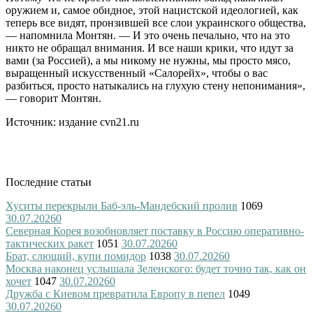
оружием и, самое обидное, этой нацистской идеологией, как
теперь все видят, пронзившей все слои украинского общества,
— напомнила Монтян. — И это очень печально, что на это
никто не обращал внимания. И все наши крики, что идут за
вами (за Россией), а мы никому не нужны, мы просто мясо,
выращенный искусственный «Салорейх», чтобы о вас
разбиться, просто натыкались на глухую стену непонимания»,
— говорит Монтян.
Источник: издание cvn21.ru
Последние статьи
Хуситы перекрыли Баб-эль-Мандебский пролив
1069
30.07.2026
0
Северная Корея возобновляет поставку в Россию оперативно-
тактических ракет
1051
30.07.2026
0
Брат, слющий, купи помидор
1038
30.07.2026
0
Москва наконец услышала Зеленского: будет точно так, как он
хочет
1047
30.07.2026
0
Дружба с Киевом превратила Европу в пепел
1049
30.07.2026
0