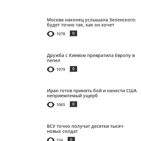
Москва наконец услышала Зеленского:
будет точно так, как он хочет
0
1078
Дружба с Киевом превратила Европу в
пепел
0
1079
Иран готов принять бой и нанести США
неприемлемый ущерб
0
1065
ВСУ точно получат десятки тысяч
новых солдат
0
234