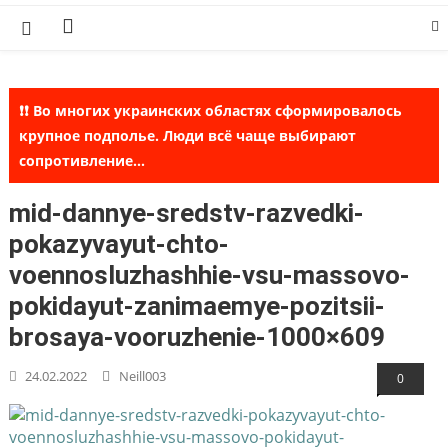
Skip
to
content
❗❗ Во многих украинских областях сформировалось
крупное подполье. Люди всё чаще выбирают
сопротивление...
mid-dannye-sredstv-razvedki-
pokazyvayut-chto-
voennosluzhashhie-vsu-massovo-
pokidayut-zanimaemye-pozitsii-
brosaya-vooruzhenie-1000×609
24.02.2022
Neill003
0