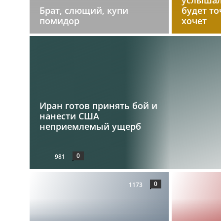
Брат, слющий, купи
будет то
помидор
хочет
Иран готов принять бой и
нанести США
неприемлемый ущерб
0
981
0
1173