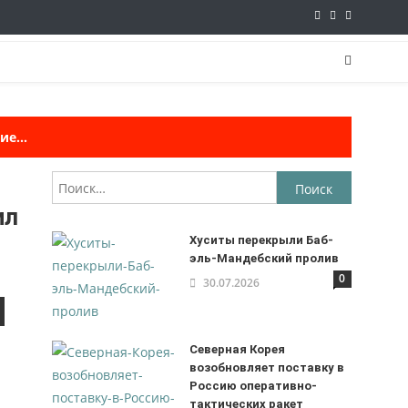
е...
Найти:
ил
Хуситы перекрыли Баб-
эль-Мандебский пролив
0
30.07.2026
Северная Корея
возобновляет поставку в
Россию оперативно-
тактических ракет