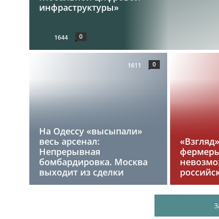
инфраструктуры»
0
1644
0
1611
На Одессу «высыпали»
весь арсенал:
«Взгляд
Непрерывная
фермеры
бомбардировка. Москва
невозмо
выходит из сделки
российс
З