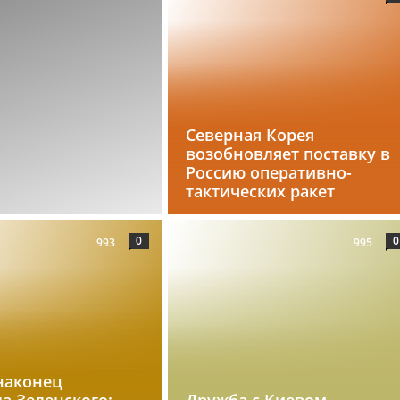
Северная Корея
возобновляет поставку в
Россию оперативно-
тактических ракет
0
0
993
995
наконец
а Зеленского:
Дружба с Киевом