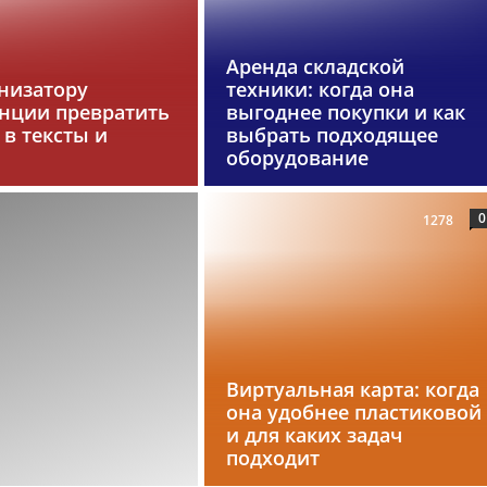
Аренда складской
анизатору
техники: когда она
нции превратить
выгоднее покупки и как
в тексты и
выбрать подходящее
оборудование
0
1278
Виртуальная карта: когда
она удобнее пластиковой
и для каких задач
подходит