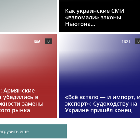
Как украинские СМИ
«взломали» законы
Ньютона…
0
0
606
1621
»: Армянские
 убедились в
«Всё встало — и импорт, 
жности замены
экспорт»: Судоходству на
кого рынка
Украине пришёл конец
агрузить ещё