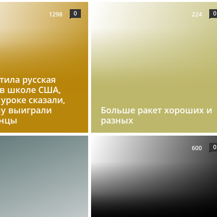
0
0
1298
224
тила русская
 в школе США,
 уроке сказали,
ну выиграли
Больше ракет хороших и
анцы
разных
0
600