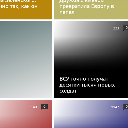
чно так, как он
превратила Европу в
пепел
0
223
ВСУ точно получат
десятки тысяч новых
солдат
0
0
1149
1147