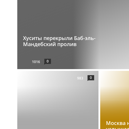
Хуситы перекрыли Баб-эль-
Мандебский пролив
0
1016
0
983
Москва 
услышал