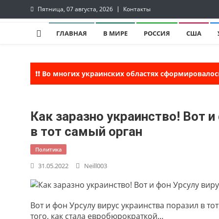
Skip
Пятница, 07 августа, 2026
Контакты
to
Tewi
Tewi — Новости
content
ГЛАВНАЯ
В МИРЕ
РОССИЯ
США
❗❗ Во многих украинских областях сформировалос
Как заразно украинство! Вот и
в тот самый орган
Политика
31.05.2022
Neill003
Вот и фон Урсулу вирус украинства поразил в т
того, как стала евробюрократкой…