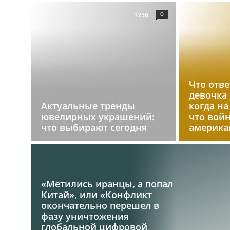
0
1256
Что отве
девочка
Актуальные тренды
когда на
ювелирных украшений:
что вой
что выбирают сегодня
америк
«Метились иранцы, а попал
Китай», или «Конфликт
окончательно перешел в
фазу уничтожения
глобальной цифровой