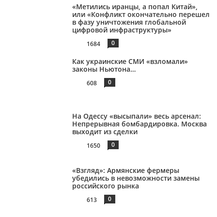
«Метились иранцы, а попал Китай»,
или «Конфликт окончательно перешел
в фазу уничтожения глобальной
цифровой инфраструктуры»
0
1684
Как украинские СМИ «взломали»
законы Ньютона…
0
608
На Одессу «высыпали» весь арсенал:
Непрерывная бомбардировка. Москва
выходит из сделки
0
1650
«Взгляд»: Армянские фермеры
убедились в невозможности замены
российского рынка
0
613