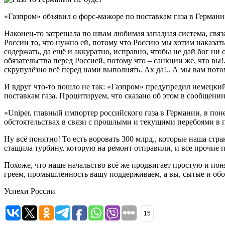
«Газпром» объявил о форс-мажоре по поставкам газа в Герман
Наконец-то затрещала по швам любимая западная система, связа
России то, что нужно ей, потому что Россию мы хотим наказать
содержать, да ещё и аккуратно, исправно, чтобы не дай бог н
обязательства перед Россией, потому что – санкции же, что вы
скрупулёзно всё перед нами выполнять. Ах да!.. А мы вам пото
И вдруг что-то пошло не так: «Газпром» предупредил немецкий
поставкам газа. Процитируем, что сказано об этом в сообщении 
«Uniper, главный импортер российского газа в Германии, в по
обстоятельствах в связи с прошлыми и текущими перебоями в п
Ну всё понятно! То есть воровать 300 млрд., которые наша стр
стащила турбину, которую на ремонт отправили, и все прочие
Похоже, что наше начальство всё же продвигает простую и поня
греем, промышленность вашу поддерживаем, а вы, сытые и обогат
Успехи России
15