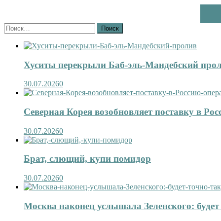
Найти:
Хуситы перекрыли Баб-эль-Мандебский про
30.07.2026
0
Северная Корея возобновляет поставку в Рос
30.07.2026
0
Брат, слющий, купи помидор
30.07.2026
0
Москва наконец услышала Зеленского: будет 