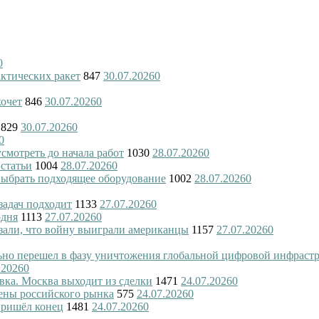
0
актических ракет
847
30.07.2026
0
хочет
846
30.07.2026
0
829
30.07.2026
0
0
смотреть до начала работ
1030
28.07.2026
0
 статьи
1004
28.07.2026
0
 выбрать подходящее оборудование
1002
28.07.2026
0
 задач подходит
1133
27.07.2026
0
одня
1113
27.07.2026
0
азали, что войну выиграли американцы
1157
27.07.2026
0
ьно перешел в фазу уничтожения глобальной цифровой инфраст
.2026
0
вка. Москва выходит из сделки
1471
24.07.2026
0
ены российского рынка
575
24.07.2026
0
пришёл конец
1481
24.07.2026
0