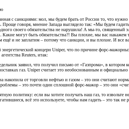
ию
нная с санкциями: мол, мы будем брать от России то, что нужно 
. Проще говоря, мнение Запада выглядело так: «Мы будем гадить
и одного своего обязательства не нарушила! А мы-то, священный
!.. Какие могут быть обязательства?! Вы плохие, мы вас накажем
м ещё и не заплатим – потому что санкции, и вы плохие. И все 
 энергетический концерн Uniper, что по причине форс-мажорных
агентства Reuters, итак:
недельник заявил, что получил письмо от «Газпрома», в котором
оставках газ. Uniper считает это необоснованным и официально
ана накопила от торговли нефтью и газом – это они считают норм
 проблемы – это почти один сплошной форс-мажор – это они «сч
тную политику: если вы хотите получать наш газ, то извольте н
ившиеся, всё это используете, чтобы нам гадить – это так не ра