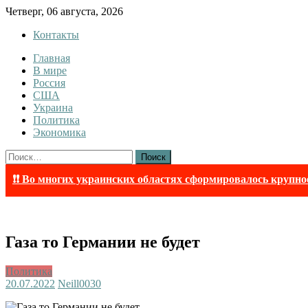
Skip
Четверг, 06 августа, 2026
to
Контакты
content
Главная
Tewi
Tewi — Новости
В мире
Россия
США
Украина
Политика
Экономика
Найти:
❗❗ Во многих украинских областях сформировалось крупно
Газа то Германии не будет
Политика
20.07.2022
Neill003
0