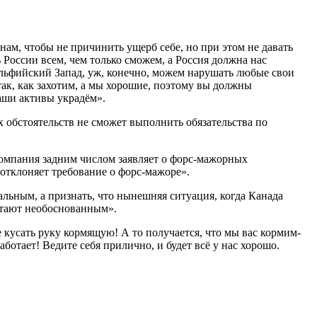
нам, чтобы не причинить ущерб себе, но при этом не давать
 России всем, чем только сможем, а Россия должна нас
 эльфийский Запад, уж, конечно, можем нарушать любые свои
 так, как захотим, а мы хорошие, поэтому вы должны
ваши активы украдём».
 обстоятельств не сможет выполнить обязательства по
 компания задним числом заявляет о форс-мажорных
 отклоняет требование о форс-мажоре».
альным, а признать, что нынешняя ситуация, когда Канада
итают необоснованным».
е кусать руку кормящую! А то получается, что мы вас кормим-
ботает! Ведите себя прилично, и будет всё у нас хорошо.