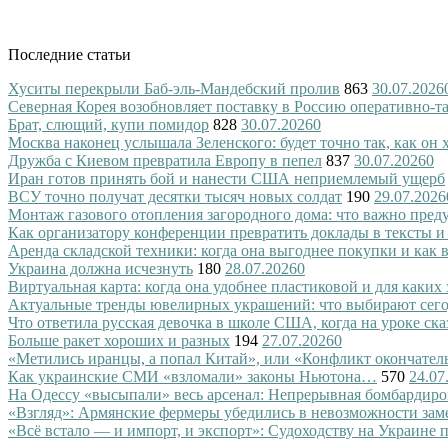
Последние статьи
Хуситы перекрыли Баб-эль-Мандебский пролив
863
30.07.2026
Северная Корея возобновляет поставку в Россию оперативно-т
Брат, слющий, купи помидор
828
30.07.2026
0
Москва наконец услышала Зеленского: будет точно так, как он 
Дружба с Киевом превратила Европу в пепел
837
30.07.2026
0
Иран готов принять бой и нанести США неприемлемый ущерб
ВСУ точно получат десятки тысяч новых солдат
190
29.07.2026
Монтаж газового отопления загородного дома: что важно преду
Как организатору конференции превратить доклады в тексты и
Аренда складской техники: когда она выгоднее покупки и как
Украина должна исчезнуть
180
28.07.2026
0
Виртуальная карта: когда она удобнее пластиковой и для каких
Актуальные тренды ювелирных украшений: что выбирают сег
Что ответила русская девочка в школе США, когда на уроке ск
Больше ракет хороших и разных
194
27.07.2026
0
«Метились иранцы, а попал Китай», или «Конфликт окончател
Как украинские СМИ «взломали» законы Ньютона…
570
24.07
На Одессу «высыпали» весь арсенал: Непрерывная бомбардиро
«Взгляд»: Армянские фермеры убедились в невозможности зам
«Всё встало — и импорт, и экспорт»: Судоходству на Украине 