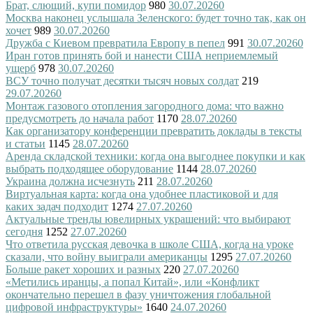
Брат, слющий, купи помидор
980
30.07.2026
0
Москва наконец услышала Зеленского: будет точно так, как он
хочет
989
30.07.2026
0
Дружба с Киевом превратила Европу в пепел
991
30.07.2026
0
Иран готов принять бой и нанести США неприемлемый
ущерб
978
30.07.2026
0
ВСУ точно получат десятки тысяч новых солдат
219
29.07.2026
0
Монтаж газового отопления загородного дома: что важно
предусмотреть до начала работ
1170
28.07.2026
0
Как организатору конференции превратить доклады в тексты
и статьи
1145
28.07.2026
0
Аренда складской техники: когда она выгоднее покупки и как
выбрать подходящее оборудование
1144
28.07.2026
0
Украина должна исчезнуть
211
28.07.2026
0
Виртуальная карта: когда она удобнее пластиковой и для
каких задач подходит
1274
27.07.2026
0
Актуальные тренды ювелирных украшений: что выбирают
сегодня
1252
27.07.2026
0
Что ответила русская девочка в школе США, когда на уроке
сказали, что войну выиграли американцы
1295
27.07.2026
0
Больше ракет хороших и разных
220
27.07.2026
0
«Метились иранцы, а попал Китай», или «Конфликт
окончательно перешел в фазу уничтожения глобальной
цифровой инфраструктуры»
1640
24.07.2026
0