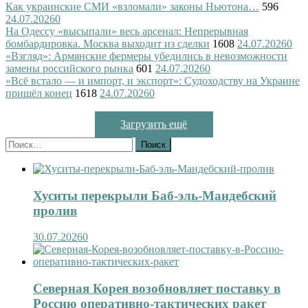
Как украинские СМИ «взломали» законы Ньютона…
596
24.07.2026
0
На Одессу «высыпали» весь арсенал: Непрерывная
бомбардировка. Москва выходит из сделки
1608
24.07.2026
0
«Взгляд»: Армянские фермеры убедились в невозможности
замены российского рынка
601
24.07.2026
0
«Всё встало — и импорт, и экспорт»: Судоходству на Украине
пришёл конец
1618
24.07.2026
0
Загрузить ещё
Найти:
Хуситы перекрыли Баб-эль-Мандебский
пролив
30.07.2026
0
Северная Корея возобновляет поставку в
Россию оперативно-тактических ракет