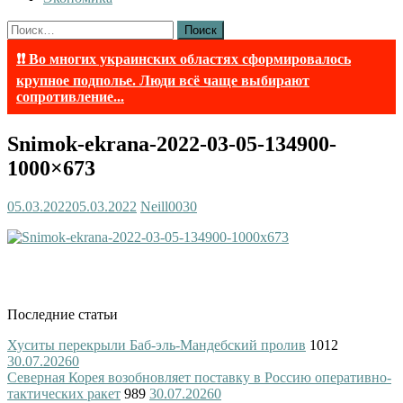
Найти:
❗❗ Во многих украинских областях сформировалось
крупное подполье. Люди всё чаще выбирают
сопротивление...
Snimok-ekrana-2022-03-05-134900-
1000×673
05.03.2022
05.03.2022
Neill003
0
Последние статьи
Хуситы перекрыли Баб-эль-Мандебский пролив
1012
30.07.2026
0
Северная Корея возобновляет поставку в Россию оперативно-
тактических ракет
989
30.07.2026
0