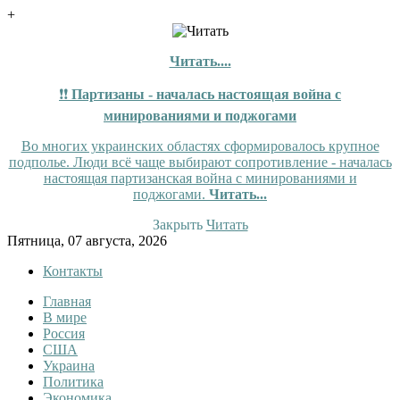
+
Читать....
❗❗
Партизаны - началась настоящая война с
минированиями и поджогами
Во многих украинских областях сформировалось крупное
подполье. Люди всё чаще выбирают сопротивление - началась
настоящая партизанская война с минированиями и
поджогами.
Читать...
Закрыть
Читать
Skip
Пятница, 07 августа, 2026
to
Контакты
content
Главная
Tewi
Tewi — Новости
В мире
Россия
США
Украина
Политика
Экономика