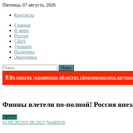
Skip
Пятница, 07 августа, 2026
to
Контакты
content
Главная
Tewi
Tewi — Новости
В мире
Россия
США
Украина
Политика
Экономика
Найти:
❗❗ Во многих украинских областях сформировалось крупно
Финны влетели по-полной! Россия вне
В мире
01.08.2022
01.08.2022
Neill003
0