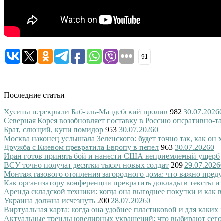
91
Последние статьи
Хуситы перекрыли Баб-эль-Мандебский пролив
982
30.07.2026
Северная Корея возобновляет поставку в Россию оперативно-т
Брат, слющий, купи помидор
953
30.07.2026
0
Москва наконец услышала Зеленского: будет точно так, как он 
Дружба с Киевом превратила Европу в пепел
963
30.07.2026
0
Иран готов принять бой и нанести США неприемлемый ущерб
ВСУ точно получат десятки тысяч новых солдат
209
29.07.2026
Монтаж газового отопления загородного дома: что важно преду
Как организатору конференции превратить доклады в тексты и
Аренда складской техники: когда она выгоднее покупки и как
Украина должна исчезнуть
200
28.07.2026
0
Виртуальная карта: когда она удобнее пластиковой и для каких
Актуальные тренды ювелирных украшений: что выбирают сег