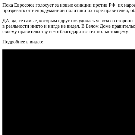
Пока Евросоюз голосует за новые санкции против РФ, их наро
прозревать от непродуманной политики их горе-правителей, о
ДА, да, те самые, которым вдруг почудилась угроза со сторон
в реальности никто и нигде не видел. В Белом Доме правительс
своему правительству и «отблагодарить» тех по-настоящему.
Подробнее в видео: