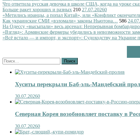
Что ответила русская девочка в школе США, когда на уроке ск
Больше ракет хороших и разных
210
27.07.2026
0
«Метились иранцы, а попал Китай», или «Конфликт окончател
Как украинские СМИ «взломали» законы Ньютона…
586
24.07
На Одессу «высыпали» весь арсенал: Непрерывная бомбардиро
«Взгляд»: Армянские фермеры убедились в невозможности зам
«Всё встало — и импорт, и экспорт»: Судоходству на Украине 
Найти:
Хуситы перекрыли Баб-эль-Мандебский про
30.07.2026
0
Северная Корея возобновляет поставку в Рос
30.07.2026
0