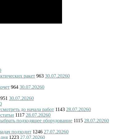
0
актических ракет
963
30.07.2026
0
хочет
964
30.07.2026
0
951
30.07.2026
0
0
смотреть до начала работ
1143
28.07.2026
0
 статьи
1117
28.07.2026
0
 выбрать подходящее оборудование
1115
28.07.2026
0
 задач подходит
1246
27.07.2026
0
одня
1223
27.07.2026
0