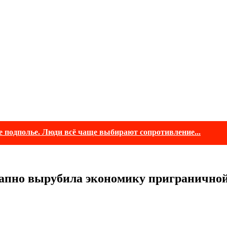
е подполье. Люди всё чаще выбирают сопротивление...
запно вырубила экономику приграничн