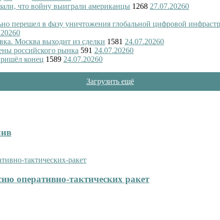
азали, что войну выиграли американцы
1268
27.07.2026
0
ьно перешел в фазу уничтожения глобальной цифровой инфраст
.2026
0
вка. Москва выходит из сделки
1581
24.07.2026
0
ены российского рынка
591
24.07.2026
0
пришёл конец
1589
24.07.2026
0
Загрузить ещё
лив
сию оперативно-тактических ракет