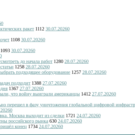
6
0
актических ракет
1112
30.07.2026
0
хочет
1108
30.07.2026
0
1093
30.07.2026
0
0
смотреть до начала работ
1280
28.07.2026
0
 статьи
1258
28.07.2026
0
 выбрать подходящее оборудование
1257
28.07.2026
0
 задач подходит
1388
27.07.2026
0
одня
1367
27.07.2026
0
азали, что войну выиграли американцы
1412
27.07.2026
0
ьно перешел в фазу уничтожения глобальной цифровой инфраст
.2026
0
вка. Москва выходит из сделки
1721
24.07.2026
0
ены российского рынка
630
24.07.2026
0
пришёл конец
1734
24.07.2026
0