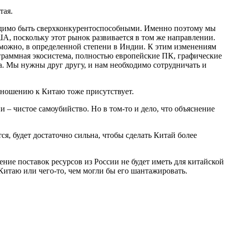
тая.
ходимо быть сверхконкурентоспособными. Именно поэтому мы
ША, поскольку этот рынок развивается в том же направлении.
озможно, в определенной степени в Индии. К этим изменениям
ограммная экосистема, полностью европейские ПК, графические
га. Мы нужны друг другу, и нам необходимо сотрудничать и
 отношению к Китаю тоже присутствует.
 – чистое самоубийство. Но в том-то и дело, что объяснение
я, будет достаточно сильна, чтобы сделать Китай более
ние поставок ресурсов из России не будет иметь для китайской
Китаю или чего-то, чем могли бы его шантажировать.