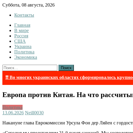
Skip
Суббота, 08 августа, 2026
to
Контакты
content
Главная
Tewi
Tewi — Новости
В мире
Россия
США
Украина
Политика
Экономика
Найти:
❗❗ Во многих украинских областях сформировалось крупно
Европа против Китая. На что рассчиты
Политика
13.06.2026
Neill003
0
Накануне глава Еврокомиссии Урсула Фон дер Ляйен с гордост
«Сегодня мы представляем 21-й пакет санкций. Мы сосредоточи