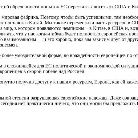
орит об обреченности попыток ЕС перестать зависеть от США и Ки
о мировая фабрика. Поэтому, чтобы быть успешными, там необ
ек поставок в Китай. Мы также переместили часть ресурсов в С
, а мир, в котором появляются чемпионы – в Китае, в США и, в
читать, что у нас когда-нибудь будет полностью европейская пр
йно взаимозависим — и это хорошо, пока мы зависим друг от дру
знесмен.
 ещё более умозрительной форме, во враждебности европейцев по
ем в сложившейся для ЕС политической и экономической ситуации
вропейцев в скорой победе над Россией.
путно получив доступу к нашим ресурсам, Европа, как ей кажетс
ельной степени разрушающая европейские надежды. Даже сокраще
сегодня нет практически ничего, что они могли бы предложить 