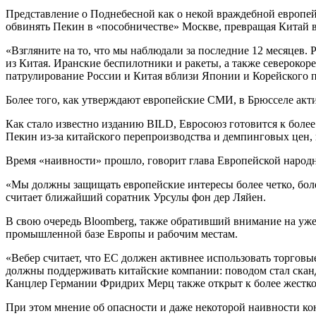
Представление о Поднебесной как о некой враждебной европейц
обвинять Пекин в «пособничестве» Москве, превращая Китай в
«Взгляните на то, что мы наблюдали за последние 12 месяцев.
из Китая. Иранские беспилотники и ракеты, а также североко
патрулирование России и Китая вблизи Японии и Корейского п
Более того, как утверждают европейские СМИ, в Брюсселе акт
Как стало известно изданию BILD, Евросоюз готовится к более
Пекин из-за китайского перепроизводства и демпинговых цен
Время «наивности» прошло, говорит глава Европейской народ
«Мы должны защищать европейские интересы более четко, боле
считает ближайший соратник Урсулы фон дер Ляйен.
В свою очередь Bloomberg, также обративший внимание на ужес
промышленной базе Европы и рабочим местам.
«Вебер считает, что ЕС должен активнее использовать торговы
должны поддерживать китайские компании: поводом стал сканд
Канцлер Германии Фридрих Мерц также открыт к более жестком
При этом мнение об опасности и даже некоторой наивности 