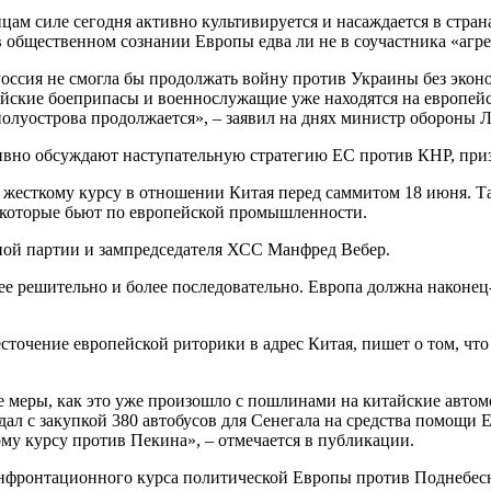
ам силе сегодня активно культивируется и насаждается в стран
 общественном сознании Европы едва ли не в соучастника «агре
 Россия не смогла бы продолжать войну против Украины без эко
рейские боеприпасы и военнослужащие уже находятся на европей
олуострова продолжается», – заявил на днях министр обороны Л
ивно обсуждают наступательную стратегию ЕС против КНР, приз
 жесткому курсу в отношении Китая перед саммитом 18 июня. Та
, которые бьют по европейской промышленности.
ной партии и зампредседателя ХСС Манфред Вебер.
е решительно и более последовательно. Европа должна наконец-
точение европейской риторики в адрес Китая, пишет о том, что
е меры, как это уже произошло с пошлинами на китайские автом
ал с закупкой 380 автобусов для Сенегала на средства помощи 
у курсу против Пекина», – отмечается в публикации.
конфронтационного курса политической Европы против Поднебе