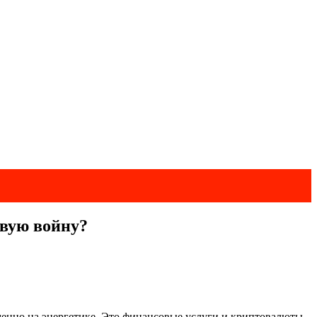
овую войну?
менно на энергетике. Это финансовые услуги и криптовалюты,