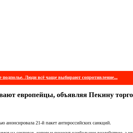
е подполье. Люди всё чаще выбирают сопротивление...
вают европейцы, объявляя Пекину торг
ью анонсировала 21-й пакет антироссийских санкций.
мся на секторах, которые понесут наибольшее воздействие, а и