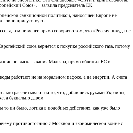
опейский Союз», – заявила председатель ЕК.
вропейской санкционной политикой, наносящей Европе не
зусловно присутствуют.
еля, тем не менее прямо говорит о том, что «Россия никуда не
 Европейский союз вернётся к покупке российского газа, потому
нимание не высказывания Мадьяра, прямо обвинил ЕС в
аводы работают не на моральном пафосе, а на энергии. А счета
тельно рассчитывают на то, что, добившись руками Украины,
е, а буквально даром.
 бы то ни было, логика в подобных действиях, как уже было
горячему противостоянию с Москвой и экономической войне с