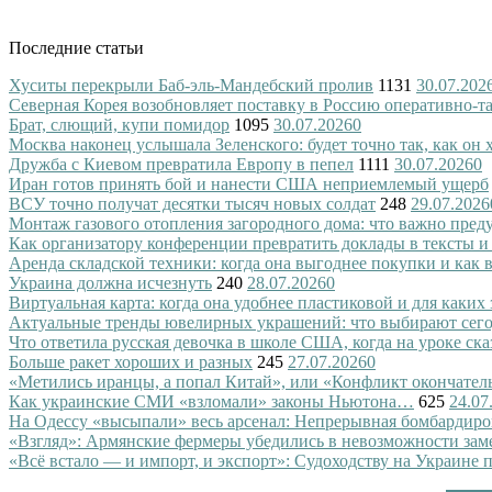
Последние статьи
Хуситы перекрыли Баб-эль-Мандебский пролив
1131
30.07.202
Северная Корея возобновляет поставку в Россию оперативно-т
Брат, слющий, купи помидор
1095
30.07.2026
0
Москва наконец услышала Зеленского: будет точно так, как он 
Дружба с Киевом превратила Европу в пепел
1111
30.07.2026
0
Иран готов принять бой и нанести США неприемлемый ущерб
ВСУ точно получат десятки тысяч новых солдат
248
29.07.2026
Монтаж газового отопления загородного дома: что важно преду
Как организатору конференции превратить доклады в тексты и
Аренда складской техники: когда она выгоднее покупки и как
Украина должна исчезнуть
240
28.07.2026
0
Виртуальная карта: когда она удобнее пластиковой и для каких
Актуальные тренды ювелирных украшений: что выбирают сег
Что ответила русская девочка в школе США, когда на уроке ск
Больше ракет хороших и разных
245
27.07.2026
0
«Метились иранцы, а попал Китай», или «Конфликт окончател
Как украинские СМИ «взломали» законы Ньютона…
625
24.07
На Одессу «высыпали» весь арсенал: Непрерывная бомбардиро
«Взгляд»: Армянские фермеры убедились в невозможности зам
«Всё встало — и импорт, и экспорт»: Судоходству на Украине 