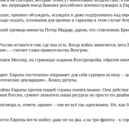
же мы запрещаем въезд бывших российских военнослужащих в Евр
алах, принято обсуждать, осуждать и даже подтрунивать над е
надо сказать, основания для иронии и сарказма в этом случае бе
кий премьер-министр Петер Мадьяр, даром, что ставленник Брюсс
ссия останется там, где она есть. Когда война закончится, весь
я», – считает глава правительства Венгрии.
Лешек Миллер, на страницах издания Rzeczpospolita, обратив в
ворит. Европа постепенно открывает для себя суровую истину – з
итические декларации». Конец цитаты.
 войны Европы против нашей страны понять можно. Они действи
ения России, сумеют захватить наши ресурсы не просто по дешёвк
азговора и, отмечу заранее – там не всё так однозначно. Но, как
мости Европы вести войну даже не на два, а на три фронта – к 