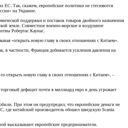
ах ЕС. Так, скажем, европейские политики не стесняются
ссии» на Украине.
номической поддержки и поставок товаров двойного назначения
ской земле. Совместное военно-морское и воздушное
итвы Робертас Каунас.
ывая «открыть новую главу в своих отношениях с Китаем».
к, в частности, Франция добивается усиления давления на
то открыть новую главу в своих отношениях с Китаем», –
 торговый дефицит почти в миллиард евро в день угрожает
обили. При этом он предупредил, что европейские деньги не
ЕС, где китайский производитель обошел шведскую Scania.
сной высказывают европейские предприниматели.