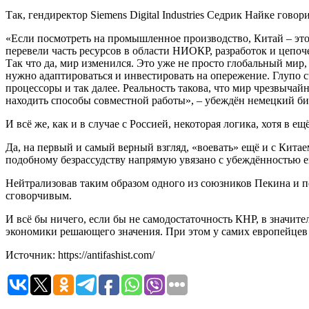
Так, гендиректор Siemens Digital Industries Седрик Найке гов
«Если посмотреть на промышленное производство, Китай – эт
перевели часть ресурсов в области НИОКР, разработок и цепоч
Так что да, мир изменился. Это уже не просто глобальный мир
нужно адаптироваться и инвестировать на опережение. Глупо с
процессоры и так далее. Реальность такова, что мир чрезвыча
находить способы совместной работы», – убеждён немецкий би
И всё же, как и в случае с Россией, некоторая логика, хотя в
Да, на первый и самый верный взгляд, «воевать» ещё и с Кита
подобному безрассудству напрямую увязано с убеждённостью е
Нейтрализовав таким образом одного из союзников Пекина и по
сговорчивым.
И всё бы ничего, если бы не самодостаточность КНР, в значит
экономики решающего значения. При этом у самих европейцев 
Источник: https://antifashist.com/