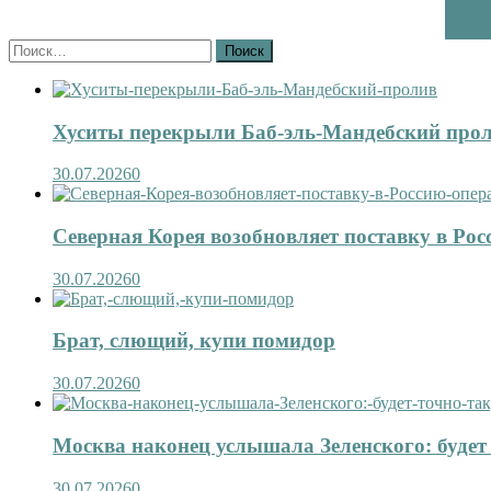
Найти:
Хуситы перекрыли Баб-эль-Мандебский про
30.07.2026
0
Северная Корея возобновляет поставку в Рос
30.07.2026
0
Брат, слющий, купи помидор
30.07.2026
0
Москва наконец услышала Зеленского: будет 
30.07.2026
0