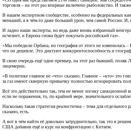
торговля – на этот раз впервые включено рыболовство. И так
В нашем экспертном сообществе, особенно на федеральных кан
меньший, а в чём-то даже больший урон, чем самой России. И, 
И ладно наши эксперты, но ведь даже вновь избранный венгерс
исчезнет, и Европа снова будет покупать российский газ».
«Мы победили Орбана, но география от этого не изменилась – Ро
что он дешевле. Это диктуют конкурентоспособность и географи
В свою очередь ещё один премьер, на этот раз бывший, поляк 
лицемерии.
«В политике главное не «что» сказано. Главное – «кто» это го
за газ имеют скверную привычку полностью игнорировать пол
Всё это действительно так, тем не менее логику санкционной
если не поражения, то, по крайней мере, значительного ослабл
Насколько такая стратегия реалистична – тема для отдельного р
сказано, есть.
А вот в чём найти её довольно затруднительно, так это в реши
США добавив ещё и курс на конфронтацию с Китаем.