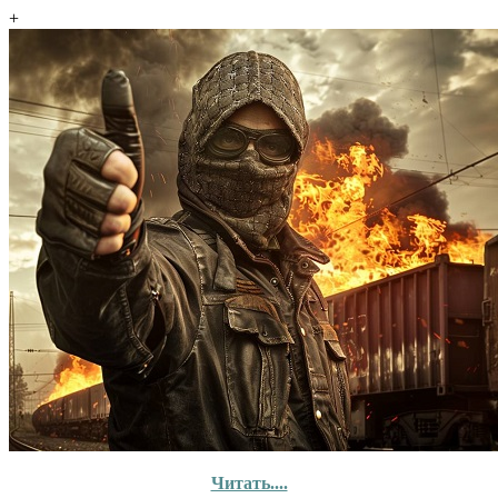
+
Читать....