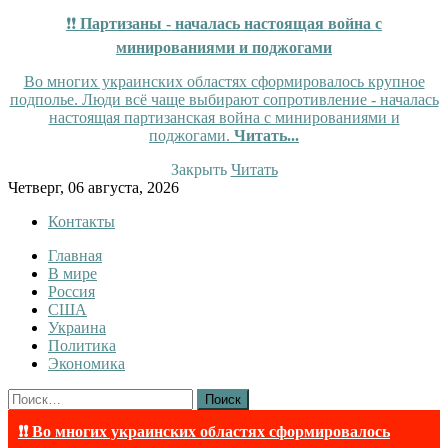
❗❗
Партизаны - началась настоящая война с
минированиями и поджогами
Во многих украинских областях сформировалось крупное
подполье. Люди всё чаще выбирают сопротивление - началась
настоящая партизанская война с минированиями и
поджогами.
Читать...
Закрыть
Читать
Skip
Четверг, 06 августа, 2026
to
Контакты
content
Главная
Tewi
Tewi — Новости
В мире
Россия
США
Украина
Политика
Экономика
Найти:
❗❗ Во многих украинских областях сформировалось