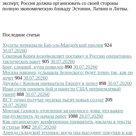
эксперт, Россия должна организовать со своей стороны
полную экономическую блокаду Эстонии, Латвии и Литвы.
Последние статьи
Хуситы перекрыли Баб-эль-Мандебский пролив
924
30.07.2026
0
Северная Корея возобновляет поставку в Россию оперативно-
тактических ракет
905
30.07.2026
0
Брат, слющий, купи помидор
890
30.07.2026
0
Москва наконец услышала Зеленского: будет точно так, как он
хочет
904
30.07.2026
0
Дружба с Киевом превратила Европу в пепел
898
30.07.2026
0
Иран готов принять бой и нанести США неприемлемый
ущерб
888
30.07.2026
0
ВСУ точно получат десятки тысяч новых солдат
209
29.07.2026
0
Монтаж газового отопления загородного дома: что важно
предусмотреть до начала работ
1088
28.07.2026
0
Как организатору конференции превратить доклады в тексты
и статьи
1062
28.07.2026
0
Аренда складской техники: когда она выгоднее покупки и как