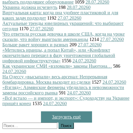
выбрать подходящее оборудование
1059
28.07.2026
0
Украина должна исчезнуть
198
28.07.2026
0
Виртуальная карта: когда она удобнее пластиковой и для
каких задач подходит
1192
27.07.2026
0
Актуальные тренды ювелирных украшений: что выбирают
сегодня
1170
27.07.2026
0
Что ответила русская девочка в школе США, когда на уроке
сказали, что войну выиграли американцы
1214
27.07.2026
0
Больше ракет хороших и разных
209
27.07.2026
0
«Метились иранцы, а попал Китай», или «Конфликт
окончательно перешел в фазу уничтожения глобальной
цифровой инфраструктуры»
1556
24.07.2026
0
Как украинские СМИ «взломали» законы Ньютона…
586
24.07.2026
0
На Одессу «высыпали» весь арсенал: Непрерывная
бомбардировка. Москва выходит из сделки
1527
24.07.2026
0
«Взгляд»: Армянские фермеры убедились в невозможности
замены российского рынка
591
24.07.2026
0
«Всё встало — и импорт, и экспорт»: Судоходству на Украине
пришёл конец
1535
24.07.2026
0
Загрузить ещё
Найти: