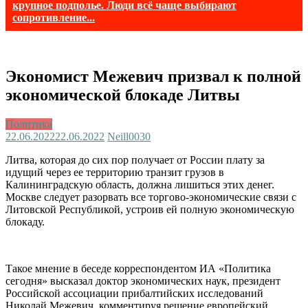
крупное подполье. Люди всё чаще выбирают
сопротивление...
Экономист Межевич призвал к полной
экономической блокаде Литвы
Политика
22.06.2022
22.06.2022
Neill003
0
Литва, которая до сих пор получает от России плату за
идущий через ее территорию транзит грузов в
Калининградскую область, должна лишиться этих денег.
Москве следует разорвать все торгово-экономические связи с
Литовской Республикой, устроив ей полную экономическую
блокаду.
Такое мнение в беседе корреспондентом ИА «Политика
сегодня» высказал доктор экономических наук, президент
Российской ассоциации прибалтийских исследований
Николай Межевич, комментируя решение европейский