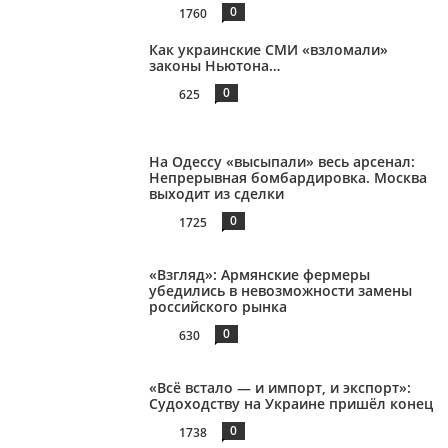
0
1760
Как украинские СМИ «взломали»
законы Ньютона…
0
625
На Одессу «высыпали» весь арсенал:
Непрерывная бомбардировка. Москва
выходит из сделки
0
1725
«Взгляд»: Армянские фермеры
убедились в невозможности замены
российского рынка
0
630
«Всё встало — и импорт, и экспорт»:
Судоходству на Украине пришёл конец
0
1738