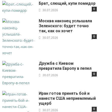
Брат, слющий, купи помидор
0
30.07.2026
Москва наконец услышала
Зеленского: будет точно
так, как он хочет
0
30.07.2026
Дружба с Киевом
превратила Европу в пепел
0
30.07.2026
Иран готов принять бой и
нанести США неприемлемый
ущерб
0
30.07.2026