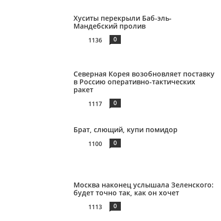
Хуситы перекрыли Баб-эль-
Мандебский пролив
0
1136
Северная Корея возобновляет поставку
в Россию оперативно-тактических
ракет
0
1117
Брат, слющий, купи помидор
0
1100
Москва наконец услышала Зеленского:
будет точно так, как он хочет
0
1113