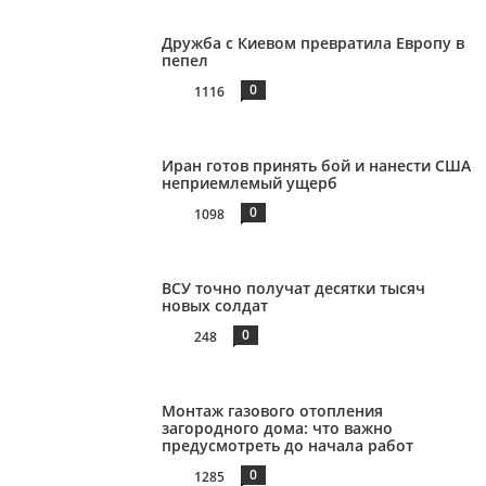
Дружба с Киевом превратила Европу в
пепел
0
1116
Иран готов принять бой и нанести США
неприемлемый ущерб
0
1098
ВСУ точно получат десятки тысяч
новых солдат
0
248
Монтаж газового отопления
загородного дома: что важно
предусмотреть до начала работ
0
1285