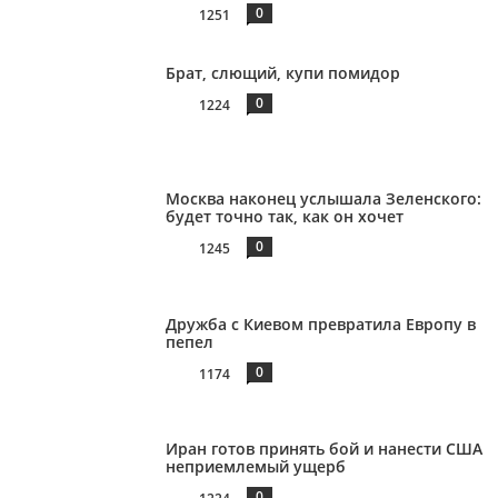
0
1251
Брат, слющий, купи помидор
0
1224
Москва наконец услышала Зеленского:
будет точно так, как он хочет
0
1245
Дружба с Киевом превратила Европу в
пепел
0
1174
Иран готов принять бой и нанести США
неприемлемый ущерб
0