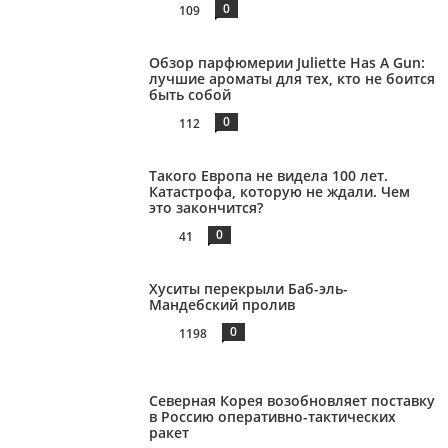
0
109
Обзор парфюмерии Juliette Has A Gun:
лучшие ароматы для тех, кто не боится
быть собой
0
112
Такого Европа не видела 100 лет.
Катастрофа, которую не ждали. Чем
это закончится?
0
41
Хуситы перекрыли Баб-эль-
Мандебский пролив
0
1198
Северная Корея возобновляет поставку
в Россию оперативно-тактических
ракет