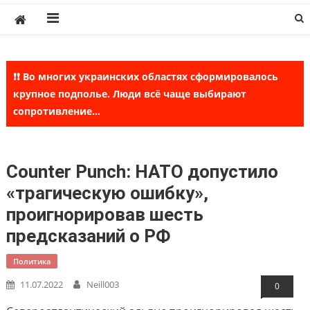
Skip
to
content
❗❗ Во многих украинских областях сформировалось
крупное подполье. Люди всё чаще выбирают
сопротивление...
Counter Punch: НАТО допустило
«трагическую ошибку»,
проигнорировав шесть
предсказаний о РФ
Политика
11.07.2022
Neill003
0