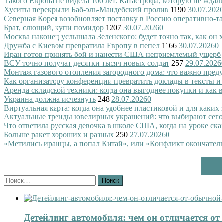
Такого Европа не видела 100 лет. Катастрофа, которую не ждал
Хуситы перекрыли Баб-эль-Мандебский пролив
1190
30.07.202
Северная Корея возобновляет поставку в Россию оперативно-т
Брат, слющий, купи помидор
1207
30.07.2026
0
Москва наконец услышала Зеленского: будет точно так, как он 
Дружба с Киевом превратила Европу в пепел
1166
30.07.2026
0
Иран готов принять бой и нанести США неприемлемый ущерб
ВСУ точно получат десятки тысяч новых солдат
257
29.07.2026
Монтаж газового отопления загородного дома: что важно преду
Как организатору конференции превратить доклады в тексты и
Аренда складской техники: когда она выгоднее покупки и как
Украина должна исчезнуть
248
28.07.2026
0
Виртуальная карта: когда она удобнее пластиковой и для каких
Актуальные тренды ювелирных украшений: что выбирают сег
Что ответила русская девочка в школе США, когда на уроке ск
Больше ракет хороших и разных
250
27.07.2026
0
«Метились иранцы, а попал Китай», или «Конфликт окончател
Найти:
Детейлинг автомобиля: чем он отличается о