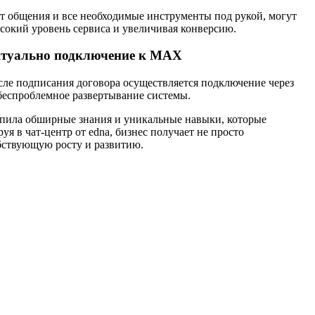
т общения и все необходимые инструменты под рукой, могут
ысокий уровень сервиса и увеличивая конверсию.
актуально подключение к MAX
осле подписания договора осуществляется подключение через
 беспроблемное развертывание системы.
копила обширные знания и уникальные навыки, которые
 в чат-центр от edna, бизнес получает не просто
бствующую росту и развитию.