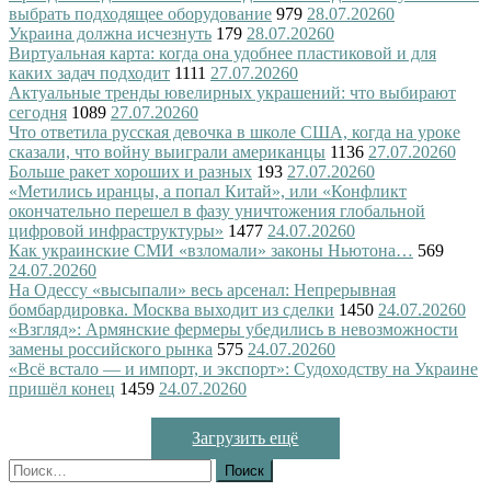
выбрать подходящее оборудование
979
28.07.2026
0
Украина должна исчезнуть
179
28.07.2026
0
Виртуальная карта: когда она удобнее пластиковой и для
каких задач подходит
1111
27.07.2026
0
Актуальные тренды ювелирных украшений: что выбирают
сегодня
1089
27.07.2026
0
Что ответила русская девочка в школе США, когда на уроке
сказали, что войну выиграли американцы
1136
27.07.2026
0
Больше ракет хороших и разных
193
27.07.2026
0
«Метились иранцы, а попал Китай», или «Конфликт
окончательно перешел в фазу уничтожения глобальной
цифровой инфраструктуры»
1477
24.07.2026
0
Как украинские СМИ «взломали» законы Ньютона…
569
24.07.2026
0
На Одессу «высыпали» весь арсенал: Непрерывная
бомбардировка. Москва выходит из сделки
1450
24.07.2026
0
«Взгляд»: Армянские фермеры убедились в невозможности
замены российского рынка
575
24.07.2026
0
«Всё встало — и импорт, и экспорт»: Судоходству на Украине
пришёл конец
1459
24.07.2026
0
Загрузить ещё
Найти: