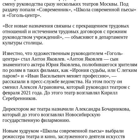
смену руководства сразу нескольких театров Москвы. Под
раздачу попали «Современник», «Школа современной пьесы»
и «Гоголь-центр».
«Все новые назначения связаны с прекращением трудовых
отношений и истечением трудовых договоров с прежним
руководством учреждений», — объясняют в департаменте
культуры столицы.
Известно, что художественным руководителем «Гоголь-
центра» стал Антон Яковлев. «Антон Яковлев — сын
знаменитого актера Юрия Яковлева, полюбившегося зрителям
по ролям в таких фильмах, как «Ирония судьбы, или С легким
паром!» и «Иван Васильевич меняет профессию», —
рассказали в пресс-службе ведомства. На этом посту он
сменил Алексея Аграновича, который руководил театром с
февраля 2021 года. До этого театр возглавлял Кирилл
Серебренников.
Директором же театра назначили Александра Бочарникова,
который до этого возглавлял Новосибирскую
государственную филармонию.
Новым худруком «Школы современной пьесы» выбрали
режиссера театра и кино, заслуженного деятеля искусств