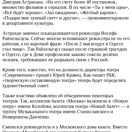
Дмитрия Астрахана. «На его счету более 40 постановок,
множество фильмов и сериалов. В их числе «Ты у меня одна»,
«Всё будет хорошо», «Зал ожидания», «Жёлтый карлик»,
«Подари мне лунный свет» и другие», — прокомментировали
в департаменте культуры.
Астрахан заменил оскандалившегося режиссера Иосифа
Райхельгауза. Сейчас многие вспоминают режиссёра не по его
работам, а по короткой фразе: «После 2 мая воздух в Одессе
стал чище». Так Райхельгауз сказал после страшной трагедии
в Одессе, где в Доме профсоюзов заживо сожгли десятки
человек, требовавших не разрывать связи с Россией.
Кроме того, известно, что на должность директора театра
«Современник» пришёл Юрий Кравец. Как пишет РБК,
«творческую составляющую театра» теперь будет определять
художественный совет.
Также властями объявлено об объединении некоторых
театров. Так, коллектив балета «Москва» включили в «Новую
оперу» имени Колобова, коллектив театра «Новый балет» — в
труппу Музыкального театра имени Станиславского и
Немировича-Данченко.
Сменился руководитель и у Московского дома книги. Вместо