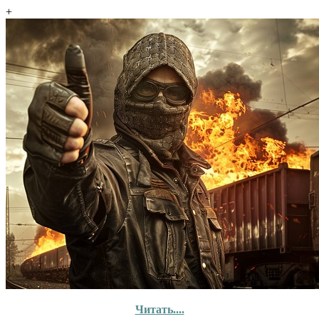
+
Читать....