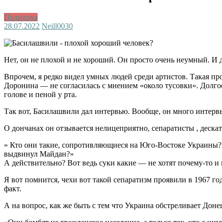
Политика
28.07.2022
Neill003
0
Нет, он не плохой и не хороший. Он просто очень неумный. И д
Впрочем, я редко видел умных людей среди артистов. Такая пр
Доронина — не согласилась с мнением «около тусовки». Долго
голове и пеной у рта.
Так вот, Басилашвили дал интервью. Вообще, он много интервью 
О дончанах он отзывается нелицеприятно, сепаратисты , дескат
» Кто они такие, сопротивляющиеся на Юго-Востоке Украины? 
выдвинул Майдан?»
А действительно? Вот ведь суки какие — не хотят почему-то и 
Я вот помнится, чехи вот такой сепаратизм проявили в 1967 го
факт.
А на вопрос, как же быть с тем что Украина обстреливает Дон