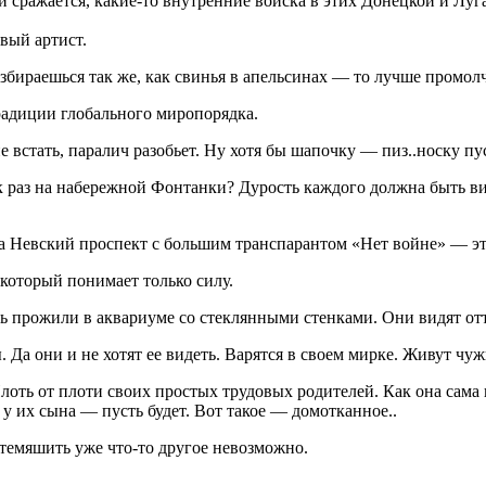
ими сражается, какие-то внутренние войска в этих Донецкой и Л
вый артист.
збираешься так же, как свинья в апельсинах — то лучше промолч
радиции глобального миропорядка.
е встать, паралич разобьет. Ну хотя бы шапочку — пиз..носку п
к раз на набережной Фонтанки? Дурость каждого должна быть ви
 Невский проспект с большим транспарантом «Нет войне» — это
 который понимает только силу.
 прожили в аквариуме со стеклянными стенками. Они видят отту
 Да они и не хотят ее видеть. Варятся в своем мирке. Живут чу
оть от плоти своих простых трудовых родителей. Как она сама г
у их сына — пусть будет. Вот такое — домотканное..
втемяшить уже что-то другое невозможно.