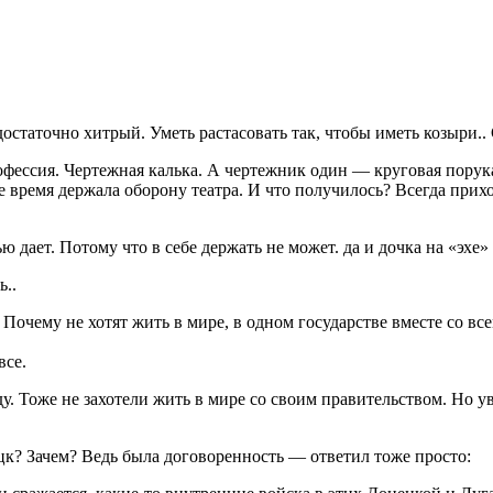
остаточно хитрый. Уметь растасовать так, чтобы иметь козыри.. 
офессия. Чертежная калька. А чертежник один — круговая порук
е время держала оборону театра. И что получилось? Всегда пр
дает. Потому что в себе держать не может. да и дочка на «эхе» т
ь..
Почему не хотят жить в мире, в одном государстве вместе со в
все.
ду. Тоже не захотели жить в мире со своим правительством. Но у
ецк? Зачем? Ведь была договоренность — ответил тоже просто: