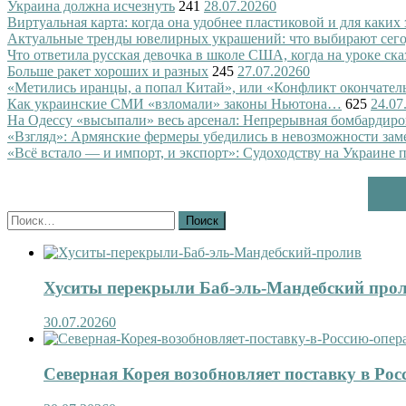
Украина должна исчезнуть
241
28.07.2026
0
Виртуальная карта: когда она удобнее пластиковой и для каких
Актуальные тренды ювелирных украшений: что выбирают сег
Что ответила русская девочка в школе США, когда на уроке ск
Больше ракет хороших и разных
245
27.07.2026
0
«Метились иранцы, а попал Китай», или «Конфликт окончател
Как украинские СМИ «взломали» законы Ньютона…
625
24.07
На Одессу «высыпали» весь арсенал: Непрерывная бомбардиро
«Взгляд»: Армянские фермеры убедились в невозможности зам
«Всё встало — и импорт, и экспорт»: Судоходству на Украине 
Найти:
Хуситы перекрыли Баб-эль-Мандебский про
30.07.2026
0
Северная Корея возобновляет поставку в Рос