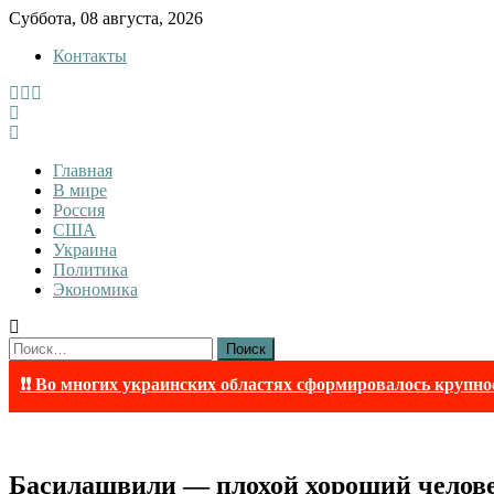
Skip
Суббота, 08 августа, 2026
to
Контакты
content
Tewi
Tewi — Новости
Главная
В мире
Россия
США
Украина
Политика
Экономика
Найти:
❗❗ Во многих украинских областях сформировалось крупно
Басилашвили — плохой хороший челов