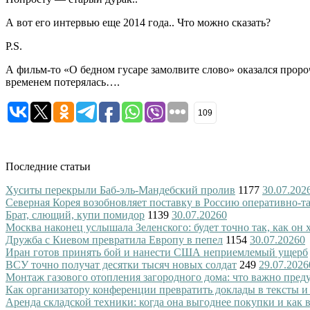
А вот его интервью еще 2014 года.. Что можно сказать?
P.S.
А фильм-то «О бедном гусаре замолвите слово» оказался прор
временем потерялась….
109
Последние статьи
Хуситы перекрыли Баб-эль-Мандебский пролив
1177
30.07.202
Северная Корея возобновляет поставку в Россию оперативно-т
Брат, слющий, купи помидор
1139
30.07.2026
0
Москва наконец услышала Зеленского: будет точно так, как он 
Дружба с Киевом превратила Европу в пепел
1154
30.07.2026
0
Иран готов принять бой и нанести США неприемлемый ущерб
ВСУ точно получат десятки тысяч новых солдат
249
29.07.2026
Монтаж газового отопления загородного дома: что важно преду
Как организатору конференции превратить доклады в тексты и
Аренда складской техники: когда она выгоднее покупки и как