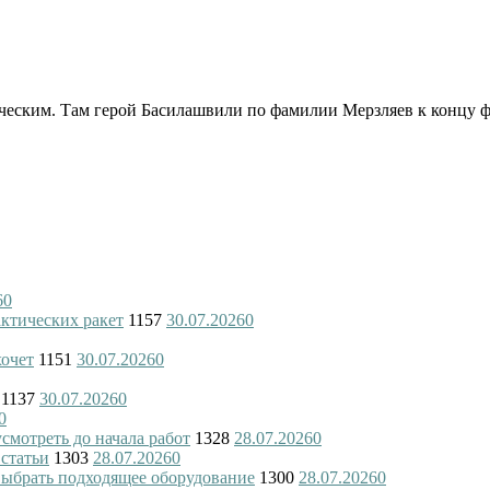
оческим. Там герой Басилашвили по фамилии Мерзляев к концу ф
6
0
актических ракет
1157
30.07.2026
0
хочет
1151
30.07.2026
0
1137
30.07.2026
0
0
смотреть до начала работ
1328
28.07.2026
0
 статьи
1303
28.07.2026
0
 выбрать подходящее оборудование
1300
28.07.2026
0