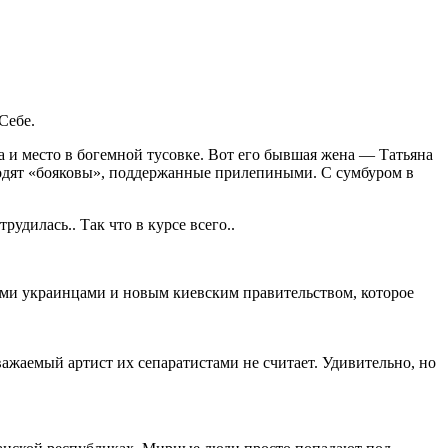
Себе.
а и место в богемной тусовке. Вот его бывшая жена — Татьяна
иходят «бояковы», поддержанные прилепиными. С сумбуром в
рудилась.. Так что в курсе всего..
семи украинцами и новым киевским правительством, которое
важаемый артист их сепаратистами не считает. Удивительно, но