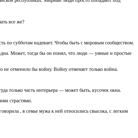
уганской республиках. Мирные люди просто попадают под
ать все же?
усть по субботам надевает. Чтобы быть с мировым сообществом.
дна. Может, тогда бы он понял, что люди — умные и простые
 не отменило бы войну. Войну отменяет только война.
да только часть интерьера — может быть, кусочек окна.
жими страстями.
оворила , в семье мужа к ней относились свысока, с легким