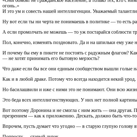
«Они бомбят не гражданское население, а только тех, кто с н
огонь..»
И это ум и совесть нашей интеллигенции. Уважаемый талантли
Ну вот если ты ни черта не понимаешь в политике — то есть ра
А если промолчать не можешь — то уж постарайся соблюсти т
Пол, конечно, изменять поздновато. Да и на шпильки ему уже н
И почему бы ему в пикете не постоять с радужным флагом? Ка
— не хотят принимать его бытовую мерзость?
Что даже если бы все они единым сообществом вышли голые на
Как и в любой драке. Потому что всегда находится некий урод,
Но басилашвили и иже с ними это не понимают. Они всю жизнь
Это беда всех интеллигенствующих. У них нет полной картины.
Вот поэтому Доронина и не смогла с ним жить — она другая. Пл
презрением — как к приложению. Дескать, должно быть что-то 
Впрочем, пусть думает что угодно — в старую глупую голову 
Попросту — старый дурак..