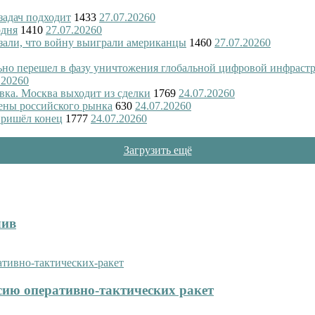
 задач подходит
1433
27.07.2026
0
одня
1410
27.07.2026
0
азали, что войну выиграли американцы
1460
27.07.2026
0
ьно перешел в фазу уничтожения глобальной цифровой инфраст
.2026
0
вка. Москва выходит из сделки
1769
24.07.2026
0
ены российского рынка
630
24.07.2026
0
пришёл конец
1777
24.07.2026
0
Загрузить ещё
лив
сию оперативно-тактических ракет