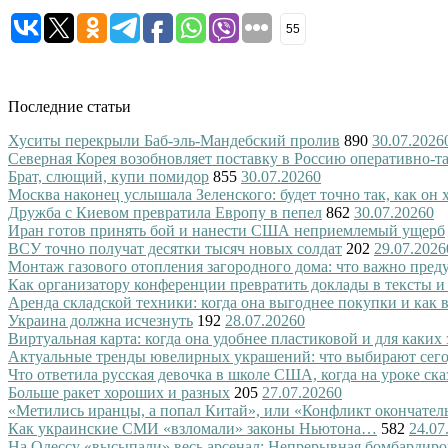
55
Последние статьи
Хуситы перекрыли Баб-эль-Мандебский пролив
890
30.07.2026
Северная Корея возобновляет поставку в Россию оперативно-т
Брат, слющий, купи помидор
855
30.07.2026
0
Москва наконец услышала Зеленского: будет точно так, как он 
Дружба с Киевом превратила Европу в пепел
862
30.07.2026
0
Иран готов принять бой и нанести США неприемлемый ущерб
ВСУ точно получат десятки тысяч новых солдат
202
29.07.2026
Монтаж газового отопления загородного дома: что важно преду
Как организатору конференции превратить доклады в тексты и
Аренда складской техники: когда она выгоднее покупки и как
Украина должна исчезнуть
192
28.07.2026
0
Виртуальная карта: когда она удобнее пластиковой и для каких
Актуальные тренды ювелирных украшений: что выбирают сег
Что ответила русская девочка в школе США, когда на уроке ск
Больше ракет хороших и разных
205
27.07.2026
0
«Метились иранцы, а попал Китай», или «Конфликт окончател
Как украинские СМИ «взломали» законы Ньютона…
582
24.07
На Одессу «высыпали» весь арсенал: Непрерывная бомбардиро