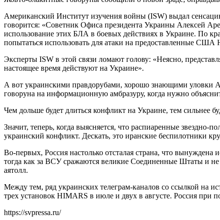
Американский Институт изучения войны (ISW) выдал сенсацию, 
говорится: «Советник Офиса президента Украины Алексей Арест
использование этих БЛА в боевых действиях в Украине. По кр
попытаться использовать для атаки на предоставленные США
Эксперты ISW в этой связи ломают голову: «Неясно, представл
настоящее время действуют на Украине».
А вот украинскими правдорубами, хорошо знающими уловки Арес
говоруна на информационную амбразуру, когда нужно объясни
Чем дольше будет длиться конфликт на Украине, тем сильнее бу
Значит, теперь, когда выясняется, что распиаренные звездно-
украинский конфликт. Дескать, это иранские беспилотники к
Во-первых, Россия настолько отсталая страна, что вынуждена 
тогда как за ВСУ сражаются великие Соединенные Штаты и не м
аятолл.
Между тем, ряд украинских телеграм-каналов со ссылкой на 
трех установок HIMARS в июле и двух в августе. Россия при 
https://svpressa.ru/