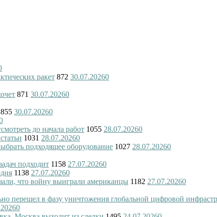
0
актических ракет
872
30.07.2026
0
хочет
871
30.07.2026
0
855
30.07.2026
0
0
смотреть до начала работ
1055
28.07.2026
0
 статьи
1031
28.07.2026
0
 выбрать подходящее оборудование
1027
28.07.2026
0
 задач подходит
1158
27.07.2026
0
одня
1138
27.07.2026
0
азали, что войну выиграли американцы
1182
27.07.2026
0
ьно перешел в фазу уничтожения глобальной цифровой инфраст
.2026
0
вка. Москва выходит из сделки
1495
24.07.2026
0