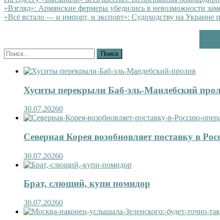
«Взгляд»: Армянские фермеры убедились в невозможности зам
«Всё встало — и импорт, и экспорт»: Судоходству на Украине 
Найти:
Хуситы перекрыли Баб-эль-Мандебский про
30.07.2026
0
Северная Корея возобновляет поставку в Рос
30.07.2026
0
Брат, слющий, купи помидор
30.07.2026
0