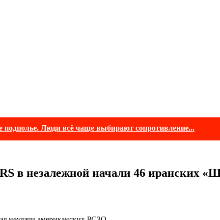
е подполье. Люди всё чаще выбирают сопротивление...
RS в незалежной начали 46 иранских «Ш
вая неудачи американских РСЗО