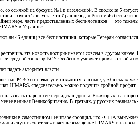
со ссылкой на брехуна № 1 в незалежной. В сводке за 5 августа
ович заявил 5 августа, что Иран передал России 46 беспилотни
айней мере, часть предоставленных беспилотников — это тяжелы
 HIMARS в Украине».
яют ли 46 единиц все беспилотники, которые Тегеран согласился
товича, эта новость воспринимается совсем в другом ключе. Не
ть очередной зашквар ВСУ. Особенно умиляет привязка якобы п
дет падать авторитет власти
полосатые РСЗО и впрямь уничтожаются в неньке, у «Люськи» уже 
рушат HIMARS, следовательно, можно получить тройной профит.
использовать старенькие персидские дроны. Во-вторых, на сторо
енее великая Великобритания. В-третьих, у русских развилась 
источники в самостийном Генштабе сообщил, что «США вынужде
помощи спутников отслеживает перемещение HIMARS и наносит у