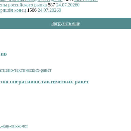
ены российского рынка
587
24.07.2026
0
пришёл конец
1506
24.07.2026
0
Загрузить ещё
лив
сию оперативно-тактических ракет