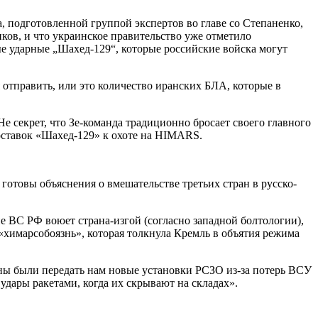
, подготовленной группой экспертов во главе со Степаненко,
ков, и что украинское правительство уже отметило
е ударные „Шахед-129“, которые российские войска могут
 отправить, или это количество иранских БЛА, которые в
 секрет, что Зе-команда традиционно бросает своего главного
оставок «Шахед-129» к охоте на HIMARS.
готовы объяснения о вмешательстве третьих стран в русско-
не ВС РФ воюет страна-изгой (согласно западной болтологии),
«химарсобоязнь», которая толкнула Кремль в объятия режима
ны были передать нам новые установки РСЗО из-за потерь ВСУ
дары ракетами, когда их скрывают на складах».