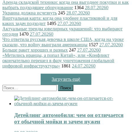
Аренда складской техники: когда она выгоднее покупки и как
выбрать подходящее оборудование
1364
28.07.2026
0
Украина должна исчезнуть
245
28.07.2026
0
Виртуальная карта: когда она удобнее пластиковой и для
каких задач подходит
1495
27.07.2026
0
Актуальные тренды ювелирных украшений: что выбирают
сегодня
1470
27.07.2026
0
Что ответила русская девочка в школе США, когда на уроке
сказали, что войну выиграли американцы
1527
27.07.2026
0
Больше ракет хороших и разных
247
27.07.2026
0
«Метились иранцы, а попал Китай», или «Конфликт
окончательно перешел в фазу уничтожения глобальной
цифровой инфраструктуры»
1861
24.07.2026
0
Загрузить ещё
Найти:
Детейлинг автомобиля: чем он отличается
от обычной мойки и зачем нужен