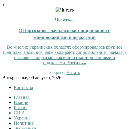
+
Читать....
❗❗
Партизаны - началась настоящая война с
минированиями и поджогами
Во многих украинских областях сформировалось крупное
подполье. Люди всё чаще выбирают сопротивление - началась
настоящая партизанская война с минированиями и
поджогами.
Читать...
Закрыть
Читать
Skip
Воскресенье, 09 августа, 2026
to
Контакты
content
Главная
Tewi
Tewi — Новости
В мире
Россия
США
Украина
Политика
Экономика