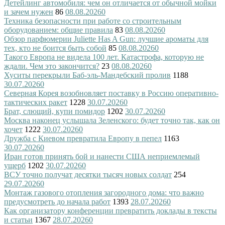
Детейлинг автомобиля: чем он отличается от обычной мойки
и зачем нужен
86
08.08.2026
0
Техника безопасности при работе со строительным
оборудованием: общие правила
83
08.08.2026
0
Обзор парфюмерии Juliette Has A Gun: лучшие ароматы для
тех, кто не боится быть собой
85
08.08.2026
0
Такого Европа не видела 100 лет. Катастрофа, которую не
ждали. Чем это закончится?
23
08.08.2026
0
Хуситы перекрыли Баб-эль-Мандебский пролив
1188
30.07.2026
0
Северная Корея возобновляет поставку в Россию оперативно-
тактических ракет
1228
30.07.2026
0
Брат, слющий, купи помидор
1202
30.07.2026
0
Москва наконец услышала Зеленского: будет точно так, как он
хочет
1222
30.07.2026
0
Дружба с Киевом превратила Европу в пепел
1163
30.07.2026
0
Иран готов принять бой и нанести США неприемлемый
ущерб
1202
30.07.2026
0
ВСУ точно получат десятки тысяч новых солдат
254
29.07.2026
0
Монтаж газового отопления загородного дома: что важно
предусмотреть до начала работ
1393
28.07.2026
0
Как организатору конференции превратить доклады в тексты
и статьи
1367
28.07.2026
0