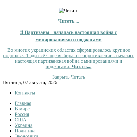
+
Читать....
❗❗
Партизаны - началась настоящая война с
минированиями и поджогами
Во многих украинских областях сформировалось крупное
подполье. Люди всё чаще выбирают сопротивление - началась
настоящая партизанская война с минированиями и
поджогами.
Читать...
Закрыть
Читать
Skip
Пятница, 07 августа, 2026
to
Контакты
content
Главная
Tewi
Tewi — Новости
В мире
Россия
США
Украина
Политика
Экономика