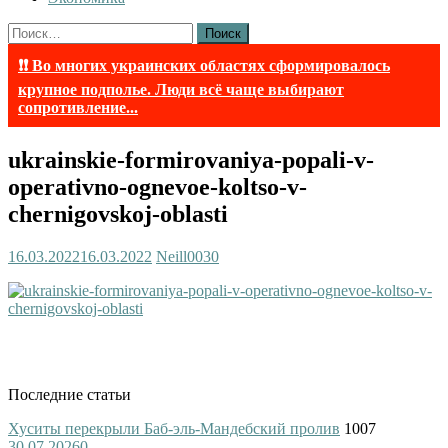
Найти:
❗❗ Во многих украинских областях сформировалось
крупное подполье. Люди всё чаще выбирают
сопротивление...
ukrainskie-formirovaniya-popali-v-
operativno-ognevoe-koltso-v-
chernigovskoj-oblasti
16.03.2022
16.03.2022
Neill003
0
Последние статьи
Хуситы перекрыли Баб-эль-Мандебский пролив
1007
30.07.2026
0