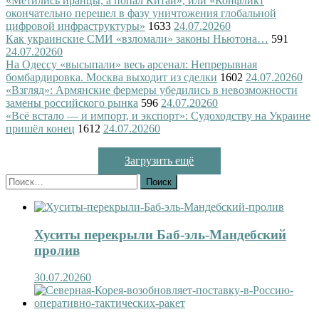
«Метились иранцы, а попал Китай», или «Конфликт
окончательно перешел в фазу уничтожения глобальной
цифровой инфраструктуры»
1633
24.07.2026
0
Как украинские СМИ «взломали» законы Ньютона…
591
24.07.2026
0
На Одессу «высыпали» весь арсенал: Непрерывная
бомбардировка. Москва выходит из сделки
1602
24.07.2026
0
«Взгляд»: Армянские фермеры убедились в невозможности
замены российского рынка
596
24.07.2026
0
«Всё встало — и импорт, и экспорт»: Судоходству на Украине
пришёл конец
1612
24.07.2026
0
Загрузить ещё
Найти:
Хуситы перекрыли Баб-эль-Мандебский
пролив
30.07.2026
0