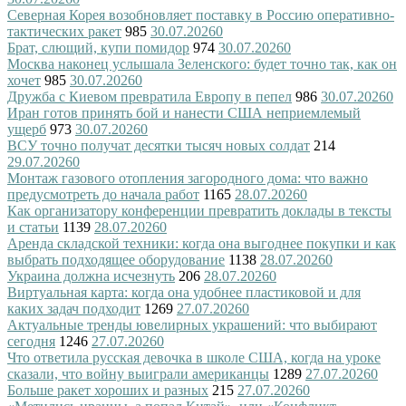
Северная Корея возобновляет поставку в Россию оперативно-
тактических ракет
985
30.07.2026
0
Брат, слющий, купи помидор
974
30.07.2026
0
Москва наконец услышала Зеленского: будет точно так, как он
хочет
985
30.07.2026
0
Дружба с Киевом превратила Европу в пепел
986
30.07.2026
0
Иран готов принять бой и нанести США неприемлемый
ущерб
973
30.07.2026
0
ВСУ точно получат десятки тысяч новых солдат
214
29.07.2026
0
Монтаж газового отопления загородного дома: что важно
предусмотреть до начала работ
1165
28.07.2026
0
Как организатору конференции превратить доклады в тексты
и статьи
1139
28.07.2026
0
Аренда складской техники: когда она выгоднее покупки и как
выбрать подходящее оборудование
1138
28.07.2026
0
Украина должна исчезнуть
206
28.07.2026
0
Виртуальная карта: когда она удобнее пластиковой и для
каких задач подходит
1269
27.07.2026
0
Актуальные тренды ювелирных украшений: что выбирают
сегодня
1246
27.07.2026
0
Что ответила русская девочка в школе США, когда на уроке
сказали, что войну выиграли американцы
1289
27.07.2026
0
Больше ракет хороших и разных
215
27.07.2026
0