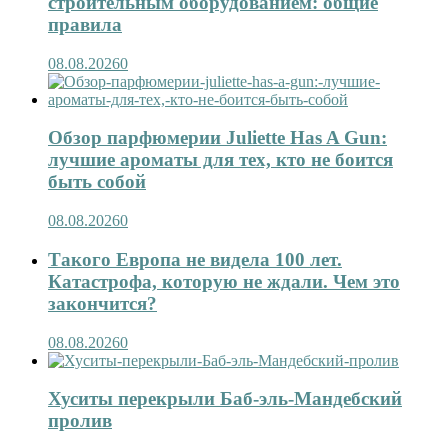
строительным оборудованием: общие
правила
08.08.2026
0
Обзор парфюмерии Juliette Has A Gun:
лучшие ароматы для тех, кто не боится
быть собой
08.08.2026
0
Такого Европа не видела 100 лет.
Катастрофа, которую не ждали. Чем это
закончится?
08.08.2026
0
Хуситы перекрыли Баб-эль-Мандебский
пролив