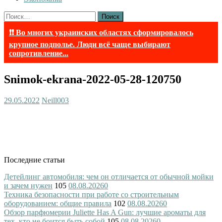
Найти:
❗❗ Во многих украинских областях сформировалось
крупное подполье. Люди всё чаще выбирают
сопротивление...
Snimok-ekrana-2022-05-28-120750
29.05.2022
Neill003
Последние статьи
Детейлинг автомобиля: чем он отличается от обычной мойки
и зачем нужен
105
08.08.2026
0
Техника безопасности при работе со строительным
оборудованием: общие правила
102
08.08.2026
0
Обзор парфюмерии Juliette Has A Gun: лучшие ароматы для
тех, кто не боится быть собой
105
08.08.2026
0