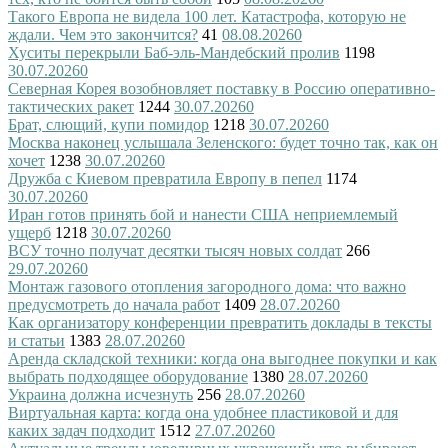
Такого Европа не видела 100 лет. Катастрофа, которую не
ждали. Чем это закончится?
41
08.08.2026
0
Хуситы перекрыли Баб-эль-Мандебский пролив
1198
30.07.2026
0
Северная Корея возобновляет поставку в Россию оперативно-
тактических ракет
1244
30.07.2026
0
Брат, слющий, купи помидор
1218
30.07.2026
0
Москва наконец услышала Зеленского: будет точно так, как он
хочет
1238
30.07.2026
0
Дружба с Киевом превратила Европу в пепел
1174
30.07.2026
0
Иран готов принять бой и нанести США неприемлемый
ущерб
1218
30.07.2026
0
ВСУ точно получат десятки тысяч новых солдат
266
29.07.2026
0
Монтаж газового отопления загородного дома: что важно
предусмотреть до начала работ
1409
28.07.2026
0
Как организатору конференции превратить доклады в тексты
и статьи
1383
28.07.2026
0
Аренда складской техники: когда она выгоднее покупки и как
выбрать подходящее оборудование
1380
28.07.2026
0
Украина должна исчезнуть
256
28.07.2026
0
Виртуальная карта: когда она удобнее пластиковой и для
каких задач подходит
1512
27.07.2026
0