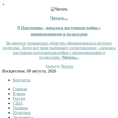
+
Читать....
❗❗
Партизаны - началась настоящая война с
минированиями и поджогами
Во многих украинских областях сформировалось крупное
подполье. Люди всё чаще выбирают сопротивление - началась
настоящая партизанская война с минированиями и
поджогами.
Читать...
Закрыть
Читать
Skip
Воскресенье, 09 августа, 2026
to
Контакты
content
Главная
Tewi
Tewi — Новости
В мире
Россия
США
Украина
Политика
Экономика