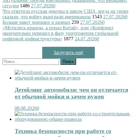
Актуальные тренды ювелирных украшений: что выбирают
сегодня
1486
27.07.2026
0
Что ответила русская девочка в школе США, когда на уроке
сказали, что войну выиграли американцы
1543
27.07.2026
0
Больше ракет хороших и разных
259
27.07.2026
0
«Метились иранцы, а попал Китай», или «Конфликт
окончательно перешел в фазу уничтожения глобальной
цифровой инфраструктуры»
1877
24.07.2026
0
Загрузить ещё
Найти:
Детейлинг автомобиля: чем он отличается
от обычной мойки и зачем нужен
08.08.2026
0
Техника безопасности при работе со